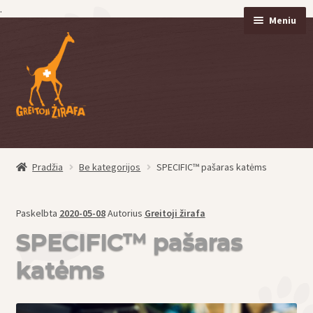
.
Meniu
Pereiti
Pereiti
prie
prie
meniu
turinio
Pradžia
Be kategorijos
SPECIFIC™ pašaras katėms
eisti
u
eisti
Paskelbta
2020-05-08
Autorius
Greitoji žirafa
u
SPECIFIC™ pašaras
katėms