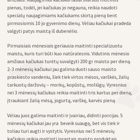
pienas, todėl, jei kačiukas jo negauna, reikia naudoti
specialų naujagimiams kačiukams skirtą pieną bent
pirmosiomis 10 jo gyvenimo dienų. Vėliau kačiukai pradeda
valgyti patys maistą iš dubenėlio.
Pirmaisiais mėnesiais geriausia maitinti specializuotu
maistu, kuris turi būti kuo natūralesnis. Vidutinis mėnesio
amžiaus kačiukas turėtų suvalgyti 200 gr maisto per dieną.
2-3 mėnesių kačiukui jau galima duoti sauso maisto
praskiesto vandeniu, šiek tiek virtos mėsos, varškės, žalių
tarkuotų daržovių – morkų, kopūstų, moliūgų. Vyresnius
nei 3 mėnesių kačiukus reikia maitinti tris kartus per dieną,
įtraukiant žalią mėsą, jogurtą, varškę, karvės pieną.
Vėliau juos galima maitinti ir įvairiau, didinti porcijas. 5
mėnesių kačiukai jau yra beveik suaugę, bet vis tiek ir
toliau turi augti ir vystytis. Vyresnius nei 5 mėnesių
kačiukus reikia maitinti įprastais maisto produktais,