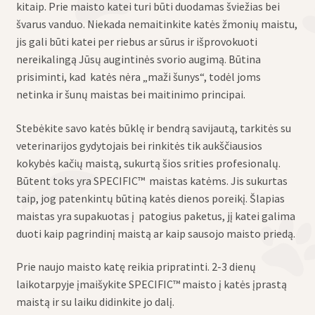
kitaip. Prie maisto katei turi būti duodamas šviežias bei
švarus vanduo. Niekada nemaitinkite katės žmonių maistu,
jis gali būti katei per riebus ar sūrus ir išprovokuoti
nereikalingą Jūsų augintinės svorio augimą. Būtina
prisiminti, kad katės nėra „maži šunys“, todėl joms
netinka ir šunų maistas bei maitinimo principai.
Stebėkite savo katės būklę ir bendrą savijautą, tarkitės su
veterinarijos gydytojais bei rinkitės tik aukščiausios
kokybės kačių maistą, sukurtą šios srities profesionalų.
Būtent toks yra SPECIFIC™ maistas katėms. Jis sukurtas
taip, jog patenkintų būtiną katės dienos poreikį. Šlapias
maistas yra supakuotas į patogius paketus, jį katei galima
duoti kaip pagrindinį maistą ar kaip sausojo maisto priedą.
Prie naujo maisto katę reikia pripratinti. 2-3 dienų
laikotarpyje įmaišykite SPECIFIC™ maisto į katės įprastą
maistą ir su laiku didinkite jo dalį.