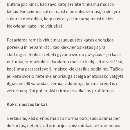
Būtina įsitikinti, kad savo katę šeriate tinkamu maisto
kiekiu. Kiekvienos katės maisto poreikis skiriasi, todėl yra
sukurta metodika, kaip nustatyti tinkamą maisto kiekį
kiekvienai katei individualiai.
Patariama remtis vidutiniu suaugusios katės energijos
poreikiu ir nepamiršti, kad kiekvienos katės jis yra
skirtingas. Reikia stebėti gyvūno svorio pokyčius – jei katė
nutunka, sumažinkite duodamo maisto kiekį, jei atvirkščiai,
katė ima prarasti svorį, maisto kiekį reikia padidinti. Tačiau
jei katė svorio netenka ar priauga staiga ar atsisako valgyti
ilgiau nei 48 valandas, vemia, viduriuoja, būtina kreiptis į
veterinarą. Tai gali reikšti rimtas sveikatos problemas.
Koks maistas tinka?
Geriausiai, kad dienos maisto norma būtų suduodama per
du kartus, nebent veterinarijos vaistininkas rekomendavo