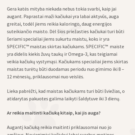
Gera katės mityba niekada nebus tokia svarbi, kaip jai
augant. Paprastai maži kačiukai yra labai aktyvūs, auga
greitai, todėl jiems reikia kaloringo, daug energijos
suteikiančio maisto. Dėl šios priežasties kačiukai turi būti
šeriami specialiai jiems sukurtu maistu, koks ir yra
SPECIFIC™ maistas skirtas kačiukams. SPECIFIC™ maiste
yra didelis kiekis žuvų taukų ir Omega-3, kas teigiamai
veikia kačiukų vystymąsi. Kačiukams specialiai jiems skirtas
maistas turėtų būti duodamas periodu nuo gimimo iki 8 –
12 mėnesių, priklausomai nuo veislės.
Lieka pabrėžti, kad maistas kačiukams turi būti šviežias, o
atidarytas pakuotes galima laikyti šaldytuve iki 3 dienų.
Ar reikia maitinti kačiuką kitaip, kai jis auga?
Augantį kačiuką reikia maitinti priklausomai nuo jo
amžiaus. Naujagimiui kačiukui labai svarbus motinos