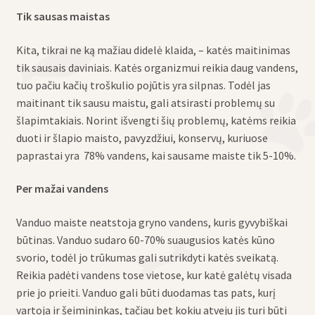
Tik sausas maistas
Kita, tikrai ne ką mažiau didelė klaida, – katės maitinimas
tik sausais daviniais. Katės organizmui reikia daug vandens,
tuo pačiu kačių troškulio pojūtis yra silpnas. Todėl jas
maitinant tik sausu maistu, gali atsirasti problemų su
šlapimtakiais. Norint išvengti šių problemų, katėms reikia
duoti ir šlapio maisto, pavyzdžiui, konservų, kuriuose
paprastai yra 78% vandens, kai sausame maiste tik 5-10%.
Per mažai vandens
Vanduo maiste neatstoja gryno vandens, kuris gyvybiškai
būtinas. Vanduo sudaro 60-70% suaugusios katės kūno
svorio, todėl jo trūkumas gali sutrikdyti katės sveikatą.
Reikia padėti vandens tose vietose, kur katė galėtų visada
prie jo prieiti. Vanduo gali būti duodamas tas pats, kurį
vartoja ir šeimininkas, tačiau bet kokiu atveju jis turi būti