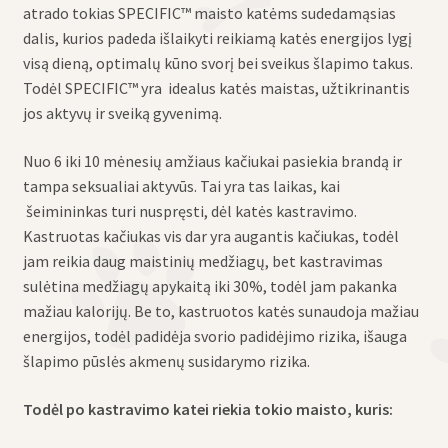
atrado tokias SPECIFIC™ maisto katėms sudedamąsias
dalis, kurios padeda išlaikyti reikiamą katės energijos lygį
visą dieną, optimalų kūno svorį bei sveikus šlapimo takus.
Todėl SPECIFIC™ yra idealus katės maistas, užtikrinantis
jos aktyvų ir sveiką gyvenimą.
Nuo 6 iki 10 mėnesių amžiaus kačiukai pasiekia brandą ir
tampa seksualiai aktyvūs. Tai yra tas laikas, kai
šeimininkas turi nuspręsti, dėl katės kastravimo.
Kastruotas kačiukas vis dar yra augantis kačiukas, todėl
jam reikia daug maistinių medžiagų, bet kastravimas
sulėtina medžiagų apykaitą iki 30%, todėl jam pakanka
mažiau kalorijų. Be to, kastruotos katės sunaudoja mažiau
energijos, todėl padidėja svorio padidėjimo rizika, išauga
šlapimo pūslės akmenų susidarymo rizika.
Todėl po kastravimo katei riekia tokio maisto, kuris: