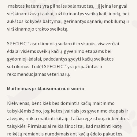
maistas katėms yra pilnai subalansuotas, į jį įeina lengvai
virškinami žuvų taukai, užtikrinantys sveiką kailį ir odą, bei
aukštos kokybės baltymai, gerinantys sąnarių mobilumą ir
virškinamojo trakto sveikatą.
SPECIFIC™ asortimentą sudaro itin skanūs, visaverčiai
ėdalai visiems sveikų kačių gyvenimo etapams bei
gydomieji ėdalai, padedantys gydyti kačių sveikatos
sutrikimus. Todėl SPECIFIC™ yra pripažintas ir
rekomenduojamas veterinarų.
Maitinimas priklausomai nuo svorio
Kiekvienas, bent kiek besidomintis kačių maitinimo
taisyklėmis žino, jog kates įvairiais jos gyvenimo etapais ir
atvejais, reikia maitinti kitaip. Tačiau egzistuoja ir bendros
taisyklės. Pirmiausiai reikia žinoti tai, kad maitinti katę
reikėtų remiantis nurodymais ant kačių ėdalo pakuotės.