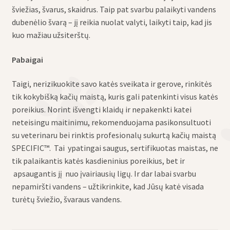
šviežias, švarus, skaidrus. Taip pat svarbu palaikyti vandens
dubenėlio švarą – jį reikia nuolat valyti, laikyti taip, kad jis
kuo mažiau užsiterštų.
Pabaigai
Taigi, nerizikuokite savo katės sveikata ir gerove, rinkitės
tik kokybišką kačių maistą, kuris gali patenkinti visus katės
poreikius. Norint išvengti klaidų ir nepakenkti katei
neteisingu maitinimu, rekomenduojama pasikonsultuoti
su veterinaru bei rinktis profesionalų sukurtą kačių maistą
SPECIFIC™. Tai ypatingai saugus, sertifikuotas maistas, ne
tik palaikantis katės kasdieninius poreikius, bet ir
apsaugantis jį nuo įvairiausių ligų. Ir dar labai svarbu
nepamiršti vandens – užtikrinkite, kad Jūsų katė visada
turėtų šviežio, švaraus vandens.