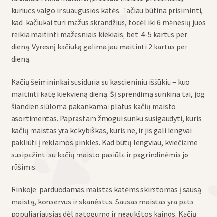
kuriuos valgo ir suaugusios katės. Tačiau būtina prisiminti,
kad kačiukai turi mažus skrandžius, todėl iki 6 mėnesių juos
reikia maitinti mažesniais kiekiais, bet 4-5 kartus per
dieną. Vyresnį kačiuką galima jau maitinti 2 kartus per
dieną.
Kačių šeimininkai susiduria su kasdieniniu iššūkiu – kuo
maitinti katę kiekvieną dieną. Šį sprendimą sunkina tai, jog
šiandien siūloma pakankamai platus kačių maisto
asortimentas. Paprastam žmogui sunku susigaudyti, kuris
kačių maistas yra kokybiškas, kuris ne, ir jis gali lengvai
pakliūti į reklamos pinkles. Kad būtų lengviau, kviečiame
susipažinti su kačių maisto pasiūla ir pagrindinėmis jo
rūšimis.
Rinkoje parduodamas maistas katėms skirstomas į sausą
maistą, konservus ir skanėstus. Sausas maistas yra pats
populiariausias dėl patogumo ir neaukštos kainos. Kačių