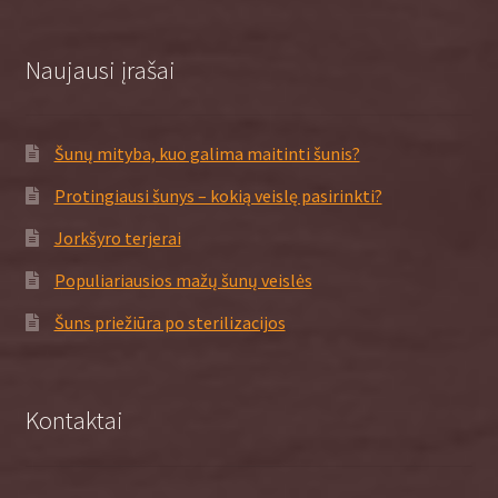
Naujausi įrašai
Šunų mityba, kuo galima maitinti šunis?
Protingiausi šunys – kokią veislę pasirinkti?
Jorkšyro terjerai
Populiariausios mažų šunų veislės
Šuns priežiūra po sterilizacijos
Kontaktai