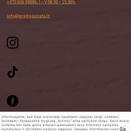
+370 606 98886, I – V 08:30 – 15:30h.
info@greitojizirafa.lt
Informuojame, kad šioje svetainėje naudojami slapukai (angl. cookies).
Sutikdami, Paspauskite mygtuką „Sutinku“ arba naršykite toliau. Savo duotą
sutikimą bet kada galite atšaukti pakeisdami savo interneto naršyklės
0
Čia
nustatymus ir ištrindami įrašytus slapukus. Daugiau informacijos rasit