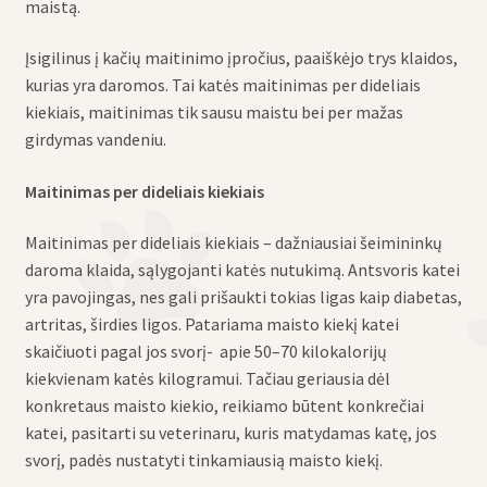
maistą.
Įsigilinus į kačių maitinimo įpročius, paaiškėjo trys klaidos,
kurias yra daromos. Tai katės maitinimas per dideliais
kiekiais, maitinimas tik sausu maistu bei per mažas
girdymas vandeniu.
Maitinimas per dideliais kiekiais
Maitinimas per dideliais kiekiais – dažniausiai šeimininkų
daroma klaida, sąlygojanti katės nutukimą. Antsvoris katei
yra pavojingas, nes gali prišaukti tokias ligas kaip diabetas,
artritas, širdies ligos. Patariama maisto kiekį katei
skaičiuoti pagal jos svorį- apie 50–70 kilokalorijų
kiekvienam katės kilogramui. Tačiau geriausia dėl
konkretaus maisto kiekio, reikiamo būtent konkrečiai
katei, pasitarti su veterinaru, kuris matydamas katę, jos
svorį, padės nustatyti tinkamiausią maisto kiekį.