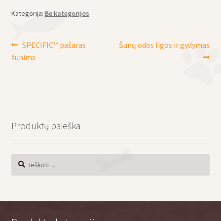
Kategorija:
Be kategorijos
Navigacija
Ankstenis
Naujesnis
SPECIFIC™ pašaras
Šunų odos ligos ir gydymas
įrašas:
įrašas:
šunims
tarp
įrašų
Produktų paieška
Ieškoti: