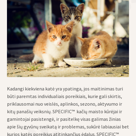
eisti
u
eisti
u
Kadangi kiekviena katė yra ypatinga, jos maitinimas turi
būti paremtas individualiais poreikiais, kurie gali skirtis,
priklausomai nuo veislės, aplinkos, sezono, aktyvumo ir
kitų panašių veiksnių. SPECIFIC™ kačių maisto kūrėjai ir
gamintojai pasistengė, ir pasitelkę visas galimas žinias
apie šių gyvūnų sveikatą ir problemas, sukūrė labiausiai bet
kurios katės poreikius atitinkančius ėdalus. SPECIFIC™