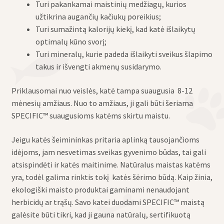
Turi pakankamai maistinių medžiagų, kurios
užtikrina augančių kačiukų poreikius;
Turi sumažintą kalorijų kiekį, kad katė išlaikytų
optimalų kūno svorį;
Turi mineralų, kurie padeda išlaikyti sveikus šlapimo
takus ir išvengti akmenų susidarymo.
Priklausomai nuo veislės, katė tampa suaugusia 8-12
mėnesių amžiaus. Nuo to amžiaus, ji gali būti šeriama
SPECIFIC™ suaugusioms katėms skirtu maistu.
Jeigu katės šeimininkas pritaria aplinką tausojančioms
idėjoms, jam nesvetimas sveikas gyvenimo būdas, tai gali
atsispindėti ir katės maitinime. Natūralus maistas katėms
yra, todėl galima rinktis tokį katės šėrimo būdą. Kaip žinia,
ekologiški maisto produktai gaminami nenaudojant
herbicidų ar trąšų. Savo katei duodami SPECIFIC™ maistą
galėsite būti tikri, kad ji gauna natūralų, sertifikuotą