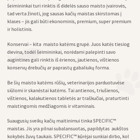
šeimininkai turi rinktis iš didelės sauso maisto įvairovės,
tad verta žinoti, jog sausas kačių maistas skirstomas į
klases – jis gali būti ekonominis, premium, super premium
ir holistinis.
Konservai – kita maisto katėms grupė. Juos katės tiesiog
dievina, todėl šeimininkai, norėdami palepinti savo
augintines gali rinktis iš ėrienos, jautienos, vištienos
konservų drebučių ar paprastų gabaliukų forma.
Be šių maisto katėms rūšių, veterinarijos parduotuvėse
siūlomi ir skanėstai katėms. Tai antienos, triušienos,
vištienos, kalakutienos tabletės ar traškučiai, praturtinti
maistingomis medžiagomis ir vitaminais.
Suaugusių sveikų kačių maitinimui tinka SPECIFIC™
maistas. Jis yra pilnai subalansuotas, papildytas aukštos
kokybės žuvų taukais. SPECIFIC™ kūrėjai sunkiai dirbo, kol