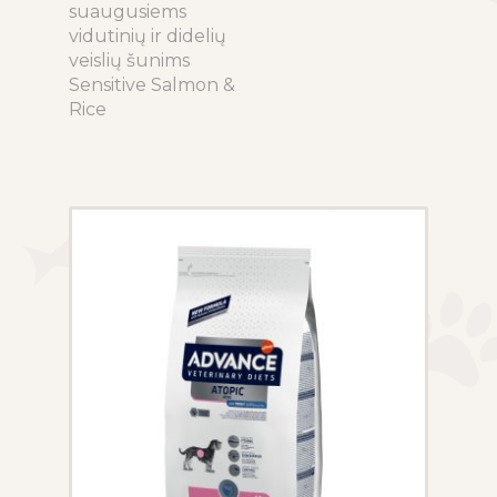
27.00€
suaugusiems
has
through
vidutinių ir didelių
multiple
72.00€
veislių šunims
variants.
Sensitive Salmon &
The
Rice
options
may
be
chosen
on
the
product
page