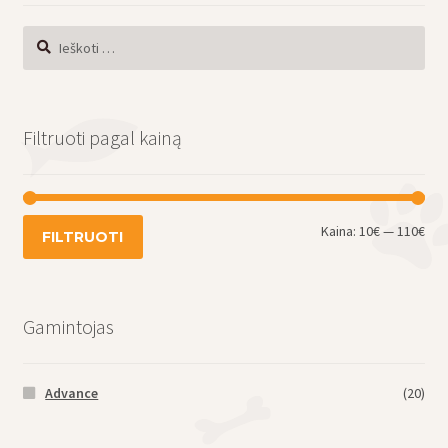
Ieškoti:
Filtruoti pagal kainą
Min
Mak
Kaina:
10€
—
110€
FILTRUOTI
kai
kai
Gamintojas
Advance
(20)