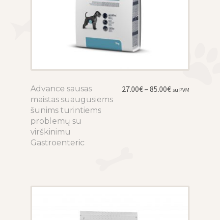
Price
Advance sausas
This
27.00
€
–
85.00
€
su PVM
range:
maistas suaugusiems
product
27.00€
šunims turintiems
has
through
problemų su
multiple
85.00€
virškinimu
variants.
Gastroenteric
The
options
may
be
chosen
on