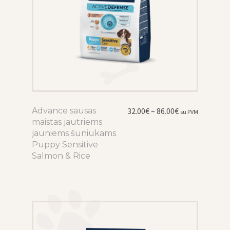
Price
Advance sausas
This
32.00
€
–
86.00
€
su PVM
range:
maistas jautriems
product
32.00€
jauniems šuniukams
has
through
Puppy Sensitive
multiple
86.00€
Salmon & Rice
variants.
The
options
may
be
chosen