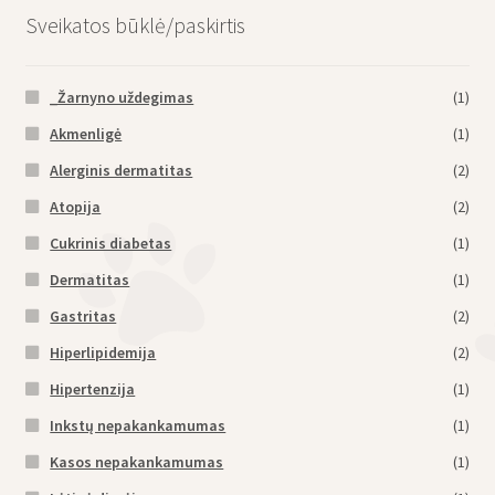
Sveikatos būklė/paskirtis
_Žarnyno uždegimas
(1)
Akmenligė
(1)
Alerginis dermatitas
(2)
Atopija
(2)
Cukrinis diabetas
(1)
Dermatitas
(1)
Gastritas
(2)
Hiperlipidemija
(2)
Hipertenzija
(1)
Inkstų nepakankamumas
(1)
Kasos nepakankamumas
(1)