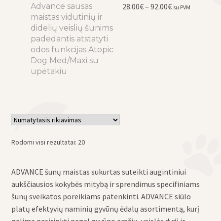
Price
Advance sausas
This
28.00
€
–
92.00
€
su PVM
range:
maistas vidutinių ir
product
28.00€
didelių veislių šunims
has
through
padedantis atstatyti
multiple
92.00€
odos funkcijas Atopic
variants.
Dog Med/Maxi su
The
upėtakiu
options
may
be
chosen
on
the
Rodomi visi rezultatai: 20
product
page
ADVANCE šunų maistas sukurtas suteikti augintiniui
aukščiausios kokybės mitybą ir sprendimus specifiniams
šunų sveikatos poreikiams patenkinti. ADVANCE siūlo
platų efektyvių naminių gyvūnų ėdalų asortimentą, kurį
galima pasirinkti pagal gyvūno amžių, veislės dydį ir