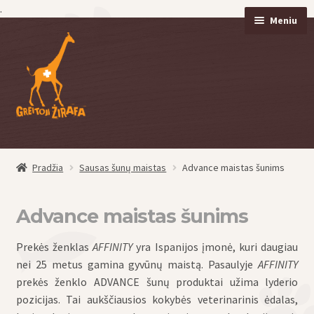
.
Meniu
Pereiti
Pereiti
prie
prie
meniu
turinio
Pradžia
Sausas šunų maistas
Advance maistas šunims
eisti
u
Advance maistas šunims
Prekės ženklas
AFFINITY
yra Ispanijos įmonė, kuri daugiau
nei 25 metus gamina gyvūnų maistą. Pasaulyje
AFFINITY
prekės ženklo ADVANCE šunų produktai užima lyderio
pozicijas. Tai aukščiausios kokybės veterinarinis ėdalas,