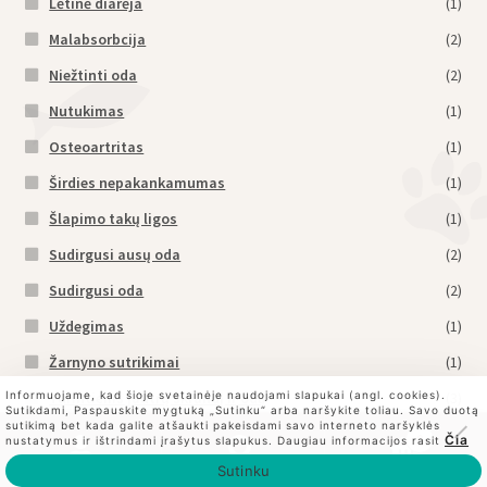
Lėtinė diarėja
(1)
Malabsorbcija
(2)
Niežtinti oda
(2)
Nutukimas
(1)
Osteoartritas
(1)
Širdies nepakankamumas
(1)
Šlapimo takų ligos
(1)
Sudirgusi ausų oda
(2)
Sudirgusi oda
(2)
Uždegimas
(1)
Žarnyno sutrikimai
(1)
Informuojame, kad šioje svetainėje naudojami slapukai (angl. cookies).
Turintiems jautrų skrandį ir odą
(3)
Sutikdami, Paspauskite mygtuką „Sutinku“ arba naršykite toliau. Savo duotą
sutikimą bet kada galite atšaukti pakeisdami savo interneto naršyklės
Alergijos ėdalui kontrolė
(1)
0
Čia
nustatymus ir ištrindami įrašytus slapukus. Daugiau informacijos rasit
Ieškoti
Ieškoti:
Kepenų sutrikimams gydyti
(1)
Sutinku