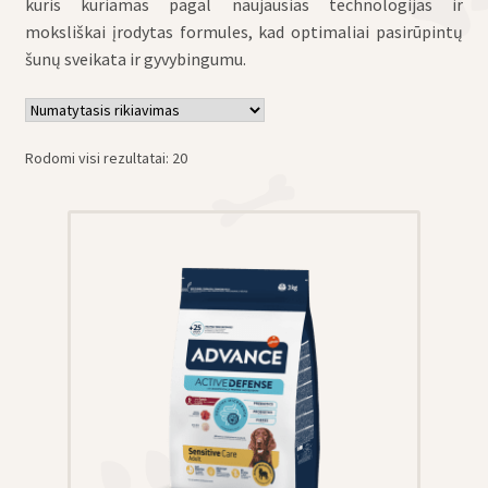
kuris kuriamas pagal naujausias technologijas ir
moksliškai įrodytas formules, kad optimaliai pasirūpintų
šunų sveikata ir gyvybingumu.
Rodomi visi rezultatai: 20
eisti
u
eisti