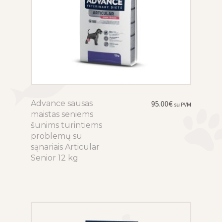
Advance sausas
This
95.00
€
su PVM
maistas seniems
product
šunims turintiems
has
problemų su
multiple
sąnariais Articular
variants.
Senior 12 kg
The
options
may
be
chosen