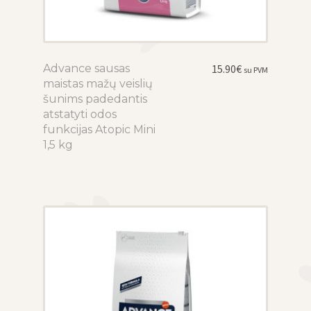
Advance sausas
This
15.90
€
su PVM
maistas mažų veislių
product
šunims padedantis
has
atstatyti odos
multiple
funkcijas Atopic Mini
variants.
1,5 kg
The
options
may
be
chosen
on
the
product
page