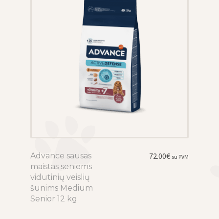
on
the
product
page
Advance sausas
This
72.00
€
su PVM
maistas seniems
product
vidutinių veislių
has
šunims Medium
multiple
Senior 12 kg
variants.
The