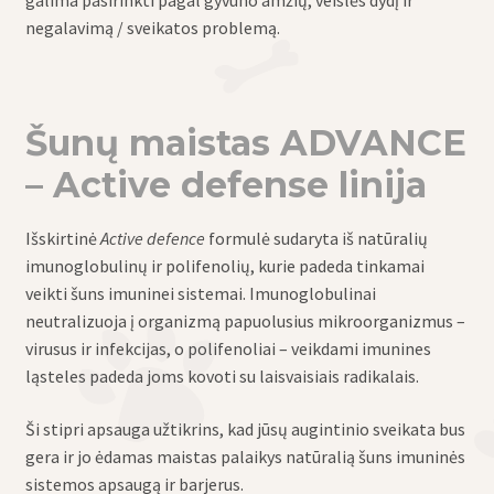
negalavimą / sveikatos problemą.
Šunų maistas ADVANCE
– Active defense linija
Išskirtinė
Active defence
formulė sudaryta iš natūralių
imunoglobulinų ir polifenolių, kurie padeda tinkamai
veikti šuns imuninei sistemai. Imunoglobulinai
neutralizuoja į organizmą papuolusius mikroorganizmus –
virusus ir infekcijas, o polifenoliai – veikdami imunines
ląsteles padeda joms kovoti su laisvaisiais radikalais.
Ši stipri apsauga užtikrins, kad jūsų augintinio sveikata bus
gera ir jo ėdamas maistas palaikys natūralią šuns imuninės
sistemos apsaugą ir barjerus.