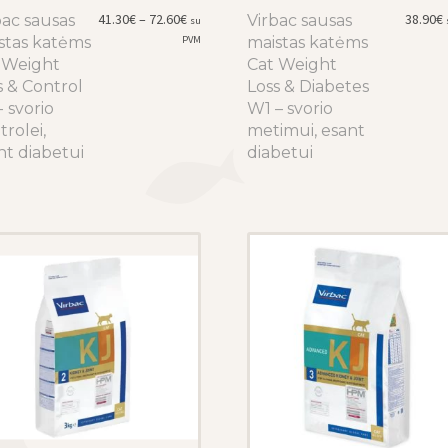
Price
41.30
€
–
72.60
€
38.90
€
bac sausas
This
Virbac sausas
This
su
range:
stas katėms
product
PVM
maistas katėms
product
41.30€
 Weight
has
Cat Weight
has
through
s & Control
multiple
Loss & Diabetes
multiple
72.60€
 svorio
variants.
W1 – svorio
variants.
rolei,
The
metimui, esant
The
nt diabetui
options
diabetui
options
may
may
be
be
chosen
chosen
on
on
the
the
product
product
page
page