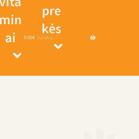
vita
pre
min
kės
ai
0.00
€
0 prekių