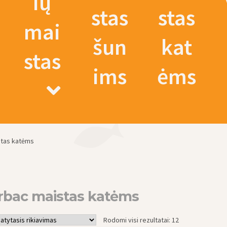
ių
stas
stas
mai
šun
kat
stas
ims
ėms
stas katėms
rbac maistas katėms
Rodomi visi rezultatai: 12