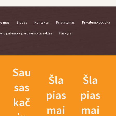
ie mus
Blogas
Kontaktai
Pristatymas
Privatumo politika
ekių pirkimo – pardavimo taisyklės
Paskyra
Sau
Šla
Šla
sas
pias
pias
kač
mai
mai