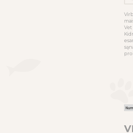
Vir
mai
Vet
Kid
esan
sąn
pr
V