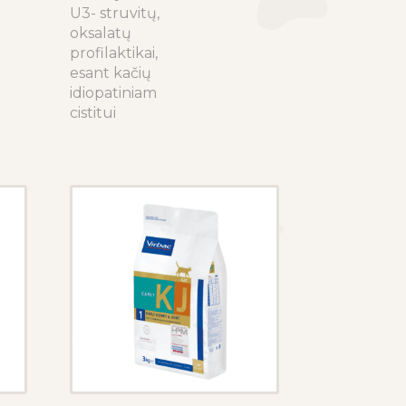
U3- struvitų,
variants.
oksalatų
The
profilaktikai,
options
esant kačių
may
idiopatiniam
be
cistitui
chosen
on
the
product
page