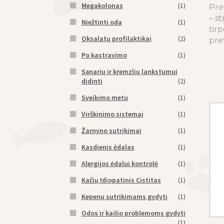
Megakolonas
(1)
Pre
– st
Niežtinti oda
(1)
tir
Oksalatų profilaktikai
(2)
pre
Po kastravimo
(1)
Sąnarių ir kremzlių lankstumui
didinti
(2)
Sveikimo metu
(1)
Virškinimo sistemai
(1)
Žarnyno sutrikimai
(1)
Kasdienis ėdalas
(1)
Alergijos ėdalui kontrolė
(1)
Kačių Idiopatinis Cistitas
(1)
Kepenų sutrikimams gydyti
(1)
Odos ir kailio problemoms gydyti
(1)