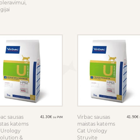
oleravimui,
may
may
gijai
be
be
chosen
chosen
on
on
the
the
product
product
page
page
41.30
€
41.90
€
bac sausas
This
Virbac sausas
This
su PVM
stas katėms
product
maistas katėms
product
 Urology
has
Cat Urology
has
solution &
multiple
Struvite
multiple