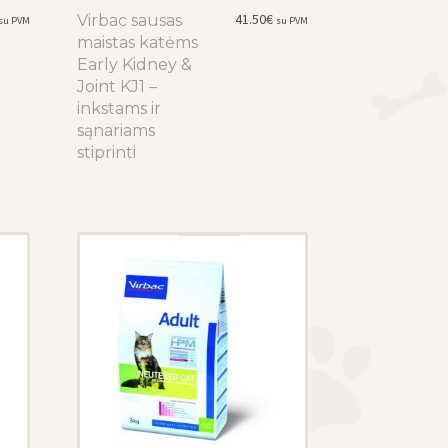
41.50
€
Virbac sausas
This
su PVM
su PVM
maistas katėms
product
Early Kidney &
has
Joint KJ1 –
multiple
inkstams ir
variants.
sąnariams
The
stiprinti
options
may
be
chosen
on
the
product
page