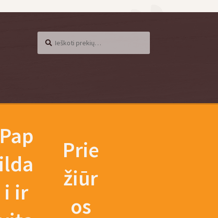
Ieškoti
Ieškoti:
Pap
Prie
ilda
žiūr
i ir
os