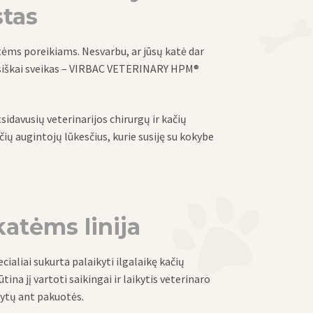
stas
atėms poreikiams. Nesvarbu, ar jūsų katė dar
 visiškai sveikas – VIRBAC VETERINARY HPM®
avusių veterinarijos chirurgų ir kačių
ų augintojų lūkesčius, kurie susiję su kokybe
tėms linija
ialiai sukurta palaikyti ilgalaikę kačių
ina jį vartoti saikingai ir laikytis veterinaro
dytų ant pakuotės.