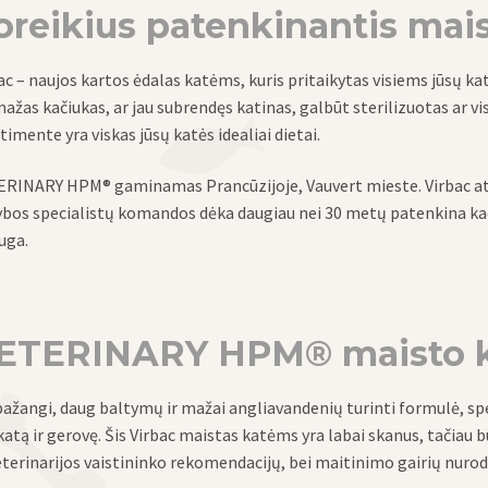
oreikius patenkinantis mai
ac – naujos kartos ėdalas katėms, kuris pritaikytas visiems jūsų k
mažas kačiukas, ar jau subrendęs katinas, galbūt sterilizuotas ar
timente yra viskas jūsų katės idealiai dietai.
RINARY HPM® gaminamas Prancūzijoje, Vauvert mieste. Virbac atsid
bos specialistų komandos dėka daugiau nei 30 metų patenkina kači
auga.
ETERINARY HPM® maisto ka
pažangi, daug baltymų ir mažai angliavandenių turinti formulė, spec
katą ir gerovę. Šis Virbac maistas katėms yra labai skanus, tačiau būt
eterinarijos vaistininko rekomendacijų, bei maitinimo gairių nuro