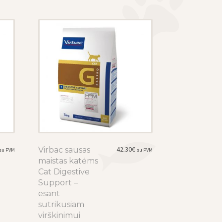
42.30
€
Virbac sausas
This
su PVM
su PVM
maistas katėms
product
Cat Digestive
has
Support –
multiple
esant
variants.
sutrikusiam
The
virškinimui
options