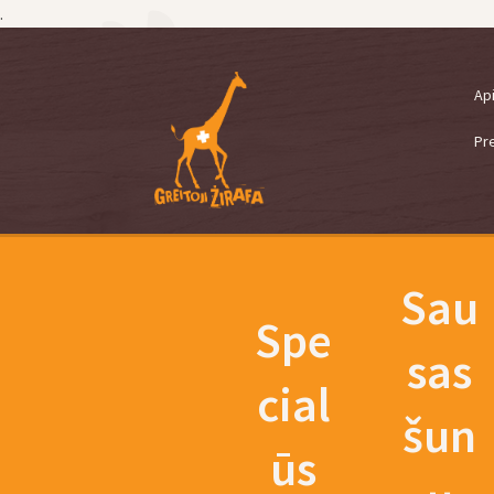
.
Pereiti
Pereiti
Ap
prie
prie
meniu
turinio
Pr
Sau
Spe
sas
cial
šun
ūs