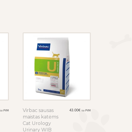
may
be
chosen
on
the
product
page
43.00
€
Virbac sausas
This
su PVM
su PVM
maistas katėms
product
Cat Urology
has
Urinary WIB
multiple