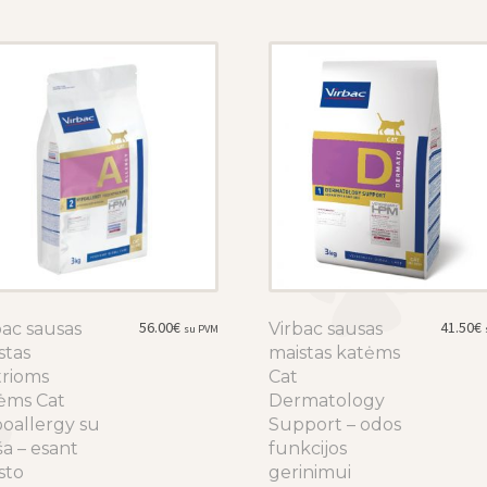
56.00
€
41.50
€
bac sausas
This
Virbac sausas
This
su PVM
stas
product
maistas katėms
product
trioms
has
Cat
has
ėms Cat
multiple
Dermatology
multiple
oallergy su
variants.
Support – odos
variants.
ša – esant
The
funkcijos
The
sto
options
gerinimui
options