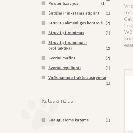
Po sterilizacijos
(1)
Vir
mai
Širdžiai ir inkstams stiprinti
(1)
Cat
Struvitų akmenligės kontrolė
(2)
Los
W2-
Struvitų tirpinimas
(1)
kont
Struvitų tirpinimui ir
esa
profilaktikai
(2)
Svoriui mažinti
(2)
Svoriui reguliuoti
(1)
Virškinamojo trakto susirgimai
(1)
Katės amžius
Suaugusioms katėms
(1)