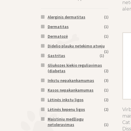
net
aler
Alerginis dermatitas
(1)
Dermatitas
(1)
Dermatozė
(1)
Didelio plaukų netekimo atveju
(1)
Gastritas
(1)
Gliukozes kiekio reguliavimas
(diabetas
(2)
Inkstų nepakankamumas
(3)
Kasos nepakankamumas
(1)
Lėtinės inkstų ligos
(2)
Lėtinės kepenų ligos
(2)
Vir
mai
Maistinių medžiagų
Cat
netoleravimas
(1)
Dis