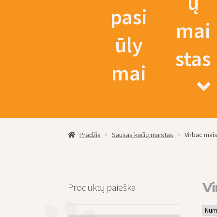
ų
pasi
mai
ūly
stas
mai
Pradžia
Sausas kačių maistas
Virbac mai
Vi
Produktų paieška