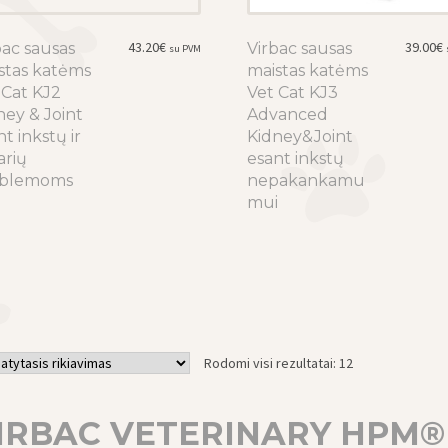
43.20
€
39.00
€
bac sausas
Virbac sausas
su PVM
stas katėms
maistas katėms
 Cat KJ2
Vet Cat KJ3
ney & Joint
Advanced
t inkstų ir
Kidney&Joint
arių
esant inkstų
oblemoms
nepakankamu
mui
Rodomi visi rezultatai: 12
IRBAC VETERINARY HPM® –