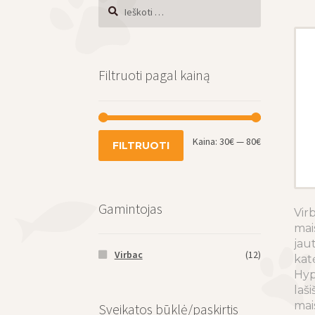
Ieškoti:
Filtruoti pagal kainą
Min
Maks
Kaina:
30€
—
80€
FILTRUOTI
kaina
kaina
Gamintojas
Vir
mai
jau
Virbac
(12)
kat
Hyp
laši
mai
Sveikatos būklė/paskirtis