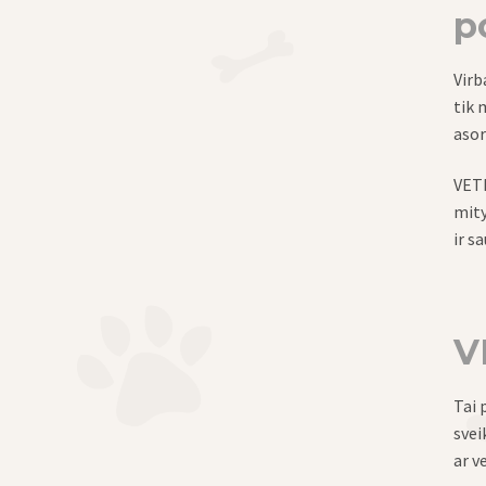
p
Virb
tik 
asor
VETE
mity
ir s
V
Tai 
svei
ar v