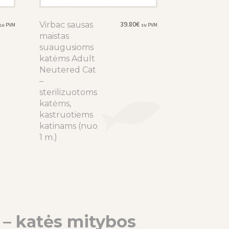
39.80
€
Virbac sausas
This
su PVM
su PVM
maistas
product
suaugusioms
has
katėms Adult
multiple
Neutered Cat
variants.
–
The
sterilizuotoms
options
katėms,
may
kastruotiems
be
katinams (nuo
chosen
1 m.)
on
the
product
page
 katės mitybos