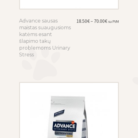
Price
Advance sausas
This
18.50
€
–
70.00
€
su PVM
range:
maistas suaugusioms
product
18.50€
katėms esant
has
through
šlapimo takų
multiple
70.00€
problemoms Urinary
variants.
Stress
The
options
may
be
chosen
on
the
product
page