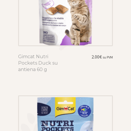
product
page
Gimcat Nutri
This
2.00
€
su PVM
Pockets Duck su
product
antiena 60 g
has
multiple
variants.
The
options
may
be
chosen
on