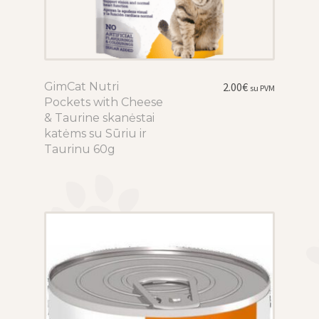
GimCat Nutri
This
2.00
€
su PVM
Pockets with Cheese
product
& Taurine skanėstai
has
katėms su Sūriu ir
multiple
Taurinu 60g
variants.
The
options
may
be
chosen
on
the
product
page