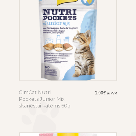
chosen
on
the
product
page
GimCat Nutri
This
2.00
€
su PVM
Pockets Junior Mix
product
skanėstai katėms 60g
has
multiple
variants.
The