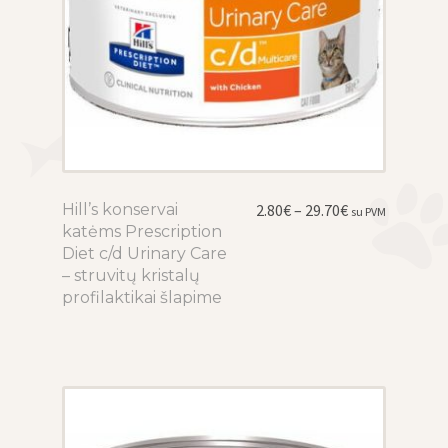
Price
Hill’s konservai
This
2.80
€
–
29.70
€
su PVM
range:
katėms Prescription
product
2.80€
Diet c/d Urinary Care
has
through
– struvitų kristalų
multiple
29.70€
profilaktikai šlapime
variants.
The
options
may
be
chosen