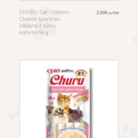
CHURU Cat Chicken
This
2.50
€
su PVM
Cheese tyrelė su
product
vištiena ir sūriu
has
katėms 56 g
multiple
variants.
The
options
may
be
chosen
on
the
product
page