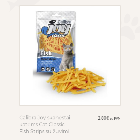
may
be
chosen
on
the
product
page
Calibra Joy skanėstai
This
2.80
€
su PVM
katėms Cat Classic
product
Fish Strips su žuvimi
has