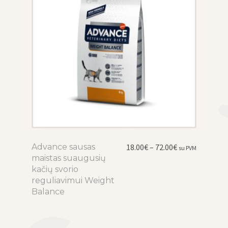
the
product
page
Price
Advance sausas
This
18.00
€
–
72.00
€
su PVM
range:
maistas suaugusių
product
18.00€
kačių svorio
has
through
reguliavimui Weight
multiple
72.00€
Balance
variants.
The
options