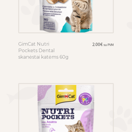
GimCat Nutri
This
2.00
€
su PVM
Pockets Dental
product
skanėstai katėms 60g
has
multiple
variants.
The
options
may
be
chosen
on
the