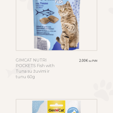
the
product
page
GIMCAT NUTRI
This
2.00
€
su PVM
POCKETS Fish with
product
Tuna su žuvimi ir
has
tunu 60g
multiple
variants.
The
options
may
be