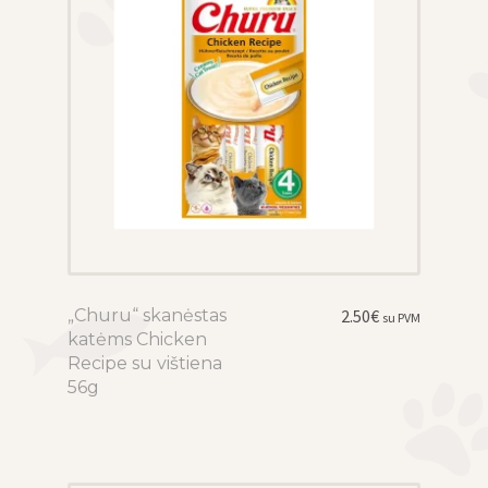
„Churu“ skanėstas
This
2.50
€
su PVM
katėms Chicken
product
Recipe su vištiena
has
56g
multiple
variants.
The
options