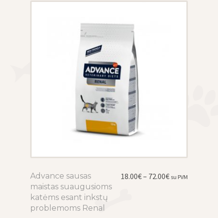
on
the
product
page
Price
Advance sausas
This
18.00
€
–
72.00
€
su PVM
range:
maistas suaugusioms
product
18.00€
katėms esant inkstų
has
through
problemoms Renal
multiple