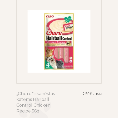
may
be
chosen
on
the
product
page
„Churu“ skanėstas
This
2.50
€
su PVM
katėms Hairball
product
Control Chicken
has
Recipe 56g
multiple