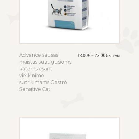
Price
Advance sausas
This
18.00
€
–
73.00
€
su PVM
range:
maistas suaugusioms
product
18.00€
katėms esant
has
through
virškinimo
multiple
73.00€
sutrikimams Gastro
variants.
Sensitive Cat
The
options
may
be
chosen
on