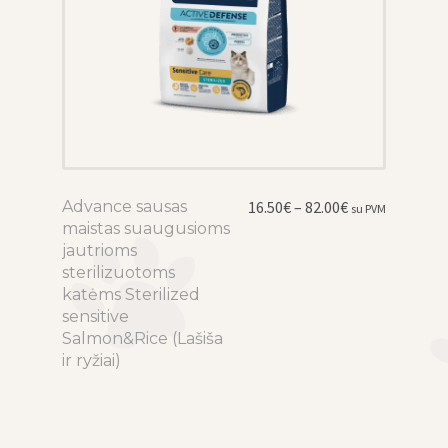
Price
Advance sausas
This
16.50
€
–
82.00
€
su PVM
range:
maistas suaugusioms
product
16.50€
jautrioms
has
through
sterilizuotoms
multiple
82.00€
katėms Sterilized
variants.
sensitive
The
Salmon&Rice (Lašiša
options
ir ryžiai)
may
be
chosen