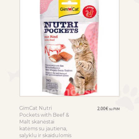
options
may
be
chosen
on
the
product
page
GimCat Nutri
This
2.00
€
su PVM
Pockets with Beef &
product
Malt skanėstai
has
katėms su jautiena,
multiple
salyklu ir skaidulomis