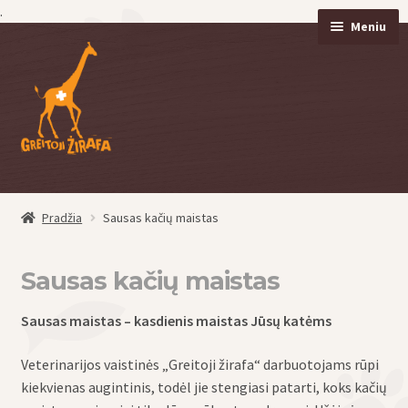
.
Meniu
Pereiti
Pereiti
prie
prie
meniu
turinio
Pradžia
Sausas kačių maistas
eisti
u
eisti
Sausas kačių maistas
u
Sausas maistas – kasdienis
maistas
Jūsų
katėms
Veterinarijos vaistinės „Greitoji žirafa“ darbuotojams rūpi
kiekvienas augintinis, todėl jie stengiasi patarti, koks kačių