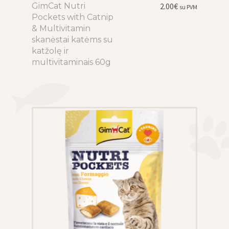
GimCat Nutri
This
2.00
€
su PVM
Pockets with Catnip
product
& Multivitamin
has
skanėstai katėms su
multiple
katžolę ir
variants.
multivitaminais 60g
The
options
may
be
chosen
on
the
product
page