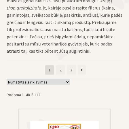
maistas geriausiai tiks Jūsų pūkuotam draugui. Užėję į
eisti
shop.greitojizirafa.
lt, kairėje pusėje rasite filtrus (kaina,
u
gamintojas, sveikatos būklė/paskirtis, amžius), kurie padės
eisti
greičiau ir lengviau rasti tinkamą produktą. Prekiaujame
u
tik profesionaliu sausu maistu katėms, tad tikrai liksite
patenkinti. Tačiau, prieš įsigydami ėdalą, nepamirškite
pasitarti su mūsų veterinarijos gydytojais, kurie padės
atrasti tai, kas tiks būtent Jūsų augintiniui.
1
2
3
Rodoma 1–48 iš 112