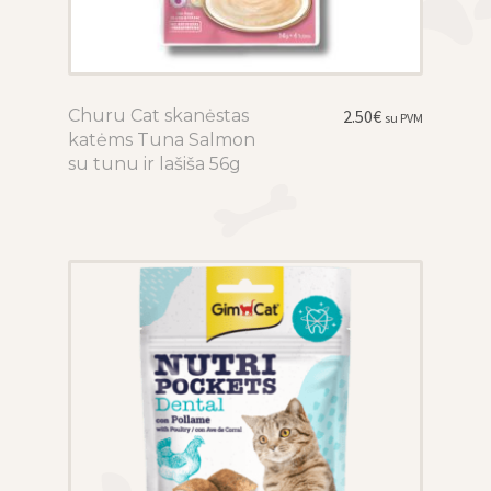
Churu Cat skanėstas
This
2.50
€
su PVM
katėms Tuna Salmon
product
su tunu ir lašiša 56g
has
multiple
variants.
The
options
may
be
chosen
on
the
product
page