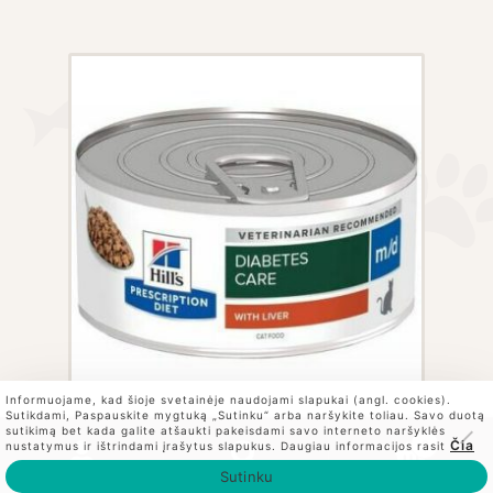
options
may
be
chosen
on
the
product
page
Informuojame, kad šioje svetainėje naudojami slapukai (angl. cookies).
Sutikdami, Paspauskite mygtuką „Sutinku“ arba naršykite toliau. Savo duotą
sutikimą bet kada galite atšaukti pakeisdami savo interneto naršyklės
0
Čia
Price
Hill’s konservai
This
2.80
€
–
29.70
€
nustatymus ir ištrindami įrašytus slapukus. Daugiau informacijos rasit
su PVM
Ieškoti
Ieškoti:
range:
katėms Prescription
product
Sutinku