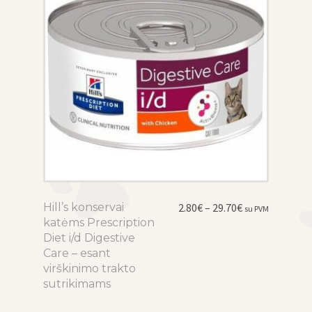
on
the
product
page
Price
Hill’s konservai
This
2.80
€
–
29.70
€
su PVM
range:
katėms Prescription
product
2.80€
Diet i/d Digestive
has
through
Care – esant
multiple
29.70€
virškinimo trakto
variants.
sutrikimams
The