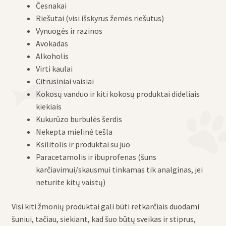
Česnakai
Riešutai (visi išskyrus žemės riešutus)
Vynuogės ir razinos
Avokadas
Alkoholis
Virti kaulai
Citrusiniai vaisiai
Kokosų vanduo ir kiti kokosų produktai dideliais
kiekiais
Kukurūzo burbulės šerdis
Nekepta mielinė tešla
Ksilitolis ir produktai su juo
Paracetamolis ir ibuprofenas (šuns
karčiavimui/skausmui tinkamas tik analginas, jei
neturite kitų vaistų)
Visi kiti žmonių produktai gali būti retkarčiais duodami
šuniui, tačiau, siekiant, kad šuo būtų sveikas ir stiprus,