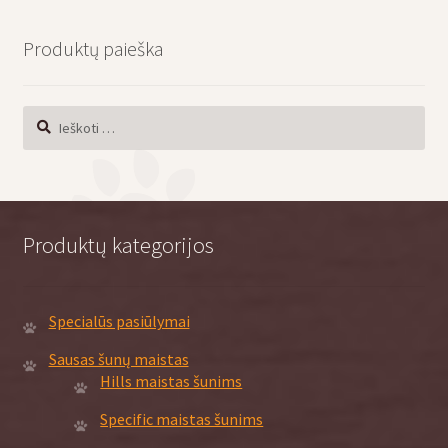
Produktų paieška
Ieškoti:
Produktų kategorijos
Specialūs pasiūlymai
Sausas šunų maistas
Hills maistas šunims
Specific maistas šunims