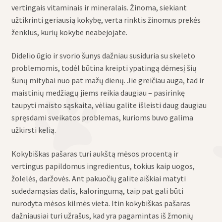
vertingais vitaminais ir mineralais. Žinoma, siekiant
užtikrinti geriausią kokybę, verta rinktis žinomus prekės
ženklus, kurių kokybe neabejojate.
Didelio ūgio ir svorio šunys dažniau susiduria su skeleto
problemomis, todėl būtina kreipti ypatingą dėmesį šių
šunų mitybai nuo pat mažų dienų. Jie greičiau auga, tad ir
maistinių medžiagų jiems reikia daugiau – pasirinkę
taupyti maisto sąskaita, vėliau galite išleisti daug daugiau
spręsdami sveikatos problemas, kurioms buvo galima
užkirsti kelią.
Kokybiškas pašaras turi aukštą mėsos procentą ir
vertingus papildomus ingredientus, tokius kaip uogos,
žolelės, daržovės. Ant pakuočių galite aiškiai matyti
sudedamąsias dalis, kaloringumą, taip pat gali būti
nurodyta mėsos kilmės vieta. Itin kokybiškas pašaras
dažniausiai turi užrašus, kad yra pagamintas iš žmonių