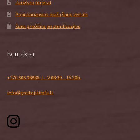
Jorkšyro terjerai
Populiariausios mažų šunų veislės
Šuns priežiūra po sterilizacijos
Kontaktai
+370 606 98886, I – V 08:30 – 15:30h.
info@greitojizirafa.lt