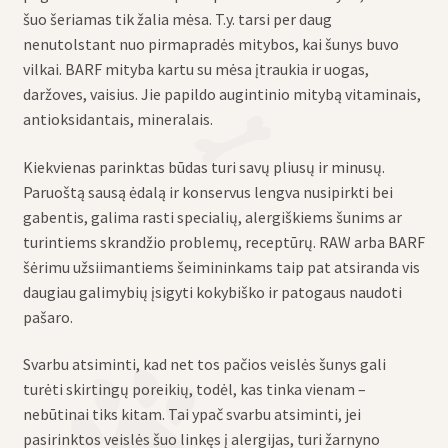
šuo šeriamas tik žalia mėsa. T.y. tarsi per daug
nenutolstant nuo pirmapradės mitybos, kai šunys buvo
vilkai. BARF mityba kartu su mėsa įtraukia ir uogas,
daržoves, vaisius. Jie papildo augintinio mitybą vitaminais,
antioksidantais, mineralais.
Kiekvienas parinktas būdas turi savų pliusų ir minusų.
Paruoštą sausą ėdalą ir konservus lengva nusipirkti bei
gabentis, galima rasti specialių, alergiškiems šunims ar
turintiems skrandžio problemų, receptūrų. RAW arba BARF
šėrimu užsiimantiems šeimininkams taip pat atsiranda vis
daugiau galimybių įsigyti kokybiško ir patogaus naudoti
pašaro.
Svarbu atsiminti, kad net tos pačios veislės šunys gali
turėti skirtingų poreikių, todėl, kas tinka vienam –
nebūtinai tiks kitam. Tai ypač svarbu atsiminti, jei
pasirinktos veislės šuo linkęs į alergijas, turi žarnyno