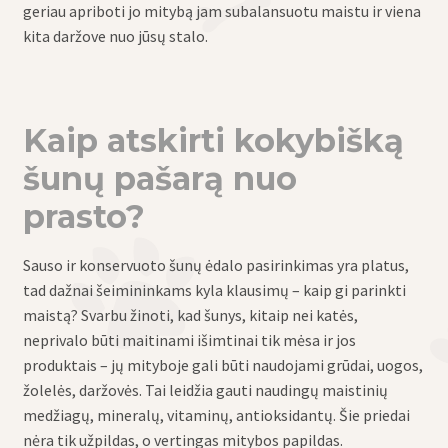
geriau apriboti jo mitybą jam subalansuotu maistu ir viena
kita daržove nuo jūsų stalo.
Kaip atskirti kokybišką
šunų pašarą nuo
prasto?
Sauso ir konservuoto šunų ėdalo pasirinkimas yra platus,
tad dažnai šeimininkams kyla klausimų – kaip gi parinkti
maistą? Svarbu žinoti, kad šunys, kitaip nei katės,
neprivalo būti maitinami išimtinai tik mėsa ir jos
produktais – jų mityboje gali būti naudojami grūdai, uogos,
žolelės, daržovės. Tai leidžia gauti naudingų maistinių
medžiagų, mineralų, vitaminų, antioksidantų. Šie priedai
nėra tik užpildas, o vertingas mitybos papildas.