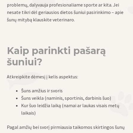
problemų, dalyvauja profesionaliame sporte ar kita. Jei
nesate tikri dėl geriausios dietos šuniui pasirinkimo – apie
šunų mitybą klauskite veterinaro.
Kaip parinkti pašarą
šuniui?
Atkreipkite dėmesį į kelis aspektus:
Šuns amžius ir svoris
Šuns veikla (naminis, sportinis, darbinis šuo)
Kur šuo leidžia laiką (namai ar laukas visais metų
laikais)
Pagal amžių bei svorį pirmiausia taikomos skirtingos šunų