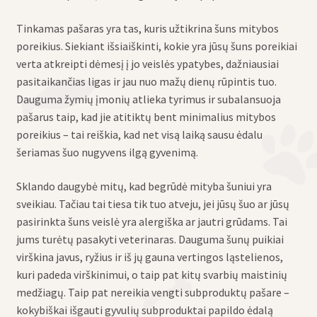
Tinkamas pašaras yra tas, kuris užtikrina šuns mitybos
poreikius. Siekiant išsiaiškinti, kokie yra jūsų šuns poreikiai
verta atkreipti dėmesį į jo veislės ypatybes, dažniausiai
pasitaikančias ligas ir jau nuo mažų dienų rūpintis tuo.
Dauguma žymių įmonių atlieka tyrimus ir subalansuoja
pašarus taip, kad jie atitiktų bent minimalius mitybos
poreikius – tai reiškia, kad net visą laiką sausu ėdalu
šeriamas šuo nugyvens ilgą gyvenimą.
Sklando daugybė mitų, kad begrūdė mityba šuniui yra
sveikiau. Tačiau tai tiesa tik tuo atveju, jei jūsų šuo ar jūsų
pasirinkta šuns veislė yra alergiška ar jautri grūdams. Tai
jums turėtų pasakyti veterinaras. Dauguma šunų puikiai
virškina javus, ryžius ir iš jų gauna vertingos ląstelienos,
kuri padeda virškinimui, o taip pat kitų svarbių maistinių
medžiagų. Taip pat nereikia vengti subproduktų pašare –
kokybiškai išgauti gyvulių subproduktai papildo ėdalą