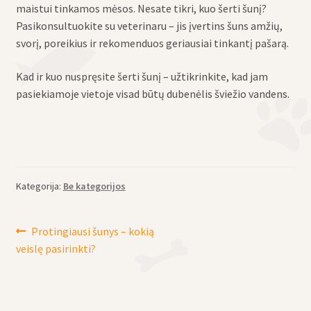
maistui tinkamos mėsos. Nesate tikri, kuo šerti šunį?
Pasikonsultuokite su veterinaru – jis įvertins šuns amžių,
svorį, poreikius ir rekomenduos geriausiai tinkantį pašarą.
Kad ir kuo nuspręsite šerti šunį – užtikrinkite, kad jam
pasiekiamoje vietoje visad būtų dubenėlis šviežio vandens.
Kategorija:
Be kategorijos
Navigacija
Ankstenis
Protingiausi šunys – kokią
įrašas:
veislę pasirinkti?
tarp
įrašų