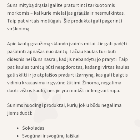
Šuns mitybą drąsiai galite praturtinti tarkuotomis
morkomis – kai kurie mielai jas graužia ir nesmulkintas.
Taip pat virtais moliūgais. Šie produktai gali pagerinti
virškinimą.
Apie kaulų graužimą sklando įvairūs mitai. Jie gali padėti
pašalinti apnašas nuo dantų. Tačiau kaulas turi būti
didesnis nei šuns nasrai, kad jis nebandytų jo praryti. Taip
pat kaulas turėtų būti neapdorotas, kadangi virtas kaulas
gali skilti ir jo atplaišos pradurti žarnyną, kas gali baigtis
vidiniu kraujavimu ir gyvūno žūtimi. Žinoma, negalima
duoti vištos kaulų, nes jie yra minkšti ir lengvai trupa.
Šunims nuodingi produktai, kurių jokiu būdu negalima
jiems duoti:
Šokoladas
Svogūnai ir svogūnų laiškai