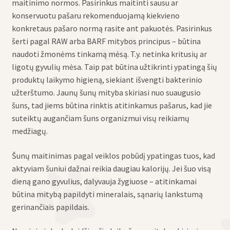
maitinimo normos. Pasirinkus maitinti sausu ar
konservuotu pašaru rekomenduojamą kiekvieno
konkretaus pašaro normą rasite ant pakuotės. Pasirinkus
šerti pagal RAW arba BARF mitybos principus – būtina
naudoti žmonėms tinkamą mėsą. T.y. netinka kritusių ar
ligotų gyvulių mėsa. Taip pat būtina užtikrinti ypatingą šių
produktų laikymo higieną, siekiant išvengti bakterinio
užterštumo. Jaunų šunų mityba skiriasi nuo suaugusio
šuns, tad jiems būtina rinktis atitinkamus pašarus, kad jie
suteiktų augančiam šuns organizmui visų reikiamų
medžiagų.
Šunų maitinimas pagal veiklos pobūdį ypatingas tuos, kad
aktyviam šuniui dažnai reikia daugiau kalorijų. Jei šuo visą
dieną gano gyvulius, dalyvauja žygiuose – atitinkamai
būtina mitybą papildyti mineralais, sąnarių lankstumą
gerinančiais papildais.