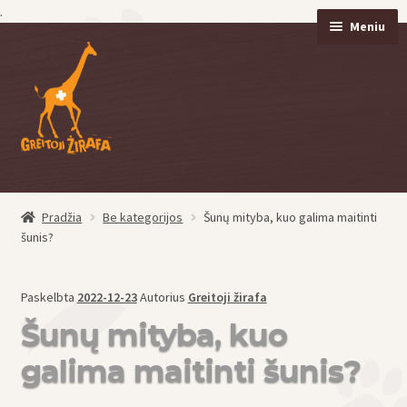
.
Meniu
Pereiti
Pereiti
prie
prie
meniu
turinio
Pradžia
Be kategorijos
Šunų mityba, kuo galima maitinti
eisti
šunis?
u
eisti
Paskelbta
2022-12-23
Autorius
Greitoji žirafa
u
Šunų mityba, kuo
galima maitinti šunis?