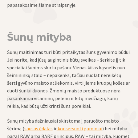
papasakosime šiame straipsnyje.
Šunų mityba
Šunų maitinimas turi būti pritaikytas šuns gyvenimo būdui.
Jei norite, kad jūsų augintinis būtų sveikas – šerkite jį tik
specialiai šunims skirtu pašaru. Vienas kitas kąsnelis nuo
šeimininkų stalo – nepakenks, tačiau nuolat nereikėtų
šerti gyvūno maisto atliekomis, virti jiems kruopų košes ar
duoti šuniui duonos. Žmonių maisto produktuose nėra
pakankamai vitaminų, pelenų ir kitų medžiagų, kurių
reikia, kad būtų užtikrinti šuns poreikiai.
Šunų mityba dažniausiai skirstoma į paruošto maisto
šėrimą (
sausas ėdalas
ir
konservuoti gaminiai
) bei mityba
pagal RAW arba BARF principus. RAW – tai mityba, kuomet