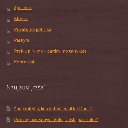
Apie mus
Blogas
Privatumo politika
Paskyra
Prekių pirkimo – pardavimo taisyklės
Kontaktai
Naujausi įrašai
Šunų mityba, kuo galima maitinti šunis?
Protingiausi šunys – kokią veislę pasirinkti?