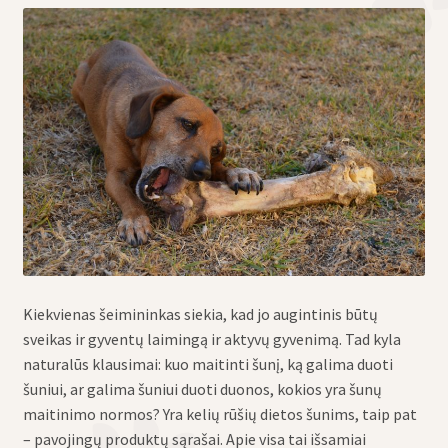
eisti
u
eisti
u
Kiekvienas šeimininkas siekia, kad jo augintinis būtų
sveikas ir gyventų laimingą ir aktyvų gyvenimą. Tad kyla
naturalūs klausimai: kuo maitinti šunį, ką galima duoti
šuniui, ar galima šuniui duoti duonos, kokios yra šunų
maitinimo normos? Yra kelių rūšių dietos šunims, taip pat
– pavojingų produktų sąrašai. Apie visa tai išsamiai