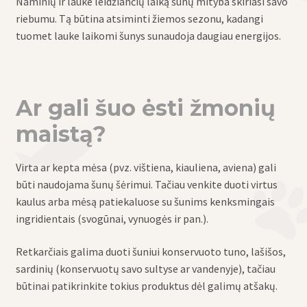
Naminių ir lauke leidžiančių laiką šunų mityba skiriasi savo
riebumu. Tą būtina atsiminti žiemos sezonu, kadangi
tuomet lauke laikomi šunys sunaudoja daugiau energijos.
Ar gali šuo ėsti žmonių
maistą?
Virta ar kepta mėsa (pvz. vištiena, kiauliena, aviena) gali
būti naudojama šunų šėrimui. Tačiau venkite duoti virtus
kaulus arba mėsą patiekaluose su šunims kenksmingais
ingridientais (svogūnai, vynuogės ir pan.).
Retkarčiais galima duoti šuniui konservuoto tuno, lašišos,
sardinių (konservuotų savo sultyse ar vandenyje), tačiau
būtinai patikrinkite tokius produktus dėl galimų atšakų.