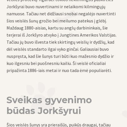
Jorkšyrai buvo nuvertinami ir nelaikomi kilmingųjų
namuose. Tačiau net didžiausi snobai negalėjo nuvertinti
šios veislės šunų grožio bei meilumo patekus į glėbį.
Maždaug 1880-aisias, kartu su anglų darbininkais, šie
terjerai iš Jorkšyro atvyko į Jungtines Amerikos Valstijas.
Tačiau jų buvo išvesta tiek skirtingų veislių ir dydžių, kad
dėl veislės standarto ilgai vyko ginčai. Galiausiai buvo
nuspręsta, kad šie šunys turi būti kuo mažesnio dydžio ir
kuo ilgesniu bei puošnesniu kailiu. Ši veislė oficialiai
pripažinta 1886-iais metai ir nuo tada ėmė populiarėti.
Sveikas gyvenimo
būdas Jorkšyrui
Šios veislės šunys yra prieraišūs, puikūs draugai, tačiau