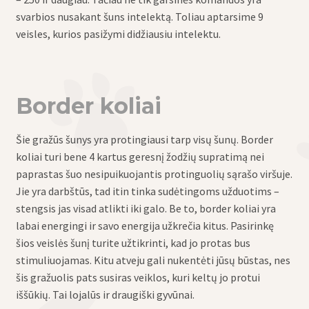
svarbios nusakant šuns intelektą. Toliau aptarsime 9
veisles, kurios pasižymi didžiausiu intelektu.
Border koliai
Šie gražūs šunys yra protingiausi tarp visų šunų. Border
koliai turi bene 4 kartus geresnį žodžių supratimą nei
paprastas šuo nesipuikuojantis protinguolių sąrašo viršuje.
Jie yra darbštūs, tad itin tinka sudėtingoms užduotims –
stengsis jas visad atlikti iki galo. Be to, border koliai yra
labai energingi ir savo energija užkrečia kitus. Pasirinkę
šios veislės šunį turite užtikrinti, kad jo protas bus
stimuliuojamas. Kitu atveju gali nukentėti jūsų būstas, nes
šis gražuolis pats susiras veiklos, kuri keltų jo protui
iššūkių. Tai lojalūs ir draugiški gyvūnai.