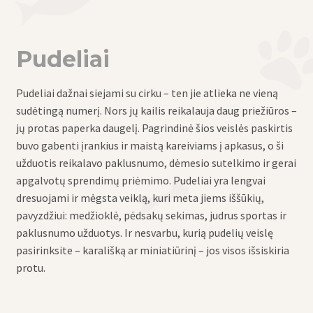
Pudeliai
Pudeliai dažnai siejami su cirku – ten jie atlieka ne vieną
sudėtingą numerį. Nors jų kailis reikalauja daug priežiūros –
jų protas paperka daugelį. Pagrindinė šios veislės paskirtis
buvo gabenti įrankius ir maistą kareiviams į apkasus, o ši
užduotis reikalavo paklusnumo, dėmesio sutelkimo ir gerai
apgalvotų sprendimų priėmimo. Pudeliai yra lengvai
dresuojami ir mėgsta veiklą, kuri meta jiems iššūkių,
pavyzdžiui: medžioklė, pėdsakų sekimas, judrus sportas ir
paklusnumo užduotys. Ir nesvarbu, kurią pudelių veislę
pasirinksite – karališką ar miniatiūrinį – jos visos išsiskiria
protu.