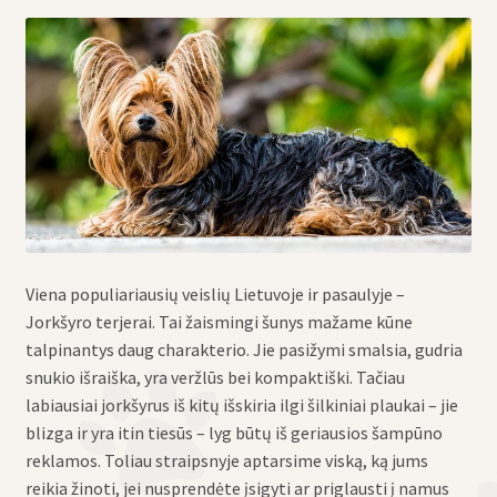
Viena populiariausių veislių Lietuvoje ir pasaulyje –
Jorkšyro terjerai. Tai žaismingi šunys mažame kūne
talpinantys daug charakterio. Jie pasižymi smalsia, gudria
snukio išraiška, yra veržlūs bei kompaktiški. Tačiau
labiausiai jorkšyrus iš kitų išskiria ilgi šilkiniai plaukai – jie
blizga ir yra itin tiesūs – lyg būtų iš geriausios šampūno
reklamos. Toliau straipsnyje aptarsime viską, ką jums
reikia žinoti, jei nusprendėte įsigyti ar priglausti į namus