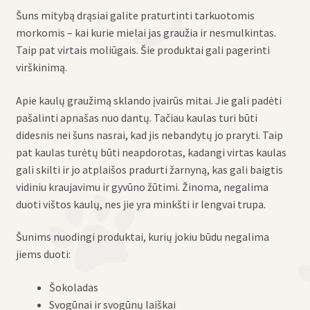
Šuns mitybą drąsiai galite praturtinti tarkuotomis
morkomis – kai kurie mielai jas graužia ir nesmulkintas.
Taip pat virtais moliūgais. Šie produktai gali pagerinti
virškinimą.
Apie kaulų graužimą sklando įvairūs mitai. Jie gali padėti
pašalinti apnašas nuo dantų. Tačiau kaulas turi būti
didesnis nei šuns nasrai, kad jis nebandytų jo praryti. Taip
pat kaulas turėtų būti neapdorotas, kadangi virtas kaulas
gali skilti ir jo atplaišos pradurti žarnyną, kas gali baigtis
vidiniu kraujavimu ir gyvūno žūtimi. Žinoma, negalima
duoti vištos kaulų, nes jie yra minkšti ir lengvai trupa.
Šunims nuodingi produktai, kurių jokiu būdu negalima
jiems duoti:
Šokoladas
Svogūnai ir svogūnų laiškai