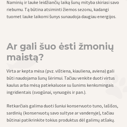
Naminių ir lauke leidžiančių laiką šunų mityba skiriasi savo
riebumu. Tą būtina atsiminti žiemos sezonu, kadangi
tuomet lauke laikomi šunys sunaudoja daugiau energijos.
Ar gali šuo ėsti žmonių
maistą?
Virta ar kepta mėsa (pvz. vištiena, kiauliena, aviena) gali
būti naudojama šunų šėrimui. Tačiau venkite duoti virtus
kaulus arba mėsą patiekaluose su šunims kenksmingais
ingridientais (svogūnai, vynuogės ir pan.).
Retkarčiais galima duoti šuniui konservuoto tuno, lašišos,
sardinių (konservuotų savo sultyse ar vandenyje), tačiau
būtinai patikrinkite tokius produktus dėl galimų atšakų.