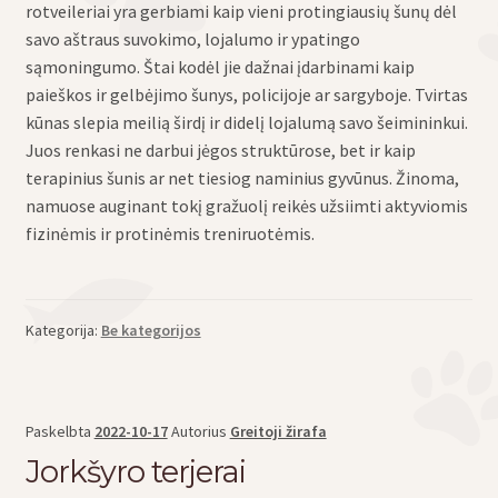
rotveileriai yra gerbiami kaip vieni protingiausių šunų dėl
savo aštraus suvokimo, lojalumo ir ypatingo
sąmoningumo. Štai kodėl jie dažnai įdarbinami kaip
paieškos ir gelbėjimo šunys, policijoje ar sargyboje. Tvirtas
kūnas slepia meilią širdį ir didelį lojalumą savo šeimininkui.
Juos renkasi ne darbui jėgos struktūrose, bet ir kaip
terapinius šunis ar net tiesiog naminius gyvūnus. Žinoma,
namuose auginant tokį gražuolį reikės užsiimti aktyviomis
fizinėmis ir protinėmis treniruotėmis.
Kategorija:
Be kategorijos
Paskelbta
2022-10-17
Autorius
Greitoji žirafa
Jorkšyro terjerai