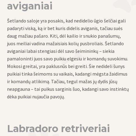
aviganiai
Šetlando saloje yra posakis, kad nedidelio ūgio šelčiai gali
padaryti viską, ką ir bet kuris didelis aviganis, tačiau suės
daug mažiau pašaro. Kiti, dėl kailio ir snukio panašumų,
juos meiliai vadina mažaisiais kolių pusbroliais. Šetlando
aviganiai labai stengiasi dėl savo šeimininkų – siekia
pamaloninti juos savo puikiu elgesiu ir komandų suvokimu.
Mokosi greitai, yra paklusnūs bei greiti. Šie nedideli šunys
puikiai tinka šeimoms su vaikais, kadangi mėgsta žaidimus
ir komandų atlikimą. Tačiau, tegul mažas jų dydis jūsų
neapgauna – tai puikus sarginis šuo, kadangi savo instinktų
dėka puikiai nujaučia pavojų.
Labradoro retriveriai