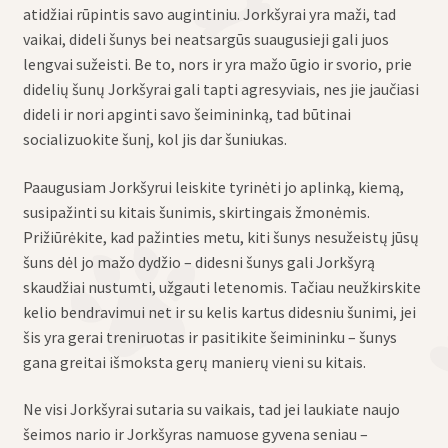
atidžiai rūpintis savo augintiniu. Jorkšyrai yra maži, tad
vaikai, dideli šunys bei neatsargūs suaugusieji gali juos
lengvai sužeisti. Be to, nors ir yra mažo ūgio ir svorio, prie
didelių šunų Jorkšyrai gali tapti agresyviais, nes jie jaučiasi
dideli ir nori apginti savo šeimininką, tad būtinai
socializuokite šunį, kol jis dar šuniukas.
Paaugusiam Jorkšyrui leiskite tyrinėti jo aplinką, kiemą,
susipažinti su kitais šunimis, skirtingais žmonėmis.
Prižiūrėkite, kad pažinties metu, kiti šunys nesužeistų jūsų
šuns dėl jo mažo dydžio – didesni šunys gali Jorkšyrą
skaudžiai nustumti, užgauti letenomis. Tačiau neužkirskite
kelio bendravimui net ir su kelis kartus didesniu šunimi, jei
šis yra gerai treniruotas ir pasitikite šeimininku – šunys
gana greitai išmoksta gerų manierų vieni su kitais.
Ne visi Jorkšyrai sutaria su vaikais, tad jei laukiate naujo
šeimos nario ir Jorkšyras namuose gyvena seniau –