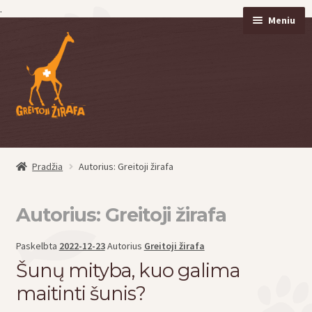
.
Meniu
Pereiti
Pereiti
prie
prie
meniu
turinio
Pradžia
Autorius: Greitoji žirafa
eisti
u
eisti
Autorius:
Greitoji žirafa
u
Paskelbta
2022-12-23
Autorius
Greitoji žirafa
Šunų mityba, kuo galima
maitinti šunis?