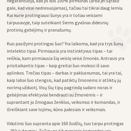
negarantuoja, kad jis bus 100% pirmūnas (arba jei sąrašo
gale, kad visai nedresuojamas), tačiau tai tikrai daug lemia.
Kai kurie protingiausi šunys yra ir toliau veisiami
tarpusavyje, taip suteikiant šiems gyvūnas didesnių
protinių gebėjimų ir pranašumų.
Kuo pasižymi protingas šuo? Yra laikoma, kad yra trys šunų
intelekto tipai. Pirmiausia yra instinktyvus tipas – tai
reiškia, kam pirmiausia šią veislę veisė žmonės. Antrasis yra
prisitaikantis tipas – kaip greitai šuo mokosi iš savo
aplinkos. Trečias tipas – darbas ir paklusnumas, tai yra tai,
kaip labai šuo stengsis, kad patiktų žmonėms ir atliktų jų
norimą užduotį. Visų šių tipų pagrindą sudaro noras ir
gebėjimas efektyviai bendrauti su žmonėmis – ir
suprantant jo žmogaus ženklus, veiksmus ir komandas, ir
išreiškiant save lojimu, kūno judesiais ir veiksmais.
Vidutinis šuo supranta apie 160 žodžių, tuo tarpu protingas
– 250 ir daugiau. Tačiau ne tik garsinės komandos yra