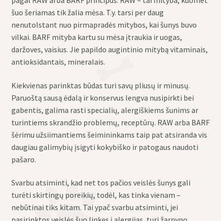
šuo šeriamas tik žalia mėsa. T.y. tarsi per daug
nenutolstant nuo pirmapradės mitybos, kai šunys buvo
vilkai. BARF mityba kartu su mėsa įtraukia ir uogas,
daržoves, vaisius. Jie papildo augintinio mitybą vitaminais,
antioksidantais, mineralais.
Kiekvienas parinktas būdas turi savų pliusų ir minusų.
Paruoštą sausą ėdalą ir konservus lengva nusipirkti bei
gabentis, galima rasti specialių, alergiškiems šunims ar
turintiems skrandžio problemų, receptūrų. RAW arba BARF
šėrimu užsiimantiems šeimininkams taip pat atsiranda vis
daugiau galimybių įsigyti kokybiško ir patogaus naudoti
pašaro.
Svarbu atsiminti, kad net tos pačios veislės šunys gali
turėti skirtingų poreikių, todėl, kas tinka vienam –
nebūtinai tiks kitam. Tai ypač svarbu atsiminti, jei
pasirinktos veislės šuo linkęs į alergijas, turi žarnyno