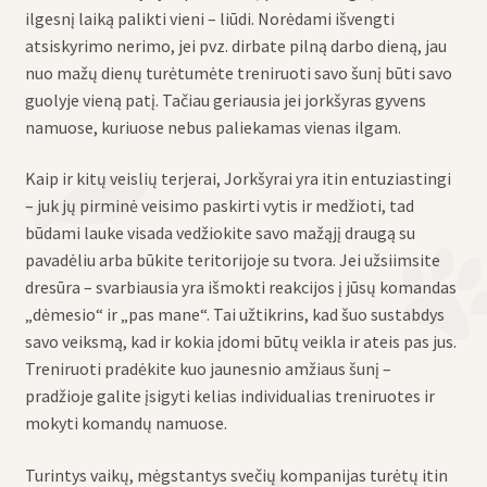
ilgesnį laiką palikti vieni – liūdi. Norėdami išvengti
atsiskyrimo nerimo, jei pvz. dirbate pilną darbo dieną, jau
nuo mažų dienų turėtumėte treniruoti savo šunį būti savo
guolyje vieną patį. Tačiau geriausia jei jorkšyras gyvens
namuose, kuriuose nebus paliekamas vienas ilgam.
Kaip ir kitų veislių terjerai, Jorkšyrai yra itin entuziastingi
– juk jų pirminė veisimo paskirti vytis ir medžioti, tad
būdami lauke visada vedžiokite savo mažąjį draugą su
pavadėliu arba būkite teritorijoje su tvora. Jei užsiimsite
dresūra – svarbiausia yra išmokti reakcijos į jūsų komandas
„dėmesio“ ir „pas mane“. Tai užtikrins, kad šuo sustabdys
savo veiksmą, kad ir kokia įdomi būtų veikla ir ateis pas jus.
Treniruoti pradėkite kuo jaunesnio amžiaus šunį –
pradžioje galite įsigyti kelias individualias treniruotes ir
mokyti komandų namuose.
Turintys vaikų, mėgstantys svečių kompanijas turėtų itin