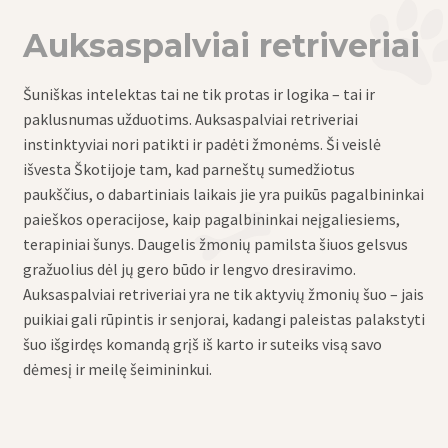
Auksaspalviai retriveriai
Šuniškas intelektas tai ne tik protas ir logika – tai ir
paklusnumas užduotims. Auksaspalviai retriveriai
instinktyviai nori patikti ir padėti žmonėms. Ši veislė
išvesta Škotijoje tam, kad parneštų sumedžiotus
paukščius, o dabartiniais laikais jie yra puikūs pagalbininkai
paieškos operacijose, kaip pagalbininkai neįgaliesiems,
terapiniai šunys. Daugelis žmonių pamilsta šiuos gelsvus
gražuolius dėl jų gero būdo ir lengvo dresiravimo.
Auksaspalviai retriveriai yra ne tik aktyvių žmonių šuo – jais
puikiai gali rūpintis ir senjorai, kadangi paleistas palakstyti
šuo išgirdęs komandą grįš iš karto ir suteiks visą savo
dėmesį ir meilę šeimininkui.