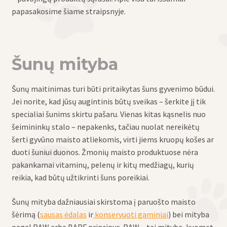
papasakosime šiame straipsnyje.
Šunų mityba
Šunų maitinimas turi būti pritaikytas šuns gyvenimo būdui.
Jei norite, kad jūsų augintinis būtų sveikas – šerkite jį tik
specialiai šunims skirtu pašaru. Vienas kitas kąsnelis nuo
šeimininkų stalo – nepakenks, tačiau nuolat nereikėtų
šerti gyvūno maisto atliekomis, virti jiems kruopų košes ar
duoti šuniui duonos. Žmonių maisto produktuose nėra
pakankamai vitaminų, pelenų ir kitų medžiagų, kurių
reikia, kad būtų užtikrinti šuns poreikiai.
Šunų mityba dažniausiai skirstoma į paruošto maisto
šėrimą (
sausas ėdalas
ir
konservuoti gaminiai
) bei mityba
pagal RAW arba BARF principus. RAW – tai mityba, kuomet