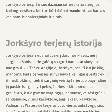
Jorkšyro terjerą. Šis šuo dažniausiai nesukelia alergijos,
kadangi nesišeria bei turi būti dažnai maudomi, tad kartais
vadinami hipoalerginiais šunimis.
Jorkšyro terjerų istorija
Jorkšyro terjerai nepanašūs nei į darbinės klasės, nei į
sarginius šunis, kurie galėtų saugoti namus ar siuvyklas
nuo graužikų. Tačiau Anglijoje, Jorkšyre, ten, iš kur jie kilę,
manoma, kad šios veislės šunys buvo tikslingai išvesti tiek
iš medžioklinių, tiek iš sarginių veislių terjerų, o pagrindinė
jų paskirtis – gaudyti peles, žiurkes ir kitus smulkius
graužikus, kurie gyveno vargingųjų namuose, veisėsi grūdų
sandėliuose, vilnos karšyklose, angliakasių kasyklose.
Vadinamas Waterside terjeras buvo vienas ankstyvųjų šios
veislės protėvių. Ilgai dėl tokios nekilmingos paskirties