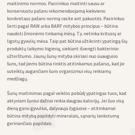
maitinimo normos. Pasirinkus maitinti sausu ar
konservuotu pašaru rekomenduojamą kiekvieno
konkretaus pašaro normą rasite ant pakuotės. Pasirinkus
šerti pagal RAW arba BARF mitybos principus – būtina
naudoti žmonėms tinkamą mėsą. T.y. netinka kritusių ar
ligotų gyvulių mėsa. Taip pat būtina užtikrinti ypatingą šių
produktų laikymo higieną, siekiant išvengti bakterinio
užterštumo. Jaunų šunų mityba skiriasi nuo suaugusio
šuns, tad jiems būtina rinktis atitinkamus pašarus, kad jie
suteiktų augančiam šuns organizmui visų reikiamų
medžiagų.
Šunų maitinimas pagal veiklos pobūdį ypatingas tuos, kad
aktyviam šuniui dažnai reikia daugiau kalorijų. Jei šuo visą
dieną gano gyvulius, dalyvauja žygiuose – atitinkamai
būtina mitybą papildyti mineralais, sąnarių lankstumą
gerinančiais papildais.