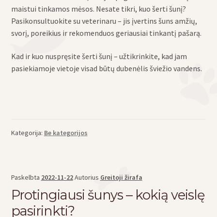
maistui tinkamos mėsos. Nesate tikri, kuo šerti šunį?
Pasikonsultuokite su veterinaru – jis įvertins šuns amžių,
svorį, poreikius ir rekomenduos geriausiai tinkantį pašarą.
Kad ir kuo nuspręsite šerti šunį – užtikrinkite, kad jam
pasiekiamoje vietoje visad būtų dubenėlis šviežio vandens.
Kategorija:
Be kategorijos
Paskelbta
2022-11-22
Autorius
Greitoji žirafa
Protingiausi šunys – kokią veislę
pasirinkti?