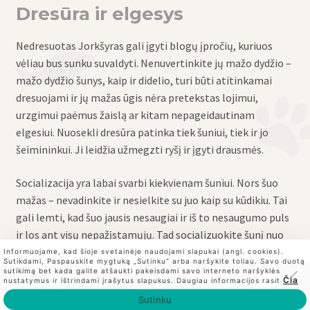
Dresūra ir elgesys
Nedresuotas Jorkšyras gali įgyti blogų įpročių, kuriuos
vėliau bus sunku suvaldyti. Nenuvertinkite jų mažo dydžio –
mažo dydžio šunys, kaip ir didelio, turi būti atitinkamai
dresuojami ir jų mažas ūgis nėra pretekstas lojimui,
urzgimui paėmus žaislą ar kitam nepageidautinam
elgesiui. Nuosekli dresūra patinka tiek šuniui, tiek ir jo
šeimininkui. Ji leidžia užmegzti ryšį ir įgyti drausmės.
Socializacija yra labai svarbi kiekvienam šuniui. Nors šuo
mažas – nevadinkite ir nesielkite su juo kaip su kūdikiu. Tai
gali lemti, kad šuo jausis nesaugiai ir iš to nesaugumo puls
ir los ant visų nepažįstamųjų. Tad socializuokite šunį nuo
mažų dienų su kitais žmonėmis, o vėliau, gavus visus
Informuojame, kad šioje svetainėje naudojami slapukai (angl. cookies).
Sutikdami, Paspauskite mygtuką „Sutinku“ arba naršykite toliau. Savo duotą
reikiamus skiepus, su kitais šunimis. Dresūros pamokos yra
sutikimą bet kada galite atšaukti pakeisdami savo interneto naršyklės
0
Čia
nustatymus ir ištrindami įrašytus slapukus. Daugiau informacijos rasit
puiki vieta pirmoms šuniškoms pažintims su įvairaus
Ieškoti
Ieškoti:
Sutinku
dydžio ir veislių šunimis.