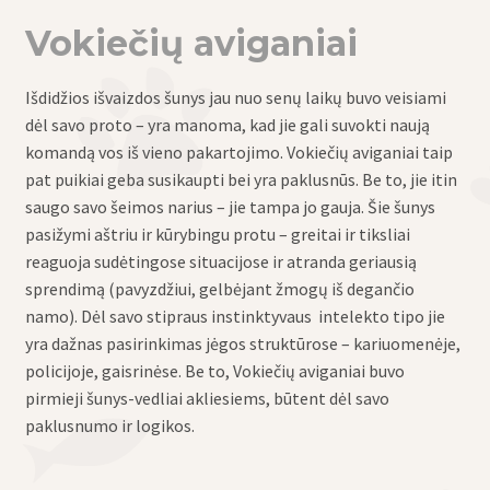
Vokiečių aviganiai
Išdidžios išvaizdos šunys jau nuo senų laikų buvo veisiami
dėl savo proto – yra manoma, kad jie gali suvokti naują
komandą vos iš vieno pakartojimo. Vokiečių aviganiai taip
pat puikiai geba susikaupti bei yra paklusnūs. Be to, jie itin
saugo savo šeimos narius – jie tampa jo gauja. Šie šunys
pasižymi aštriu ir kūrybingu protu – greitai ir tiksliai
reaguoja sudėtingose situacijose ir atranda geriausią
sprendimą (pavyzdžiui, gelbėjant žmogų iš degančio
namo). Dėl savo stipraus instinktyvaus intelekto tipo jie
yra dažnas pasirinkimas jėgos struktūrose – kariuomenėje,
policijoje, gaisrinėse. Be to, Vokiečių aviganiai buvo
pirmieji šunys-vedliai akliesiems, būtent dėl savo
paklusnumo ir logikos.