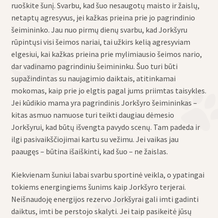
ruoškite šunį. Svarbu, kad šuo nesaugotų maisto ir žaislų,
netaptų agresyvus, jei kažkas prieina prie jo pagrindinio
šeimininko. Jau nuo pirmų dienų svarbu, kad Jorkšyru
rūpintųsi visi šeimos nariai, tai užkirs kelią agresyviam
elgesiui, kai kažkas prieina prie mylimiausio šeimos nario,
dar vadinamo pagrindiniu šeimininku. Šuo turi būti
supažindintas su naujagimio daiktais, atitinkamai
mokomas, kaip prie jo elgtis pagal jums priimtas taisykles.
Jei kūdikio mama yra pagrindinis Jorkšyro šeimininkas –
kitas asmuo namuose turi teikti daugiau dėmesio
Jorkšyrui, kad būtų išvengta pavydo scenų. Tam padeda ir
ilgi pasivaikščiojimai kartu su vežimu. Jei vaikas jau
paaugęs – būtina išaiškinti, kad šuo – ne žaislas.
Kiekvienam šuniui labai svarbu sportinė veikla, o ypatingai
tokiems energingiems šunims kaip Jorkšyro terjerai.
Neišnaudoję energijos rezervo Jorkšyrai gali imti gadinti
daiktus, imti be perstojo skalyti. Jei taip pasikeitė jūsų