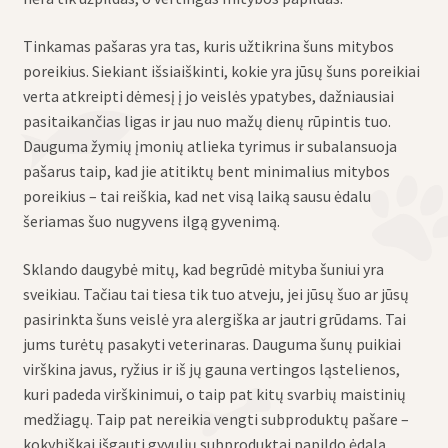
Tinkamas pašaras yra tas, kuris užtikrina šuns mitybos
poreikius. Siekiant išsiaiškinti, kokie yra jūsų šuns poreikiai
verta atkreipti dėmesį į jo veislės ypatybes, dažniausiai
pasitaikančias ligas ir jau nuo mažų dienų rūpintis tuo.
Dauguma žymių įmonių atlieka tyrimus ir subalansuoja
pašarus taip, kad jie atitiktų bent minimalius mitybos
poreikius – tai reiškia, kad net visą laiką sausu ėdalu
šeriamas šuo nugyvens ilgą gyvenimą.
Sklando daugybė mitų, kad begrūdė mityba šuniui yra
sveikiau. Tačiau tai tiesa tik tuo atveju, jei jūsų šuo ar jūsų
pasirinkta šuns veislė yra alergiška ar jautri grūdams. Tai
jums turėtų pasakyti veterinaras. Dauguma šunų puikiai
virškina javus, ryžius ir iš jų gauna vertingos ląstelienos,
kuri padeda virškinimui, o taip pat kitų svarbių maistinių
medžiagų. Taip pat nereikia vengti subproduktų pašare –
kokybiškai išgauti gyvulių subproduktai papildo ėdalą