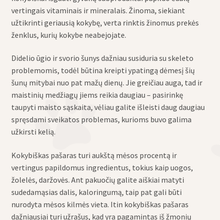
vertingais vitaminais ir mineralais. Žinoma, siekiant
užtikrinti geriausią kokybę, verta rinktis žinomus prekės
ženklus, kurių kokybe neabejojate.
Didelio ūgio ir svorio šunys dažniau susiduria su skeleto
problemomis, todėl būtina kreipti ypatingą dėmesį šių
šunų mitybai nuo pat mažų dienų. Jie greičiau auga, tad ir
maistinių medžiagų jiems reikia daugiau – pasirinkę
taupyti maisto sąskaita, vėliau galite išleisti daug daugiau
spręsdami sveikatos problemas, kurioms buvo galima
užkirsti kelią.
Kokybiškas pašaras turi aukštą mėsos procentą ir
vertingus papildomus ingredientus, tokius kaip uogos,
žolelės, daržovės. Ant pakuočių galite aiškiai matyti
sudedamąsias dalis, kaloringumą, taip pat gali būti
nurodyta mėsos kilmės vieta. Itin kokybiškas pašaras
dažniausiai turi užrašus, kad yra pagamintas iš žmonių