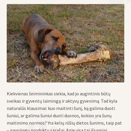
eisti
u
eisti
u
Kiekvienas šeimininkas siekia, kad jo augintinis būtų
sveikas ir gyventų laimingą ir aktyvų gyvenimą. Tad kyla
naturalūs klausimai: kuo maitinti šunį, ką galima duoti
šuniui, ar galima šuniui duoti duonos, kokios yra šunų
maitinimo normos? Yra kelių rūšių dietos šunims, taip pat
– pavojingų produktų sąrašai. Apie visa tai išsamiai