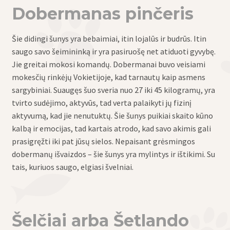
Dobermanas pinčeris
Šie didingi šunys yra bebaimiai, itin lojalūs ir budrūs. Itin
saugo savo šeimininką ir yra pasiruošę net atiduoti gyvybę.
Jie greitai mokosi komandų. Dobermanai buvo veisiami
mokesčių rinkėjų Vokietijoje, kad tarnautų kaip asmens
sargybiniai. Suaugęs šuo sveria nuo 27 iki 45 kilogramų, yra
tvirto sudėjimo, aktyvūs, tad verta palaikyti jų fizinį
aktyvumą, kad jie nenutuktų. Šie šunys puikiai skaito kūno
kalbą ir emocijas, tad kartais atrodo, kad savo akimis gali
prasigręžti iki pat jūsų sielos. Nepaisant grėsmingos
dobermanų išvaizdos – šie šunys yra mylintys ir ištikimi. Su
tais, kuriuos saugo, elgiasi švelniai.
Šelčiai arba Šetlando