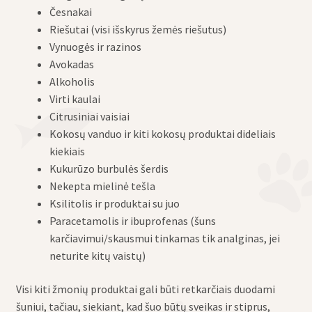
Česnakai
Riešutai (visi išskyrus žemės riešutus)
Vynuogės ir razinos
Avokadas
Alkoholis
Virti kaulai
Citrusiniai vaisiai
Kokosų vanduo ir kiti kokosų produktai dideliais
kiekiais
Kukurūzo burbulės šerdis
Nekepta mielinė tešla
Ksilitolis ir produktai su juo
Paracetamolis ir ibuprofenas (šuns
karčiavimui/skausmui tinkamas tik analginas, jei
neturite kitų vaistų)
Visi kiti žmonių produktai gali būti retkarčiais duodami
šuniui, tačiau, siekiant, kad šuo būtų sveikas ir stiprus,