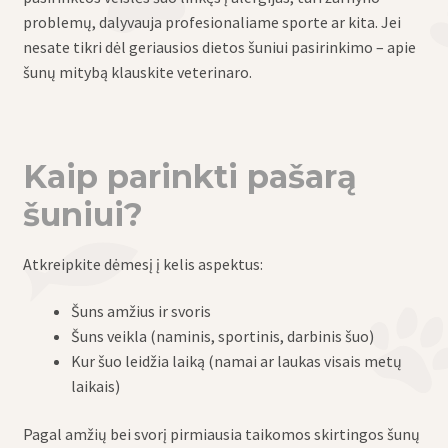
problemų, dalyvauja profesionaliame sporte ar kita. Jei
nesate tikri dėl geriausios dietos šuniui pasirinkimo – apie
šunų mitybą klauskite veterinaro.
Kaip parinkti pašarą
šuniui?
Atkreipkite dėmesį į kelis aspektus:
Šuns amžius ir svoris
Šuns veikla (naminis, sportinis, darbinis šuo)
Kur šuo leidžia laiką (namai ar laukas visais metų
laikais)
Pagal amžių bei svorį pirmiausia taikomos skirtingos šunų