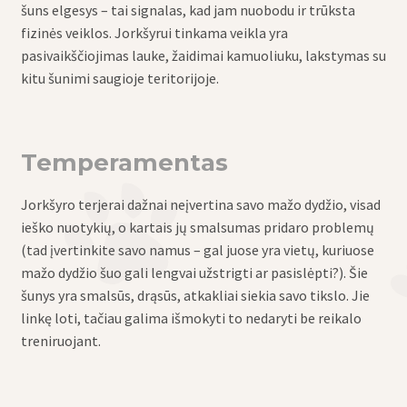
šuns elgesys – tai signalas, kad jam nuobodu ir trūksta
fizinės veiklos. Jorkšyrui tinkama veikla yra
pasivaikščiojimas lauke, žaidimai kamuoliuku, lakstymas su
kitu šunimi saugioje teritorijoje.
Temperamentas
Jorkšyro terjerai dažnai neįvertina savo mažo dydžio, visad
ieško nuotykių, o kartais jų smalsumas pridaro problemų
(tad įvertinkite savo namus – gal juose yra vietų, kuriuose
mažo dydžio šuo gali lengvai užstrigti ar pasislėpti?). Šie
šunys yra smalsūs, drąsūs, atkakliai siekia savo tikslo. Jie
linkę loti, tačiau galima išmokyti to nedaryti be reikalo
treniruojant.