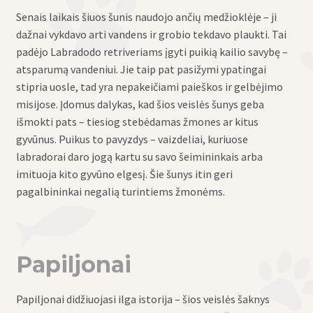
Senais laikais šiuos šunis naudojo ančių medžioklėje – ji
dažnai vykdavo arti vandens ir grobio tekdavo plaukti. Tai
padėjo Labradodo retriveriams įgyti puikią kailio savybę –
atsparumą vandeniui. Jie taip pat pasižymi ypatingai
stipria uosle, tad yra nepakeičiami paieškos ir gelbėjimo
misijose. Įdomus dalykas, kad šios veislės šunys geba
išmokti pats – tiesiog stebėdamas žmones ar kitus
gyvūnus. Puikus to pavyzdys – vaizdeliai, kuriuose
labradorai daro jogą kartu su savo šeimininkais arba
imituoja kito gyvūno elgesį. Šie šunys itin geri
pagalbininkai negalią turintiems žmonėms.
Papiljonai
Papiljonai didžiuojasi ilga istorija – šios veislės šaknys