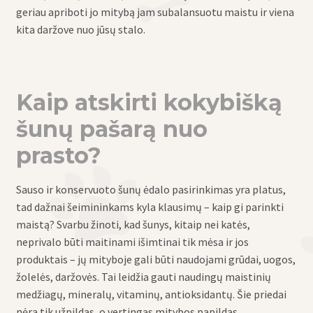
geriau apriboti jo mitybą jam subalansuotu maistu ir viena
kita daržove nuo jūsų stalo.
Kaip atskirti kokybišką
šunų pašarą nuo
prasto?
Sauso ir konservuoto šunų ėdalo pasirinkimas yra platus,
tad dažnai šeimininkams kyla klausimų – kaip gi parinkti
maistą? Svarbu žinoti, kad šunys, kitaip nei katės,
neprivalo būti maitinami išimtinai tik mėsa ir jos
produktais – jų mityboje gali būti naudojami grūdai, uogos,
žolelės, daržovės. Tai leidžia gauti naudingų maistinių
medžiagų, mineralų, vitaminų, antioksidantų. Šie priedai
nėra tik užpildas, o vertingas mitybos papildas.