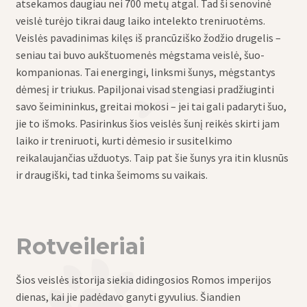
atsekamos daugiau nei 700 metų atgal. Tad ši senovinė
veislė turėjo tikrai daug laiko intelekto treniruotėms.
Veislės pavadinimas kilęs iš prancūziško žodžio drugelis –
seniau tai buvo aukštuomenės mėgstama veislė, šuo-
kompanionas. Tai energingi, linksmi šunys, mėgstantys
dėmesį ir triukus. Papiljonai visad stengiasi pradžiuginti
savo šeimininkus, greitai mokosi – jei tai gali padaryti šuo,
jie to išmoks. Pasirinkus šios veislės šunį reikės skirti jam
laiko ir treniruoti, kurti dėmesio ir susitelkimo
reikalaujančias užduotys. Taip pat šie šunys yra itin klusnūs
ir draugiški, tad tinka šeimoms su vaikais.
Rotveileriai
Šios veislės istorija siekia didingosios Romos imperijos
dienas, kai jie padėdavo ganyti gyvulius. Šiandien