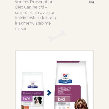
range:
šunims Prescription
product
PVM
24.20€
Diet Canine c/d –
has
through
sumažinti struvitų ar
multiple
105.50€
kalcio fosfatų kristalų
variants.
ir akmenų šlapime
The
rizikai
options
may
be
chosen
on
the
product
page