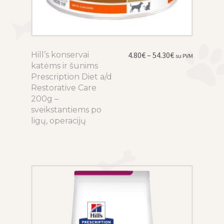
Price
Hill’s konservai
This
4.80
€
–
54.30
€
su PVM
range:
katėms ir šunims
product
4.80€
Prescription Diet a/d
has
through
Restorative Care
multiple
54.30€
200g –
variants.
sveikstantiems po
The
ligų, operacijų
options
may
be
chosen
on
the
product
page