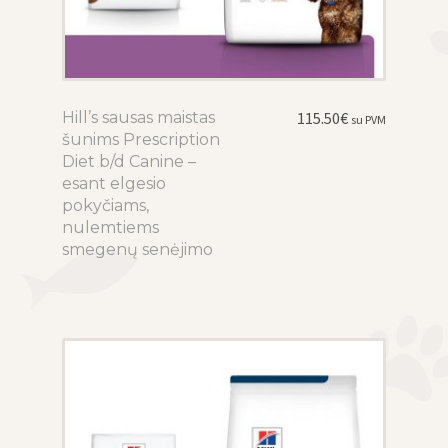
Hill’s sausas maistas
This
115.50
€
su PVM
šunims Prescription
product
Diet b/d Canine –
has
esant elgesio
multiple
pokyčiams,
variants.
nulemtiems
The
smegenų senėjimo
options
may
be
chosen
on
the
product
page