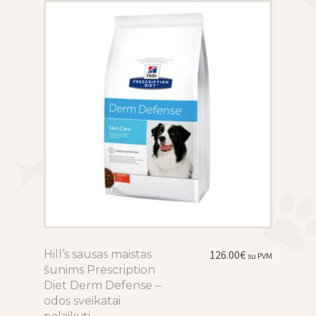
be
chosen
on
the
product
page
Hill’s sausas maistas
This
126.00
€
su PVM
šunims Prescription
product
Diet Derm Defense –
has
odos sveikatai
multiple