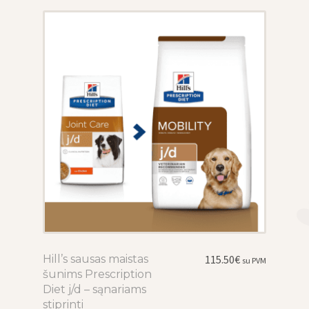
be
chosen
on
the
product
page
Hill’s sausas maistas
This
115.50
€
su PVM
šunims Prescription
product
Diet j/d – sąnariams
has
stiprinti