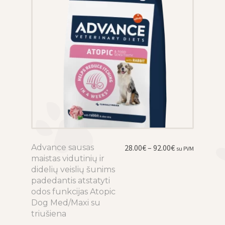
the
product
page
Price
Advance sausas
This
28.00
€
–
92.00
€
su PVM
range:
maistas vidutinių ir
product
28.00€
didelių veislių šunims
has
through
padedantis atstatyti
multiple
92.00€
odos funkcijas Atopic
variants.
Dog Med/Maxi su
The
triušiena
options