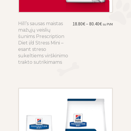
Price
Hill’s sausas maistas
This
18.80
€
–
80.40
€
su PVM
range:
mažųjų veislių
product
18.80€
šunims Prescription
has
through
Diet i/d Stress Mini –
multiple
80.40€
esant streso
variants.
sukeltiems virškinimo
The
trakto sutrikimams
options
may
be
chosen
on
the
product
page