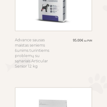
Advance sausas
This
95.00
€
su PVM
maistas seniems
product
šunims turintiems
has
problemų su
multiple
sąnariais Articular
variants.
Senior 12 kg
The
options
may
be
chosen
on
the