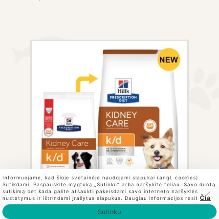
multiple
variants.
The
options
may
be
chosen
on
the
product
page
Informuojame, kad šioje svetainėje naudojami slapukai (angl. cookies).
Sutikdami, Paspauskite mygtuką „Sutinku“ arba naršykite toliau. Savo duotą
sutikimą bet kada galite atšaukti pakeisdami savo interneto naršyklės
0
Čia
nustatymus ir ištrindami įrašytus slapukus. Daugiau informacijos rasit
Ieškoti
Ieškoti:
Sutinku
Price
Hill’s sausas maistas
This
23.10
€
–
109.20
€
su