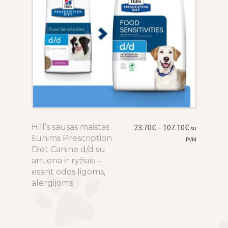
Price
Hill’s sausas maistas
This
23.70
€
–
107.10
€
su
range:
šunims Prescription
product
PVM
23.70€
Diet Canine d/d su
has
through
antiena ir ryžiais –
multiple
107.10€
esant odos ligoms,
variants.
alergijoms
The
options
may