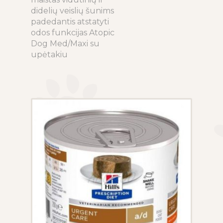
product
28.00€
didelių veislių šunims
has
through
padedantis atstatyti
multiple
92.00€
odos funkcijas Atopic
variants.
Dog Med/Maxi su
The
upėtakiu
options
may
be
chosen
on
the
product
page