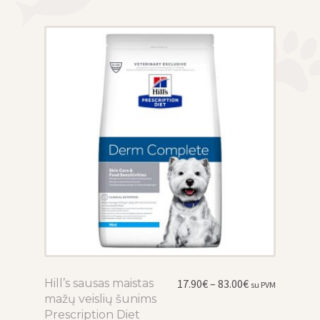
chosen
on
the
product
page
Price
Hill’s sausas maistas
This
17.90
€
–
83.00
€
su PVM
range:
mažų veislių šunims
product
17.90€
Prescription Diet
has