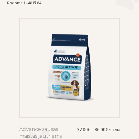
Rodoma 1–48 iš 64
eisti
u
Price
Advance sausas
This
32.00
€
–
86.00
€
su PVM
eisti
range:
maistas jautriems
product