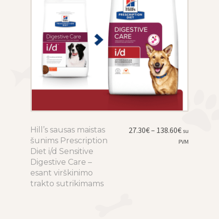
page
Price
Hill’s sausas maistas
This
27.30
€
–
138.60
€
su
range:
šunims Prescription
product
PVM
27.30€
Diet i/d Sensitive
has
through
Digestive Care –
multiple
138.60€
esant virškinimo
variants.
trakto sutrikimams
The
options
may