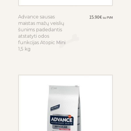
Advance sausas
This
15.90
€
su PVM
maistas mažų veislių
product
šunims padedantis
has
atstatyti odos
multiple
funkcijas Atopic Mini
variants.
1,5 kg
The
options
may
be
chosen
on
the
product
page