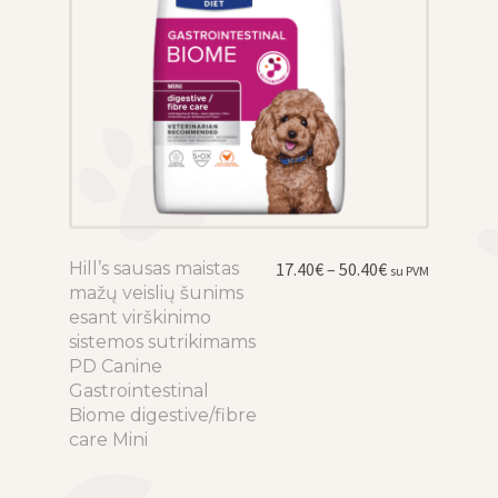
Price
Hill’s sausas maistas
This
17.40
€
–
50.40
€
su PVM
range:
mažų veislių šunims
product
17.40€
esant virškinimo
has
through
sistemos sutrikimams
multiple
50.40€
PD Canine
variants.
Gastrointestinal
The
Biome digestive/fibre
options
care Mini
may
be