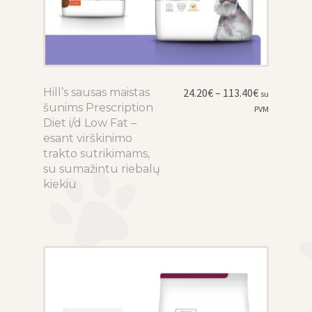
Price
Hill’s sausas maistas
This
24.20
€
–
113.40
€
su
range:
šunims Prescription
product
PVM
24.20€
Diet i/d Low Fat –
has
through
esant virškinimo
multiple
113.40€
trakto sutrikimams,
variants.
su sumažintu riebalų
The
kiekiu
options
may
be
chosen
on
the
product