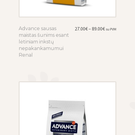
Price
Advance sausas
This
27.00
€
–
89.00
€
su PVM
range:
maistas šunims esant
product
27.00€
lėtiniam inkstų
has
through
nepakankamumui
multiple
89.00€
Renal
variants.
The
options
may
be
chosen
on
the
product
page