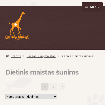
.
Meniu
Pereiti
Pereiti
prie
prie
meniu
turinio
Pradžia
Sausas šunų maistas
Dietinis maistas šunims
eisti
u
Dietinis maistas šunims
1
2