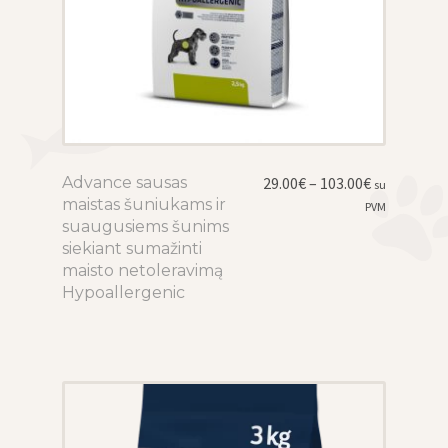
Price
Advance sausas
This
29.00
€
–
103.00
€
su
range:
maistas šuniukams ir
product
PVM
29.00€
suaugusiems šunims
has
through
siekiant sumažinti
multiple
103.00€
maisto netoleravimą
variants.
Hypoallergenic
The
options
may
be
chosen
on