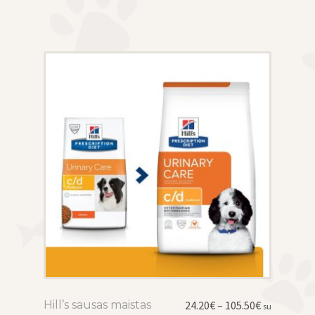
options
may
be
chosen
on
the
product
page
Price
Hill’s sausas maistas
This
24.20
€
–
105.50
€
su