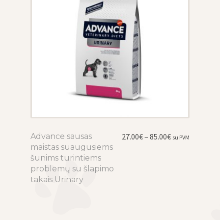
product
page
Price
Advance sausas
This
27.00
€
–
85.00
€
su PVM
range:
maistas suaugusiems
product
27.00€
šunims turintiems
has
through
problemų su šlapimo
multiple
85.00€
takais Urinary
variants.
The
options