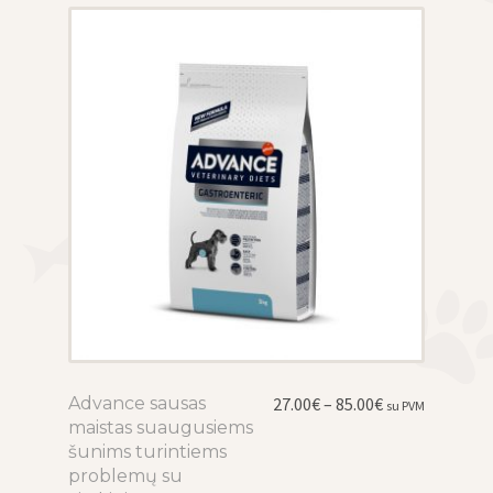
may
be
chosen
on
the
product
page
Price
Advance sausas
This
27.00
€
–
85.00
€
su PVM
range:
maistas suaugusiems
product
27.00€
šunims turintiems
has
through
problemų su
multiple