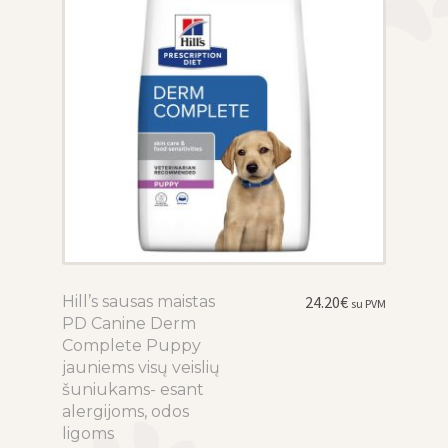
on
the
product
page
Hill’s sausas maistas
This
24.20
€
su PVM
PD Canine Derm
product
Complete Puppy
has
jauniems visų veislių
multiple
šuniukams- esant
variants.
alergijoms, odos
The
ligoms