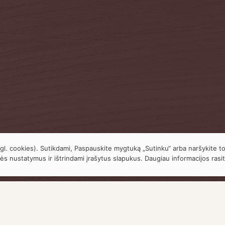
gl. cookies). Sutikdami, Paspauskite mygtuką „Sutinku“ arba naršykite to
ės nustatymus ir ištrindami įrašytus slapukus. Daugiau informacijos rasi