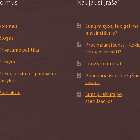
ie mus
Naujausi įrašai
Apie mus
Šunų mityba, kuo galima
maitinti šunis?
Blogas
Protingiausi šunys – koki
Privatumo politika
veislę pasirinkti?
Paskyra
Jorkšyro terjerai
Prekių pirkimo – pardavimo
Populiariausios mažų šu
taisyklės
veislės
Kontaktai
Šuns priežiūra po
sterilizacijos