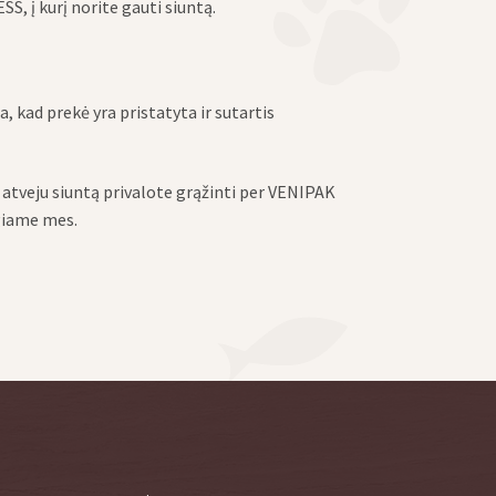
 į kurį norite gauti siuntą.
kad prekė yra pristatyta ir sutartis
 atveju siuntą privalote grąžinti per VENIPAK
giame mes.