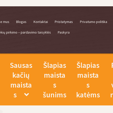
ie mus
Blogas
Kontaktai
Pristatymas
Privatumo politika
ekių pirkimo – pardavimo taisyklės
Paskyra
Sausas
Šlapias
Šlapias
kačių
maista
maista
maista
s
s
s
šunims
katėms