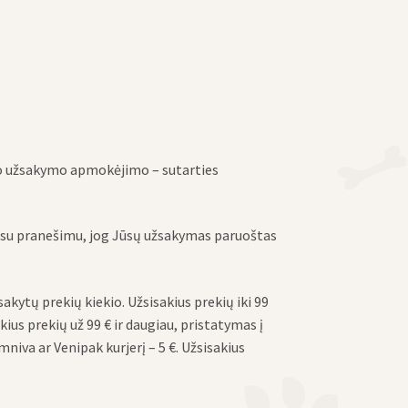
uo užsakymo apmokėjimo – sutarties
ko su pranešimu, jog Jūsų užsakymas paruoštas
kytų prekių kiekio. Užsisakius prekių iki 99
us prekių už 99 € ir daugiau, pristatymas į
iva ar Venipak kurjerį – 5 €. Užsisakius