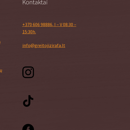
Kontaktai
+370 606 98886, I – V 08:30 –
15:30h.
ą
info@greitojizirafa.lt
nų