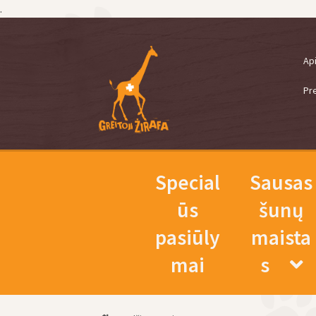
.
Pereiti
Pereiti
Ap
prie
prie
meniu
turinio
Pr
Special
Sausas
ūs
šunų
pasiūly
maista
mai
s