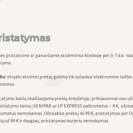
ristatymas
es pristatome ar paruošiame atsiėmimui klinikoje per 3-7 d.d. n
arymo.
bu:
a
tvykti atsiimti prekių galima tik sulaukus elektroninio laiš
ėmimui.
tatymo kaina skaičiuojama prekių krepšelyje, priklausomai nuo užsa
ristatymo kaina į VENIPAK ar LP EXPRESS paštomatus – 4 €, užsisaki
omatus nemokamas. Užsisakius prekių iki 99 €, pristatymas per Omn
ių už 99 € ir daugiau, pristatymas kurjeriu nemokamas.