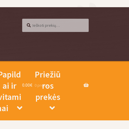
Ieškoti
Ieškoti:
Papild
Priežiū
ai ir
ros
0.00
€
0 prekių
vitami
prekės
nai