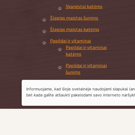
Skanėstai katėms
Šlapias maistas šunims
Šlapias maistas katėms
Papildai ir vitaminai
Papildai ir vitaminai
katėms
Papildai ir vitaminai
šunims
Priežiūros prekės
Informuojame, kad šioje svetainėje naudojami slapukai (an
Šampūnai šunims
bet kada galite atšaukti pakeisdami savo interneto naršykl
Šampūnai katėms