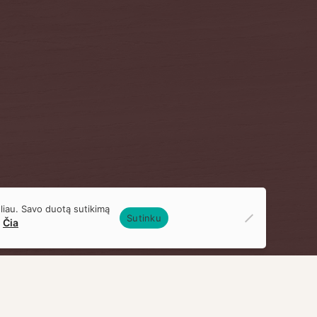
liau. Savo duotą sutikimą
Sutinku
Čia
t