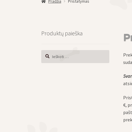
Pradžia
Pristatymas
Produktų paieška
P
Ieškoti:
Prek
sud
Svar
atsi
Pris
€, p
pašt
prek