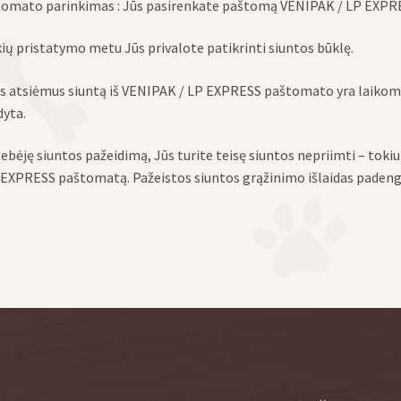
omato parinkimas : Jūs pasirenkate paštomą VENIPAK / LP EXPRESS,
ių pristatymo metu Jūs privalote patikrinti siuntos būklę.
 atsiėmus siuntą iš VENIPAK / LP EXPRESS paštomato yra laikoma, 
dyta.
ebėję siuntos pažeidimą, Jūs turite teisę siuntos nepriimti – tokiu
 EXPRESS paštomatą. Pažeistos siuntos grąžinimo išlaidas paden