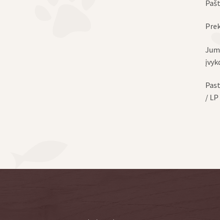
Pašt
Prek
Jums
įvyk
Past
/ LP