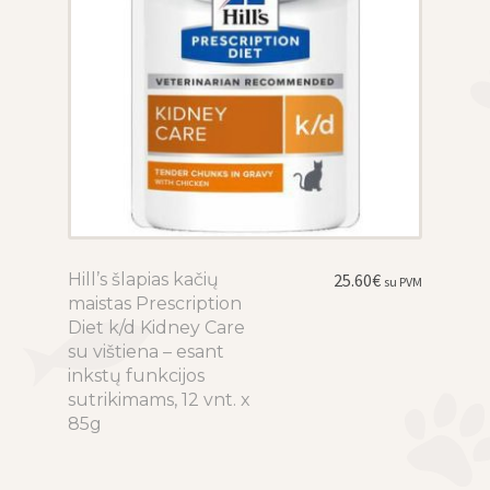
page
Hill’s šlapias kačių
This
25.60
€
su PVM
maistas Prescription
product
Diet k/d Kidney Care
has
su vištiena – esant
multiple
inkstų funkcijos
variants.
sutrikimams, 12 vnt. x
The
85g
options
may