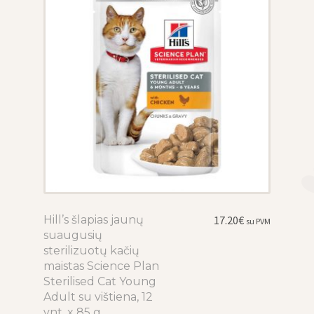
the
product
page
Hill’s šlapias jaunų
This
17.20
€
su PVM
suaugusių
product
sterilizuotų kačių
has
maistas Science Plan
multiple
Sterilised Cat Young
variants.
Adult su vištiena, 12
The
vnt. x 85 g