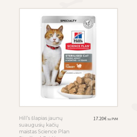
options
may
be
chosen
on
the
product
page
Hill’s šlapias jaunų
This
17.20
€
su PVM
suaugusių kačių
product
maistas Science Plan
has