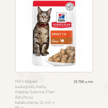
be
chosen
on
the
product
page
Hill’s šlapias
This
19.70
€
su PVM
suaugusių kačių
product
maistas Science Plan
has
Adults su
multiple
kalakutiena, 12 vnt. x
variants.
85 g