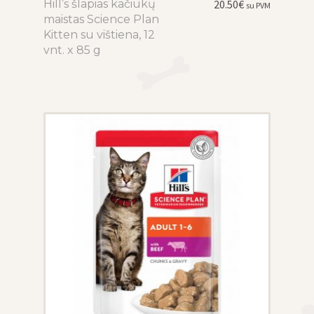
Hill’s šlapias kačiukų
This
20.50
€
su PVM
maistas Science Plan
product
Kitten su vištiena, 12
has
vnt. x 85 g
multiple
variants.
The
options
may
be
chosen
on
the
product
page