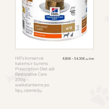
Price
Hill’s konservai
This
4.80
€
–
54.30
€
su PVM
range:
katėms ir šunims
product
4.80€
Prescription Diet a/d
has
through
Restorative Care
multiple
54.30€
200g –
variants.
sveikstantiems po
The
ligų, operacijų
options
may
be