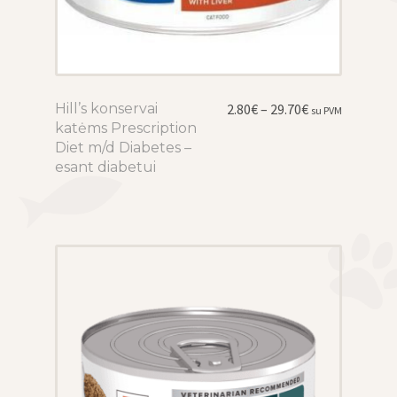
Price
Hill’s konservai
This
2.80
€
–
29.70
€
su PVM
range:
katėms Prescription
product
2.80€
Diet m/d Diabetes –
has
through
esant diabetui
multiple
29.70€
variants.
The
options
may
be
chosen
on
the
product
page