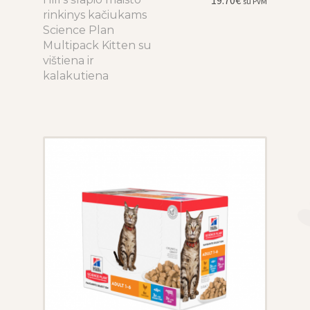
su PVM
rinkinys kačiukams
product
Science Plan
has
Multipack Kitten su
multiple
vištiena ir
variants.
kalakutiena
The
options
may
be
chosen
on
the
product
page