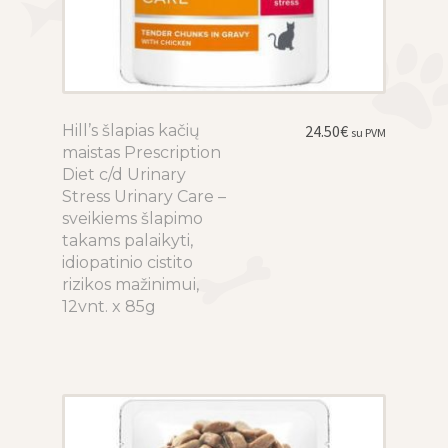
Hill’s šlapias kačių
This
24.50
€
su PVM
maistas Prescription
product
Diet c/d Urinary
has
Stress Urinary Care –
multiple
sveikiems šlapimo
variants.
takams palaikyti,
The
idiopatinio cistito
options
rizikos mažinimui,
may
12vnt. x 85g
be
chosen
on
the
product