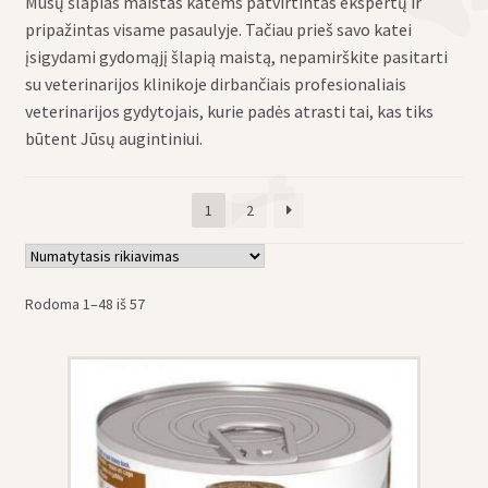
Mūsų šlapias maistas katėms patvirtintas ekspertų ir
eisti
pripažintas visame pasaulyje. Tačiau prieš savo katei
u
įsigydami gydomąjį šlapią maistą, nepamirškite pasitarti
eisti
su veterinarijos klinikoje dirbančiais profesionaliais
u
veterinarijos gydytojais, kurie padės atrasti tai, kas tiks
būtent Jūsų augintiniui.
1
2
Rodoma 1–48 iš 57