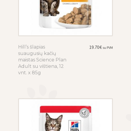
Hill’s šlapias
This
19.70
€
su PVM
suaugusių kačių
product
maistas Science Plan
has
Adult su vištiena, 12
multiple
vnt. x 85g
variants.
The
options
may
be
chosen
on
the