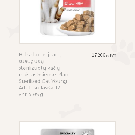
Hill’s šlapias jaunų
This
17.20
€
su PVM
suaugusių
product
sterilizuotų kačių
has
maistas Science Plan
multiple
Sterilised Cat Young
variants.
Adult su lašiša, 12
The
vnt. x 85 g
options
may
be
chosen
on