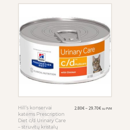
chosen
on
the
product
page
Price
Hill’s konservai
This
2.80
€
–
29.70
€
su PVM
range:
katėms Prescription
product
2.80€
Diet c/d Urinary Care
has
through
– struvitų kristalų
multiple