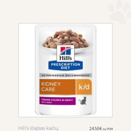
options
may
be
chosen
on
the
product
page
Hill’s šlapias kačių
This
24.50
€
su PVM