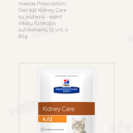
maistas Prescription
product
Diet k/d Kidney Care
has
su jautiena – esant
multiple
inkstų funkcijos
variants.
sutrikimams, 12 vnt. x
The
85g
options
may
be
chosen
on
the
product
page