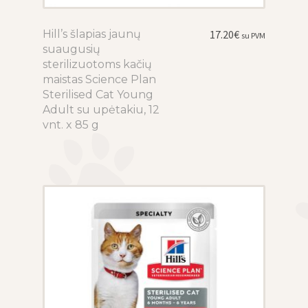
Hill’s šlapias jaunų
This
17.20
€
su PVM
suaugusių
product
sterilizuotoms kačių
has
maistas Science Plan
multiple
Sterilised Cat Young
variants.
Adult su upėtakiu, 12
The
vnt. x 85 g
options
may
be
chosen
on
the
product
page