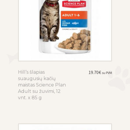
product
page
Hill’s šlapias
This
19.70
€
su PVM
suaugusių kačių
product
maistas Science Plan
has
Adult su žuvimi, 12
multiple
vnt. x 85 g
variants.
The
options
may