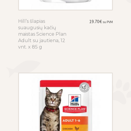
Hill’s šlapias
This
19.70
€
su PVM
suaugusių kačių
product
maistas Science Plan
has
Adult su jautiena, 12
multiple
vnt. x 85 g
variants.
The
options
may
be
chosen
on
the
product
page