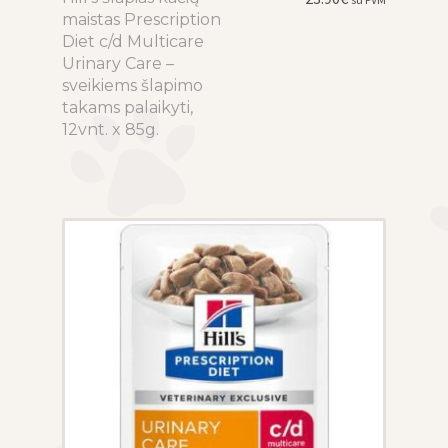
maistas Prescription
product
Diet c/d Multicare
has
Urinary Care –
multiple
sveikiems šlapimo
variants.
takams palaikyti,
The
12vnt. x 85g.
options
may
be
chosen
on
the
product
page