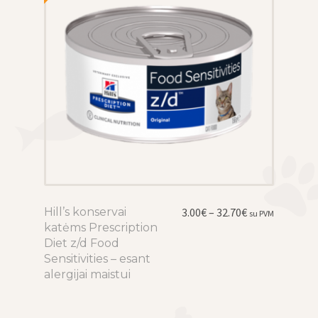
the
product
page
Price
Hill’s konservai
This
3.00
€
–
32.70
€
su PVM
range:
katėms Prescription
product
3.00€
Diet z/d Food
has
through
Sensitivities – esant
multiple
32.70€
alergijai maistui
variants.
The