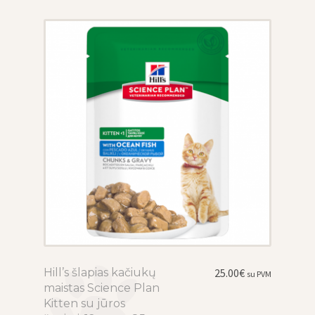
be
chosen
on
the
product
page
Hill’s šlapias kačiukų
This
25.00
€
su PVM
maistas Science Plan
product
Kitten su jūros
has