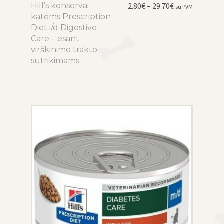
Price
Hill’s konservai
This
2.80
€
–
29.70
€
su PVM
range:
katėms Prescription
product
2.80€
Diet i/d Digestive
has
through
Care – esant
multiple
29.70€
virškinimo trakto
variants.
sutrikimams
The
options
may
be
chosen
on
the
product
page