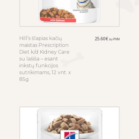
Hill’s šlapias kačių
This
25.60
€
su PVM
maistas Prescription
product
Diet k/d Kidney Care
has
su lašiša – esant
multiple
inkstų funkcijos
variants.
sutrikimams, 12 vnt. x
The
85g
options
may
be
chosen
on
the
product