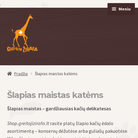
.
Meniu
Pereiti
Pereiti
prie
prie
meniu
turinio
Pradžia
Šlapias maistas katėms
eisti
u
eisti
Šlapias maistas katėms
u
Šlapias maistas
– gardžiausias
kačių
delikatesas
Shop.greitojizirafa.lt
rasite platų šlapio kačių ėdalo
asortimentą – konservų dėžutėse arba guliašų pakuotėse.