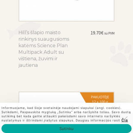
Hill’s šlapio maisto
This
19.70
€
su PVM
rinkinys suaugusioms
product
katėms Science Plan
has
Multipack Adult su
multiple
vištiena, žuvimi ir
variants.
jautiena
The
options
may
be
chosen
on
Informuojame, kad šioje svetainėje naudojami slapukai (angl. cookies).
Sutikdami, Paspauskite mygtuką „Sutinku“ arba naršykite toliau. Savo duotą
the
sutikimą bet kada galite atšaukti pakeisdami savo interneto naršyklės
0
Čia
nustatymus ir ištrindami įrašytus slapukus. Daugiau informacijos rasit
product
Ieškoti
Ieškoti:
Sutinku
page