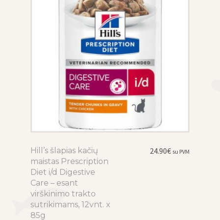
page
Hill’s šlapias kačių
This
24.90
€
su PVM
maistas Prescription
product
Diet i/d Digestive
has
Care – esant
multiple
virškinimo trakto
variants.
sutrikimams, 12vnt. x
The
85g