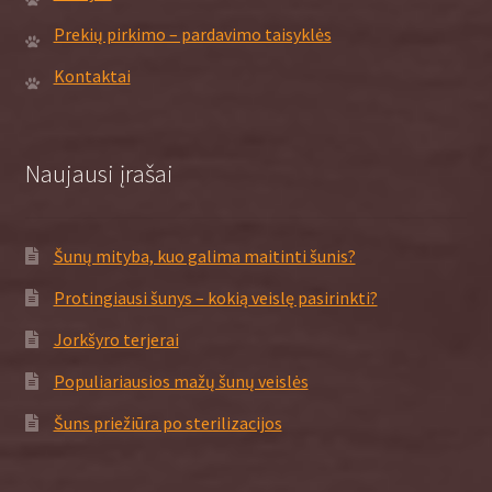
Prekių pirkimo – pardavimo taisyklės
Kontaktai
Naujausi įrašai
Šunų mityba, kuo galima maitinti šunis?
Protingiausi šunys – kokią veislę pasirinkti?
Jorkšyro terjerai
Populiariausios mažų šunų veislės
Šuns priežiūra po sterilizacijos