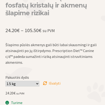
fosfatų kristalų ir akmenų
šlapime rizikai
Price
24.20
€
–
105.50
€
su PVM
range:
Šlapimo pūslės akmenys gali būti labai skausmingi ir gali
24.20€
atsinaujinti po jų ištirpdymo. Prescription Diet™ Canine
through
c/d™ padeda sumažinti riziką atsinaujinti struvitiniams
akmenims.
105.50€
Pakuotės dydis
Išvalyti
24.20
€
su PVM
Turime