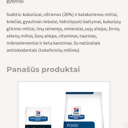
gydytoju.
Sudėtis: kukurūzai, vištienos (26%) ir kalakutienos miltai,
kviečiai, gyvuliniai riebalai, hidrolizuoti baltymai, kukurūzų
glitimo miltai, linų sėmenys, mineralai, sojų aliejus, žirnių
sėlenų miltai, žuvų aliejus, vitaminai, taurinas,
mikroelementai ir beta karotinas. Su natūraliais
antioksidantais (tokoferolių mišiniu).
Panašūs produktai