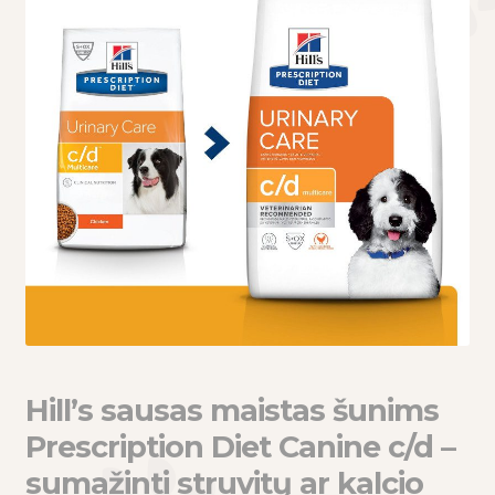
eisti
u
eisti
u
Hill’s sausas maistas šunims
Prescription Diet Canine c/d –
sumažinti struvitų ar kalcio