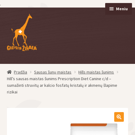
.
Meniu
Pereiti
Pereiti
prie
prie
meniu
turinio
Pradžia
Sausas šunų maistas
Hills maistas šunims
eisti
Hill’s sausas maistas šunims Prescription Diet Canine c/d –
u
sumažinti struvitų ar kalcio fosfatų kristalų ir akmenų šlapime
eisti
rizikai
u