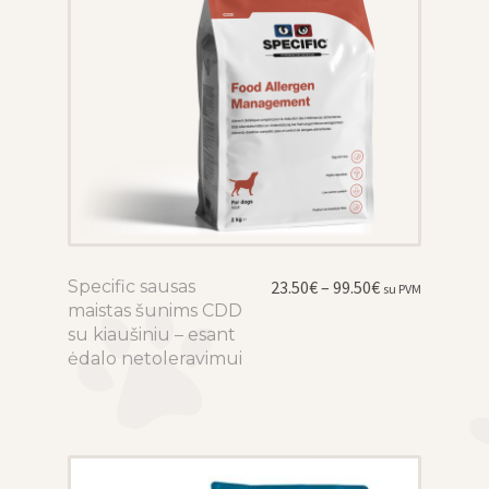
the
product
page
Price
Specific sausas
This
23.50
€
–
99.50
€
su PVM
range:
maistas šunims CDD
product
23.50€
su kiaušiniu – esant
has
through
ėdalo netoleravimui
multiple
99.50€
variants.
The
options
may