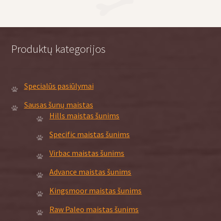
The
options
may
be
Produktų kategorijos
chosen
on
the
Specialūs pasiūlymai
product
page
Sausas šunų maistas
Hills maistas šunims
Specific maistas šunims
Virbac maistas šunims
Advance maistas šunims
Kingsmoor maistas šunims
Raw Paleo maistas šunims