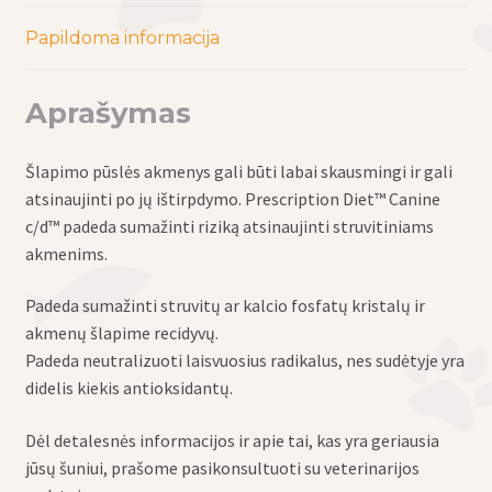
kristalų
ir
Papildoma informacija
akmenų
šlapime
Aprašymas
rizikai
Šlapimo pūslės akmenys gali būti labai skausmingi ir gali
atsinaujinti po jų ištirpdymo. Prescription Diet™ Canine
c/d™ padeda sumažinti riziką atsinaujinti struvitiniams
akmenims.
Padeda sumažinti struvitų ar kalcio fosfatų kristalų ir
akmenų šlapime recidyvų.
Padeda neutralizuoti laisvuosius radikalus, nes sudėtyje yra
didelis kiekis antioksidantų.
Dėl detalesnės informacijos ir apie tai, kas yra geriausia
jūsų šuniui, prašome pasikonsultuoti su veterinarijos