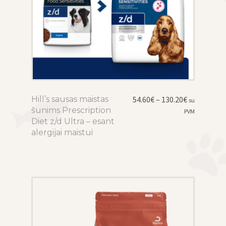
Price
Hill’s sausas maistas
This
54.60
€
–
130.20
€
su
range:
šunims Prescription
product
PVM
54.60€
Diet z/d Ultra – esant
has
through
alergijai maistui
multiple
130.20€
variants.
The
options
may
be
chosen
on