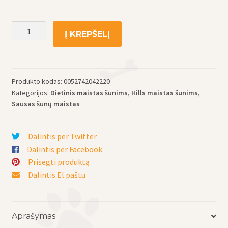
produkto
Į KREPŠELĮ
kiekis:
Hill's
sausas
maistas
Produkto kodas:
0052742042220
šunims
Kategorijos:
Dietinis maistas šunims
,
Hills maistas šunims
,
Prescription
Sausas šunų maistas
Diet
Canine
Dalintis per Twitter
c/d
Dalintis per Facebook
-
Prisegti produktą
sumažinti
Dalintis El.paštu
struvitų
ar
kalcio
Aprašymas
fosfatų