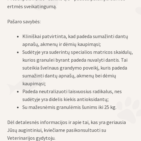
ertmės sveikatingumą.
Pašaro savybės:
Kliniškai patvirtinta, kad padeda sumažinti dantų
apnašų, akmenų ir dėmių kaupimąsi;
Sudėtyje yra suderintų specialios matricos skaidulų,
kurios granulei byrant padeda nuvalyti dantis. Tai
suteikia švelnaus grandymo poveikį, kuris padeda
sumažinti dantų apnašų, akmenų bei dėmių
kaupimąsi;
Padeda neutralizuoti laisvuosius radikalus, nes
sudėtyje yra didelis kiekis antioksidantų;
Su mažesnėmis granulėmis šunims iki 25 kg.
Dėl detalesnės informacijos ir apie tai, kas yra geriausia
Jūsų augintiniui, kviečiame pasikonsultuoti su
Veterinarijos gydytoju.