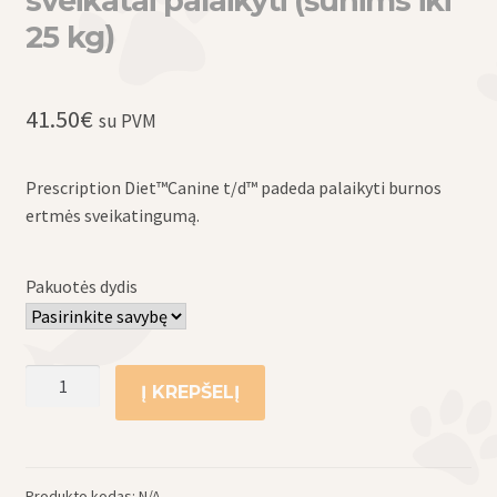
sveikatai palaikyti (šunims iki
25 kg)
41.50
€
su PVM
Prescription Diet™Canine t/d™ padeda palaikyti burnos
ertmės sveikatingumą.
Pakuotės dydis
produkto
Į KREPŠELĮ
kiekis:
Hill's
sausas
maistas
Produkto kodas:
N/A