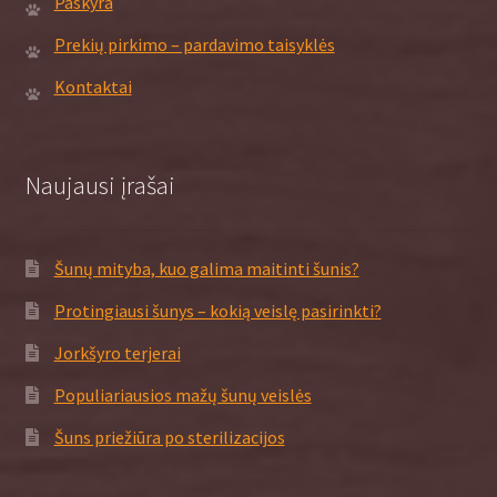
Paskyra
Prekių pirkimo – pardavimo taisyklės
Kontaktai
Naujausi įrašai
Šunų mityba, kuo galima maitinti šunis?
Protingiausi šunys – kokią veislę pasirinkti?
Jorkšyro terjerai
Populiariausios mažų šunų veislės
Šuns priežiūra po sterilizacijos