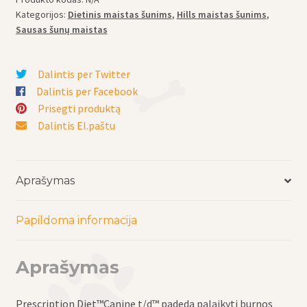
šunims
Kategorijos:
Dietinis maistas šunims
,
Hills maistas šunims
,
Prescription
Sausas šunų maistas
Diet
t/d
Dalintis per Twitter
Mini
Dalintis per Facebook
Dental
Prisegti produktą
Care
Dalintis El.paštu
-
burnos
sveikatai
Aprašymas
palaikyti
(šunims
iki
Papildoma informacija
25
kg)
Aprašymas
Prescription Diet™Canine t/d™ padeda palaikyti burnos