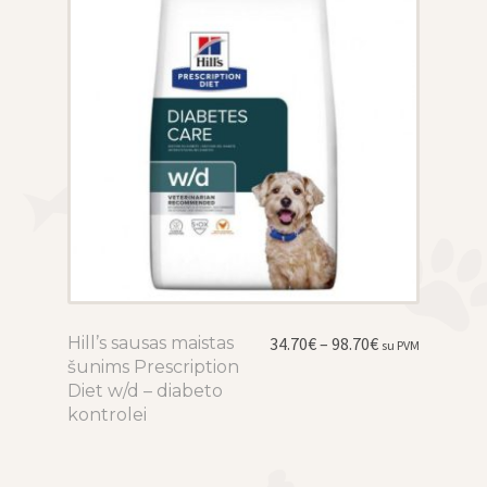
be
chosen
on
the
product
page
Price
Hill’s sausas maistas
This
34.70
€
–
98.70
€
su PVM
range:
šunims Prescription
product
34.70€
Diet w/d – diabeto
has
through
kontrolei
multiple
98.70€
variants.
The