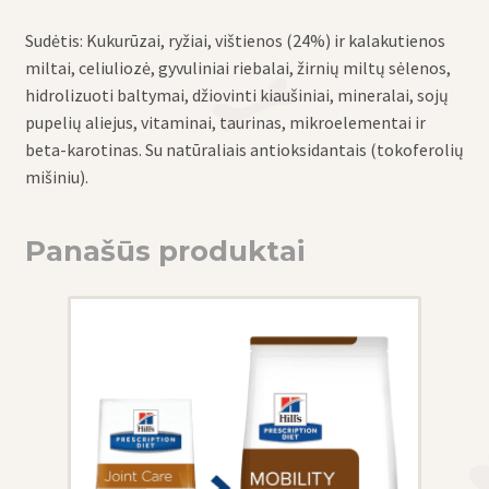
Sudėtis: Kukurūzai, ryžiai, vištienos (24%) ir kalakutienos
miltai, celiuliozė, gyvuliniai riebalai, žirnių miltų sėlenos,
hidrolizuoti baltymai, džiovinti kiaušiniai, mineralai, sojų
pupelių aliejus, vitaminai, taurinas, mikroelementai ir
beta-karotinas. Su natūraliais antioksidantais (tokoferolių
mišiniu).
Panašūs produktai