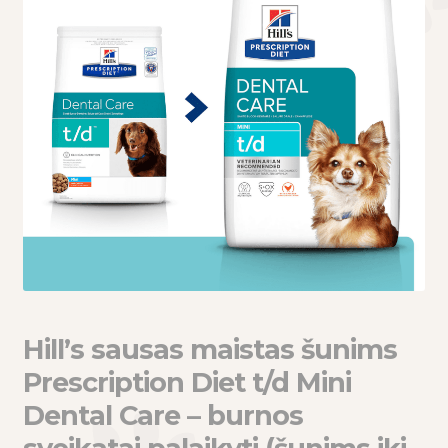
eisti
u
eisti
u
Hill’s sausas maistas šunims
Prescription Diet t/d Mini
Dental Care – burnos