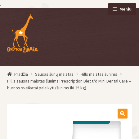
.
Meniu
Pereiti
Pereiti
prie
prie
meniu
turinio
Pradžia
Sausas šunų maistas
Hills maistas šunims
eisti
Hill’s sausas maistas šunims Prescription Diet t/d Mini Dental Care –
u
burnos sveikatai palaikyti (šunims iki 25 kg)
eisti
u