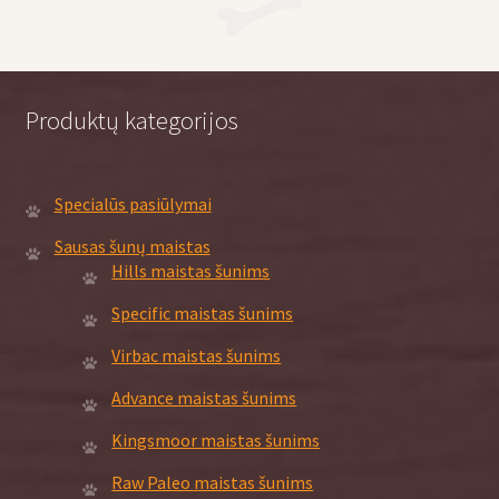
options
may
be
chosen
Produktų kategorijos
on
the
product
Specialūs pasiūlymai
page
Sausas šunų maistas
Hills maistas šunims
Specific maistas šunims
Virbac maistas šunims
Advance maistas šunims
Kingsmoor maistas šunims
Raw Paleo maistas šunims