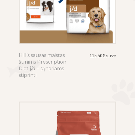
Hill’s sausas maistas
This
115.50
€
su PVM
šunims Prescription
product
Diet j/d – sąnariams
has
stiprinti
multiple
variants.
The
options
may
be
chosen
on