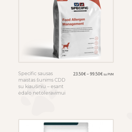
the
product
page
Price
Specific sausas
This
23.50
€
–
99.50
€
su PVM
range:
maistas šunims CDD
product
23.50€
su kiaušiniu – esant
has
through
ėdalo netoleravimui
multiple
99.50€
variants.
The
options
may