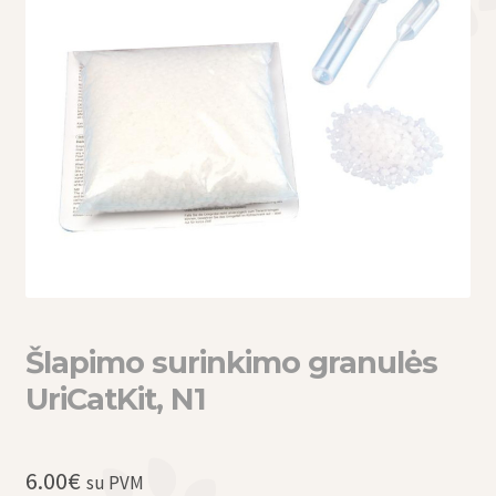
eisti
u
eisti
u
Šlapimo surinkimo granulės
UriCatKit, N1
6.00
€
su PVM