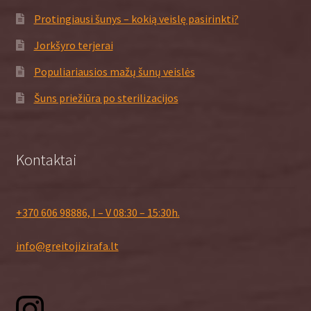
Protingiausi šunys – kokią veislę pasirinkti?
Jorkšyro terjerai
Populiariausios mažų šunų veislės
Šuns priežiūra po sterilizacijos
Kontaktai
+370 606 98886, I – V 08:30 – 15:30h.
info@greitojizirafa.lt