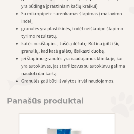
yra būdinga įprastiniam kačių kraikui)
Su mikropipete surenkamas šlapimas į matavimo
indelį.
granulės yra plastikinės, todėl neiškraipo šlapimo
tyrimo rezultatų.
katės nesišlapins į tuščią dėžutę. Būtina įpilti šių
granulių, kad katė galėtų išsikasti duobę.
jei šlapimo granulės yra naudojamos klinikoje, kur
yra autoklavas, jas sterilizavus su autoklavu galima
naudoti dar kartą.
Granulės gali būti išvalytos ir vėl naudojamos.
Panašūs produktai