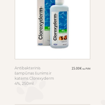
Antibakterinis
This
15.00
€
su PVM
šampūnas šunims ir
product
katėms Clorexyderm
has
4%, 250ml
multiple
variants.
The
options