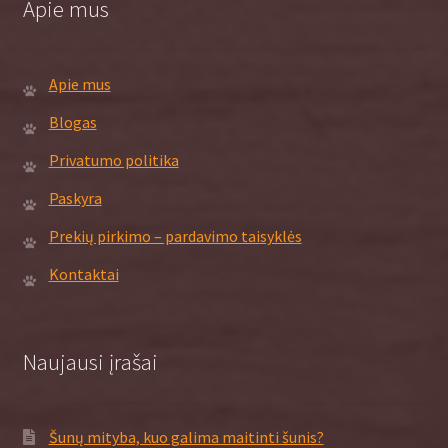
Apie mus
Apie mus
Blogas
Privatumo politika
Paskyra
Prekių pirkimo – pardavimo taisyklės
Kontaktai
Naujausi įrašai
Šunų mityba, kuo galima maitinti šunis?