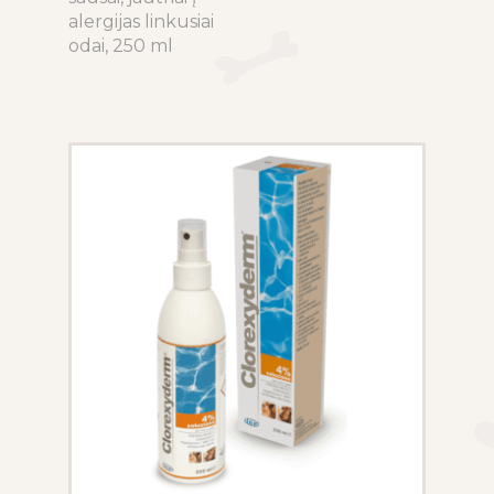
variants.
alergijas linkusiai
The
odai, 250 ml
options
may
be
chosen
on
the
product
page