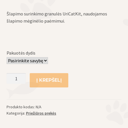
Šlapimo surinkimo granulės UriCatKit, naudojamos
šlapimo mėginėlio paėmimui.
Pakuotės dydis
produkto
Į KREPŠELĮ
kiekis:
Šlapimo
surinkimo
granulės
Produkto kodas:
N/A
UriCatKit,
Kategorija:
Priežiūros prekės
N1