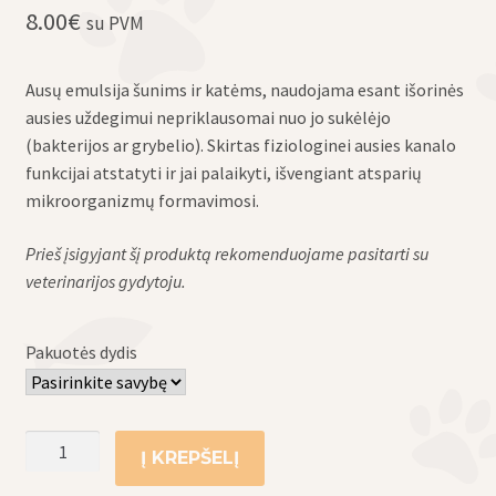
8.00
€
su PVM
Ausų emulsija šunims ir katėms, naudojama esant išorinės
ausies uždegimui nepriklausomai nuo jo sukėlėjo
(bakterijos ar grybelio). Skirtas fiziologinei ausies kanalo
funkcijai atstatyti ir jai palaikyti, išvengiant atsparių
mikroorganizmų formavimosi.
Prieš įsigyjant šį produktą rekomenduojame pasitarti su
veterinarijos gydytoju.
Pakuotės dydis
produkto
Į KREPŠELĮ
kiekis: