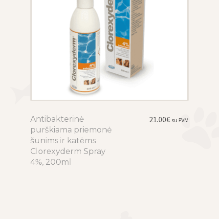
product
page
Antibakterinė
This
21.00
€
su PVM
purškiama priemonė
product
šunims ir katėms
has
Clorexyderm Spray
multiple
4%, 200ml
variants.
The
options
may
be