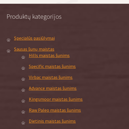
chosen
on
Produktų kategorijos
the
product
page
Specialūs pasiūlymai
Sausas šunų maistas
Hills maistas šunims
Specific maistas šunims
Virbac maistas šunims
Advance maistas šunims
Kingsmoor maistas šunims
Raw Paleo maistas šunims
Dietinis maistas šunims