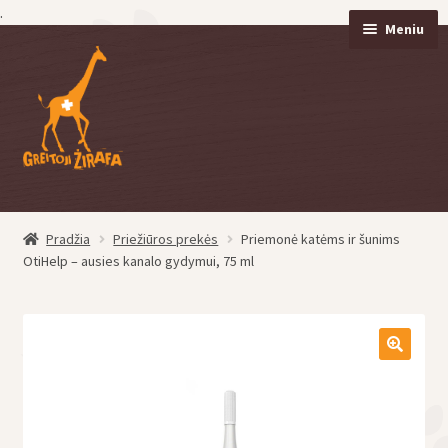
.
Meniu
Pereiti
Pereiti
prie
prie
meniu
turinio
Pradžia
Priežiūros prekės
Priemonė katėms ir šunims
eisti
OtiHelp – ausies kanalo gydymui, 75 ml
u
eisti
u