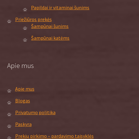
Papildai ir vitaminai šunims
Priežiūros prekės
Šampūnai šunims
Šampūnai katėms
Apie mus
Apie mus
Blogas
Privatumo politika
Paskyra
Prekių pirkimo – pardavimo taisyklės