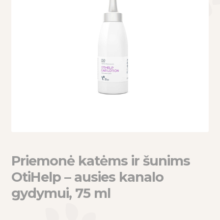
eisti
u
eisti
u
Priemonė katėms ir šunims
OtiHelp – ausies kanalo
gydymui, 75 ml