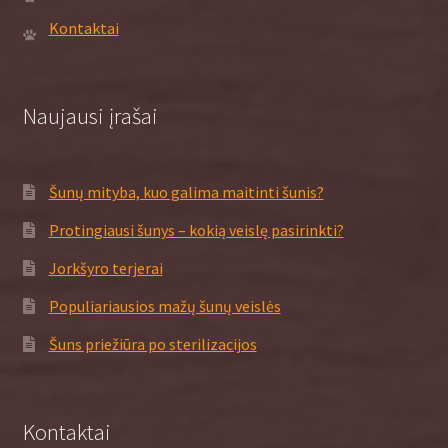
Kontaktai
Naujausi įrašai
Šunų mityba, kuo galima maitinti šunis?
Protingiausi šunys – kokią veislę pasirinkti?
Jorkšyro terjerai
Populiariausios mažų šunų veislės
Šuns priežiūra po sterilizacijos
Kontaktai