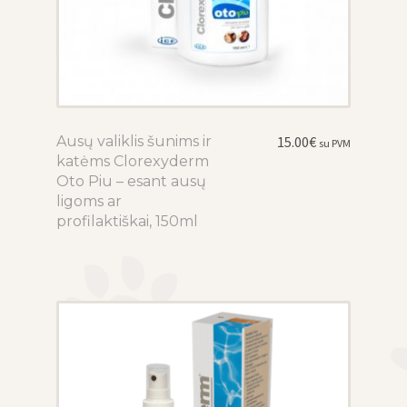
Ausų valiklis šunims ir
This
15.00
€
su PVM
katėms Clorexyderm
product
Oto Piu – esant ausų
has
ligoms ar
multiple
profilaktiškai, 150ml
variants.
The
options
may
be
chosen
on
the