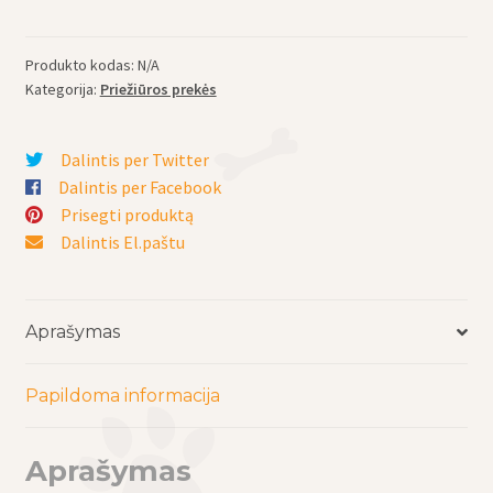
Priemonė
katėms
ir
Produkto kodas:
N/A
šunims
Kategorija:
Priežiūros prekės
OtiHelp
-
Dalintis per Twitter
ausies
Dalintis per Facebook
kanalo
Prisegti produktą
gydymui,
Dalintis El.paštu
75
ml
Aprašymas
Papildoma informacija
Aprašymas