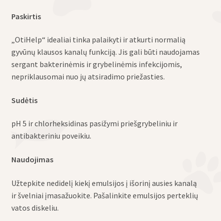
Paskirtis
„OtiHelp“ idealiai tinka palaikyti ir atkurti normalią
gyvūnų klausos kanalų funkciją. Jis gali būti naudojamas
sergant bakterinėmis ir grybelinėmis infekcijomis,
nepriklausomai nuo jų atsiradimo priežasties.
Sudėtis
pH 5 ir chlorheksidinas pasižymi priešgrybeliniu ir
antibakteriniu poveikiu.
Naudojimas
Užtepkite nedidelį kiekį emulsijos į išorinį ausies kanalą
ir švelniai įmasažuokite. Pašalinkite emulsijos perteklių
vatos diskeliu.