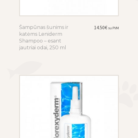
Šampūnas šunims ir
This
14.50
€
su PVM
katėms Leniderm
product
Shampoo – esant
has
jautriai odai, 250 ml
multiple
variants.
The
options
may
be
chosen
on
the
product
page