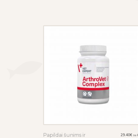
29.40
€
Papildai šunims ir
This
su 