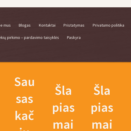
ie mus
Blogas
Kontaktai
Pristatymas
Privatumo politika
ekių pirkimo – pardavimo taisyklės
Paskyra
Sau
Šla
Šla
sas
pias
pias
kač
mai
mai