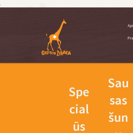
.
Pereiti
Pereiti
Ap
prie
prie
meniu
turinio
Pr
Sau
Spe
sas
cial
šun
ūs