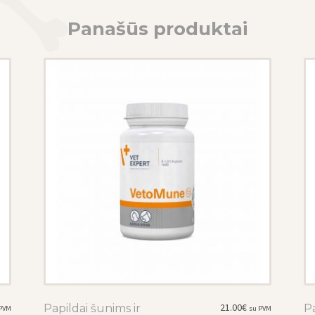
Panašūs produktai
21.00
€
Papildai šunims ir
This
Pa
PVM
su PVM