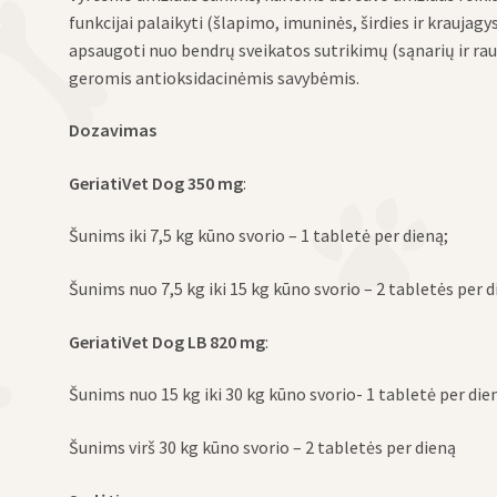
funkcijai palaikyti (šlapimo, imuninės, širdies ir kraujag
apsaugoti nuo bendrų sveikatos sutrikimų (sąnarių ir r
geromis antioksidacinėmis savybėmis.
Dozavimas
GeriatiVet
Dog 350 mg
:
Šunims
iki
7,5
kg kūno svorio –
1 tabletė
per dieną;
Šunims nuo
7,5 kg
iki
15
kg kūno svorio –
2 tabletės
per
d
GeriatiVet Dog LB 820 mg
:
Šunims
nuo 15 kg iki
30
kg kūno svorio-
1
tabletė per
die
Šunims
virš
30
kg
kūno svorio –
2 tabletės per dieną