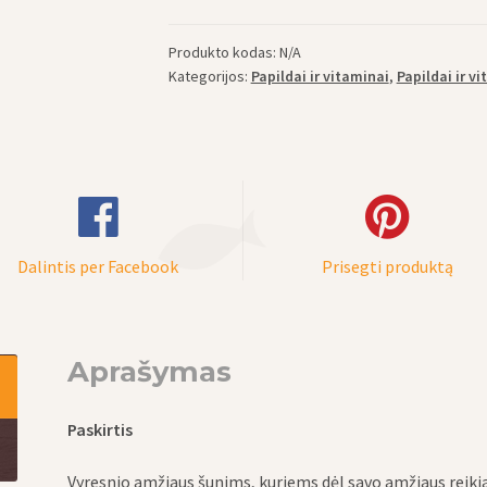
vyresnio
amžiaus
Produkto kodas:
N/A
šunims
Kategorijos:
Papildai ir vitaminai
,
Papildai ir v
GeriatiVet
Dog
350mg
/
820mg
-
normaliai
Dalintis per Facebook
Prisegti produktą
organizmo
funkcijai
palaikyti,
Aprašymas
45
tabl.
Paskirtis
Vyresnio amžiaus šunims, kuriems dėl savo amžiaus reik