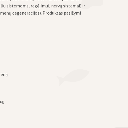
yslių sistemoms, regėjimui, nervų sistemai) ir
aumenų degeneracijos). Produktas pasižymi
ieną
ną;