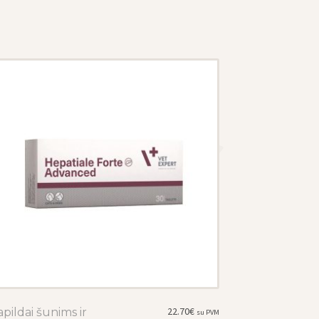
22.70
€
pildai šunims ir
This
su PVM