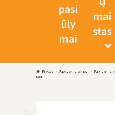
ų
pasi
mai
ūly
stas
mai
Pradžia
Papildai ir vitaminai
Papildai ir vi
tabl.