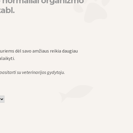
 normaliai organizmo
tabl.
uriems dėl savo amžiaus reikia daugiau
laikyti.
sitarti su veterinarijos gydytoju.