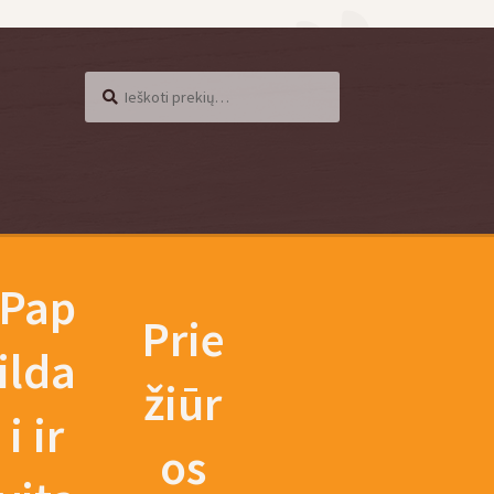
Ieškoti
Ieškoti:
Pap
Prie
ilda
žiūr
i ir
os