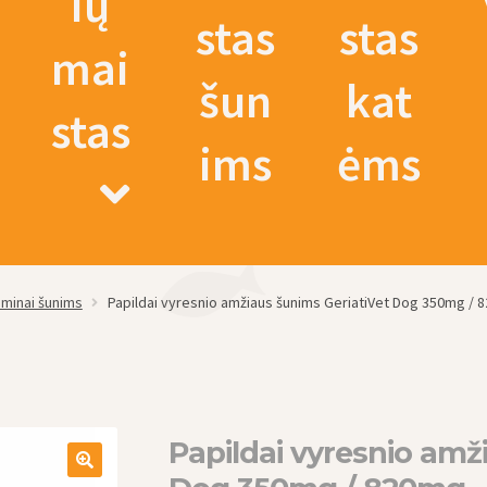
ių
stas
stas
mai
šun
kat
stas
ims
ėms
taminai šunims
Papildai vyresnio amžiaus šunims GeriatiVet Dog 350mg / 82
Papildai vyresnio amž