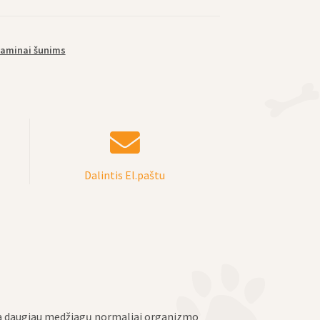
itaminai šunims
Dalintis El.paštu
ia daugiau medžiagų normaliai organizmo