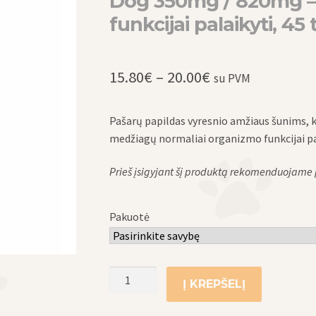
Dog 350mg / 820mg –
funkcijai palaikyti, 45 
Price
15.80
€
–
20.00
€
su PVM
range:
Pašarų papildas vyresnio amžiaus šunims, k
15.80€
medžiagų normaliai organizmo funkcijai pa
through
Prieš įsigyjant šį produktą rekomenduojame pa
20.00€
Pakuotė
produkto
Į KREPŠELĮ
kiekis:
Papildai