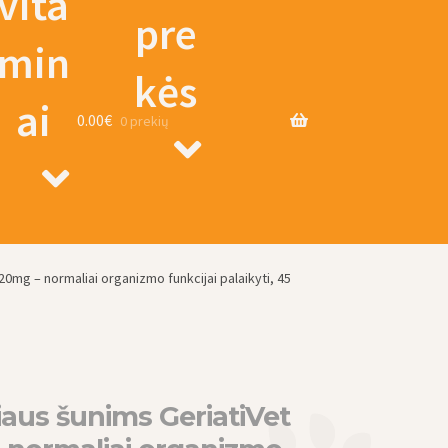
vita
pre
min
kės
ai
0.00
€
0 prekių
0mg – normaliai organizmo funkcijai palaikyti, 45
iaus šunims GeriatiVet