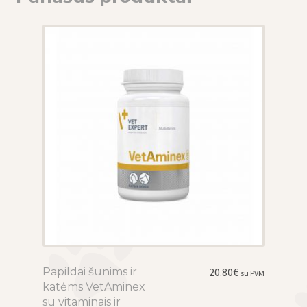
Papildai šunims ir
This
20.80
€
su PVM
katėms VetAminex
product
su vitaminais ir
has