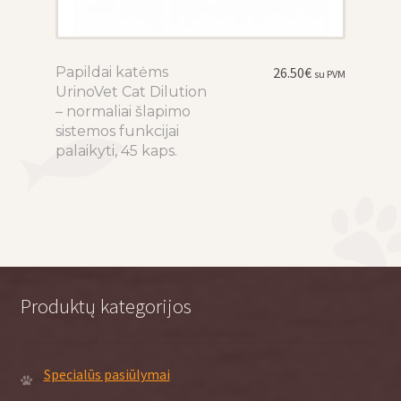
Papildai katėms
This
26.50
€
su PVM
UrinoVet Cat Dilution
product
– normaliai šlapimo
has
sistemos funkcijai
multiple
palaikyti, 45 kaps.
variants.
The
options
may
be
chosen
on
Produktų kategorijos
the
product
page
Specialūs pasiūlymai