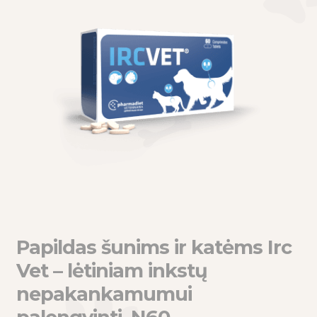
eisti
u
eisti
u
Papildas šunims ir katėms Irc
Vet – lėtiniam inkstų
nepakankamumui