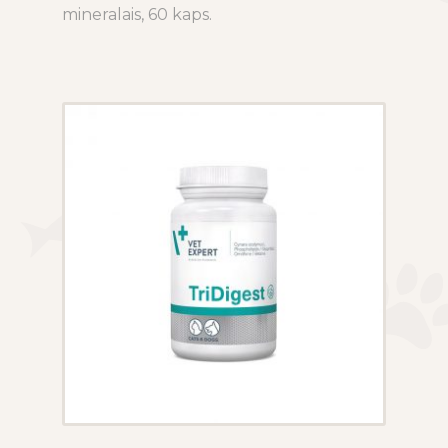
mineralais, 60 kaps.
multiple
variants.
The
options
may
be
chosen
on
the
product
page