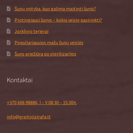
Šunų mityba, kuo galima maitinti šunis?
Protingiausi šunys – kokią veislę pasirinkti?
Jorkšyro terjerai
Populiariausios mažų šunų veislės
Šuns priežiūra po sterilizacijos
Kontaktai
+370 606 98886, I – V 08:30 – 15:30h.
info@greitojizirafa.lt