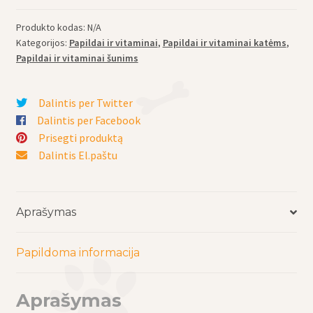
šunims
ir
Produkto kodas:
N/A
katėms
Kategorijos:
Papildai ir vitaminai
,
Papildai ir vitaminai katėms
,
Irc
Papildai ir vitaminai šunims
Vet
-
Dalintis per Twitter
lėtiniam
Dalintis per Facebook
inkstų
Prisegti produktą
nepakankamumui
Dalintis El.paštu
palengvinti,
N60
Aprašymas
Papildoma informacija
Aprašymas