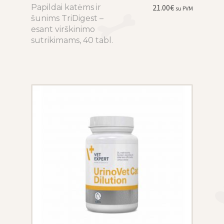
Papildai katėms ir
This
21.00
€
su PVM
šunims TriDigest –
product
esant virškinimo
has
sutrikimams, 40 tabl.
multiple
variants.
The
options
may
be
chosen
on
the
product
page