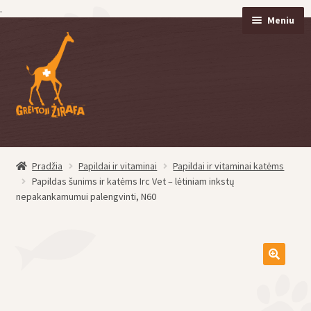
.
Meniu
Pereiti
Pereiti
prie
prie
meniu
turinio
Pradžia
Papildai ir vitaminai
Papildai ir vitaminai katėms
eisti
Papildas šunims ir katėms Irc Vet – lėtiniam inkstų
u
nepakankamumui palengvinti, N60
eisti
u