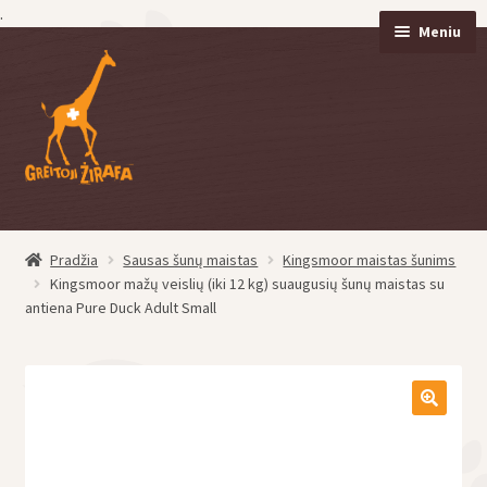
.
Meniu
Pereiti
Pereiti
prie
prie
meniu
turinio
Pradžia
Sausas šunų maistas
Kingsmoor maistas šunims
eisti
Kingsmoor mažų veislių (iki 12 kg) suaugusių šunų maistas su
u
antiena Pure Duck Adult Small
eisti
u