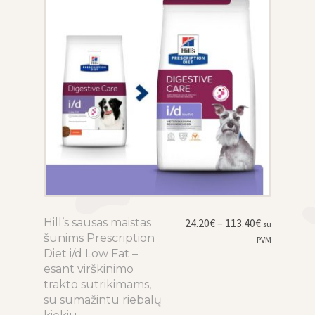
be
chosen
on
the
product
page
Price
Hill’s sausas maistas
This
24.20
€
–
113.40
€
su
range:
šunims Prescription
product
PVM
24.20€
Diet i/d Low Fat –
has
through
esant virškinimo
multiple
113.40€
trakto sutrikimams,
variants.
su sumažintu riebalų
The