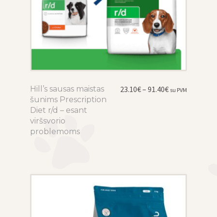
Price
Hill’s sausas maistas
This
23.10
€
–
91.40
€
su PVM
range:
šunims Prescription
product
23.10€
Diet r/d – esant
has
through
viršsvorio
multiple
91.40€
problemoms
variants.
The
options
may
be
chosen
on