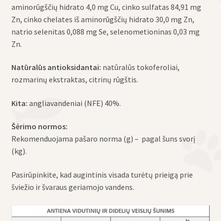
aminorūgščių hidrato 4,0 mg Cu, cinko sulfatas 84,91 mg
Zn, cinko chelates iš aminorūgščių hidrato 30,0 mg Zn,
natrio selenitas 0,088 mg Se, selenometioninas 0,03 mg
Zn.
Natūralūs antioksidantai:
natūralūs tokoferoliai,
rozmarinų ekstraktas, citrinų rūgštis.
Kita:
angliavandeniai (NFE) 40%.
Šėrimo normos:
Rekomenduojama pašaro norma (g) – pagal šuns svorį
(kg).
Pasirūpinkite, kad augintinis visada turėtų prieigą prie
šviežio ir švaraus geriamojo vandens.