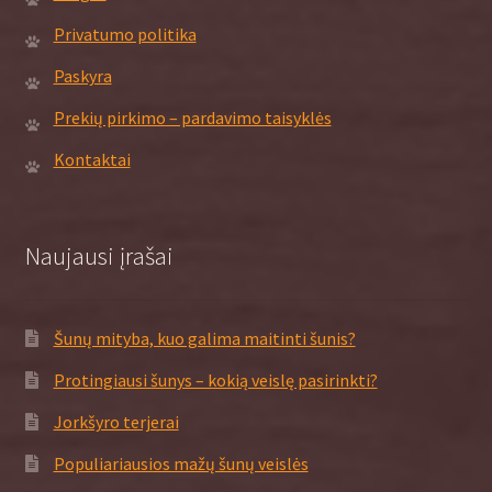
Privatumo politika
Paskyra
Prekių pirkimo – pardavimo taisyklės
Kontaktai
Naujausi įrašai
Šunų mityba, kuo galima maitinti šunis?
Protingiausi šunys – kokią veislę pasirinkti?
Jorkšyro terjerai
Populiariausios mažų šunų veislės