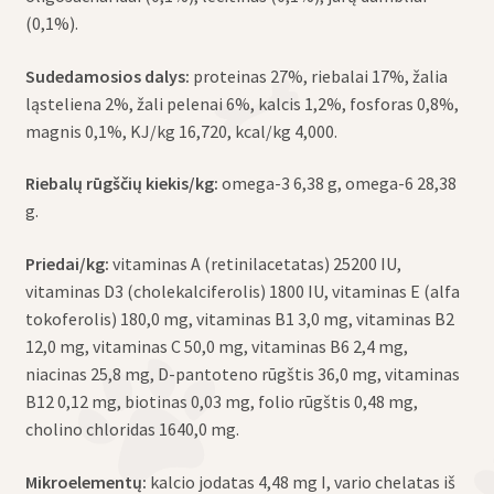
(0,1%).
Sudedamosios dalys:
proteinas 27%, riebalai 17%, žalia
ląsteliena 2%, žali pelenai 6%, kalcis 1,2%, fosforas 0,8%,
magnis 0,1%, KJ/kg 16,720, kcal/kg 4,000.
Riebalų rūgščių kiekis/kg:
omega-3 6,38 g, omega-6 28,38
g.
Priedai/kg:
vitaminas A (retinilacetatas) 25200 IU,
vitaminas D3 (cholekalciferolis) 1800 IU, vitaminas E (alfa
tokoferolis) 180,0 mg, vitaminas B1 3,0 mg, vitaminas B2
12,0 mg, vitaminas C 50,0 mg, vitaminas B6 2,4 mg,
niacinas 25,8 mg, D-pantoteno rūgštis 36,0 mg, vitaminas
B12 0,12 mg, biotinas 0,03 mg, folio rūgštis 0,48 mg,
cholino chloridas 1640,0 mg.
Mikroelementų:
kalcio jodatas 4,48 mg I, vario chelatas iš