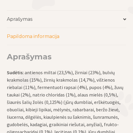
antiena
Pure
Duck
Aprašymas
Adult
Small
Papildoma informacija
Aprašymas
Sudėtis:
antienos miltai (23,5%), žirniai (23%), bulvių
krakmolas (15%), žirnių krakmolas (14,7%), vištienos
riebalai (11%), fermentuoti rapsai (4%), pupos (4%), žuvų
taukai (2%), natrio chloridas (1%), alaus mielės (0,5%),
šiaurės šalių žolės (0,125%) (jūrų dumbliai, erškėtuogės,
obuoliai, kibieji lipikai, mėlynės, rabarbarai, beržo žievė,
liucerna, dilgėlės, kiaulpienės su šaknimis, šunramunės,
gudobelės, kadagiai, graikiniai riešutai, anyžiai), frukto-
oligosacharidai (0,1%), lecitinas (0,1%), jūrų dumbliai