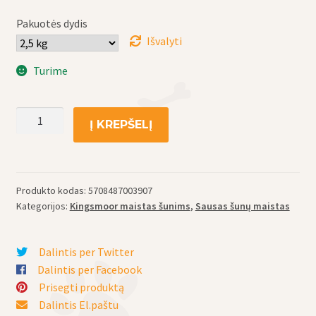
Pakuotės dydis
Išvalyti
Turime
produkto
Į KREPŠELĮ
kiekis:
Kingsmoor
mažų
veislių
Produkto kodas:
5708487003907
(iki
Kategorijos:
Kingsmoor maistas šunims
,
Sausas šunų maistas
12
kg)
Dalintis per Twitter
suaugusių
Dalintis per Facebook
šunų
Prisegti produktą
maistas
Dalintis El.paštu
su