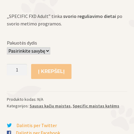
range:
„SPECIFIC FXD Adult” tinka
svorio reguliavimo dietai
po
5.80€
svorio metimo programos.
through
65.00€
Pakuotės dydis
produkto
Į KREPŠELĮ
kiekis:
Specific
sausas
maistas
Produkto kodas:
N/A
suaugusioms
Kategorijos:
Sausas kačių maistas
,
Specific maistas katėms
katėms
FXD
Dalintis per Twitter
Dalintis per Facebook