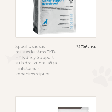
Specific sausas
This
24.70
€
su PVM
maistas katėms FKD-
product
HY Kidney Support
has
su hidrolizuota lašiša
multiple
– inkstams ir
variants.
kepenims stiprinti
The
options
may
be
chosen
on