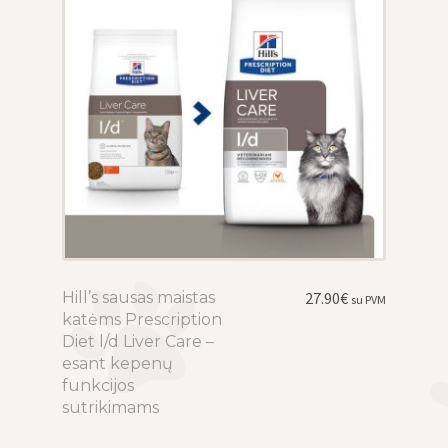
the
product
page
Hill’s sausas maistas
This
27.90
€
su PVM
katėms Prescription
product
Diet l/d Liver Care –
has
esant kepenų
multiple
funkcijos
variants.
sutrikimams
The
options