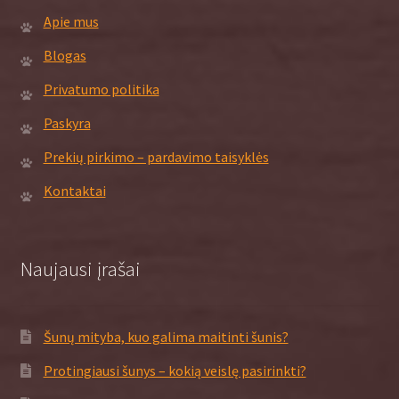
Apie mus
Blogas
Privatumo politika
Paskyra
Prekių pirkimo – pardavimo taisyklės
Kontaktai
Naujausi įrašai
Šunų mityba, kuo galima maitinti šunis?
Protingiausi šunys – kokią veislę pasirinkti?