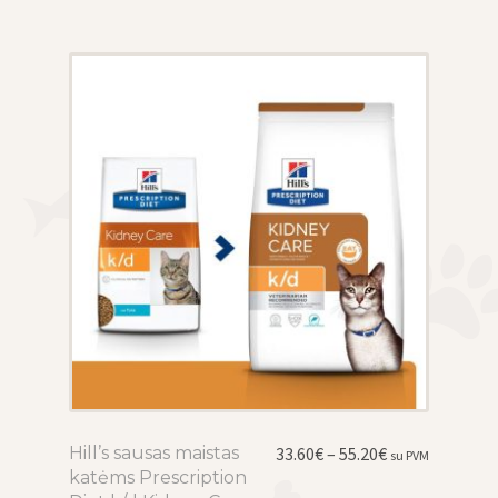
may
be
chosen
on
the
product
page
Price
Hill’s sausas maistas
This
33.60
€
–
55.20
€
su PVM
range:
katėms Prescription
product