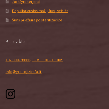
Jorkšyro terjerai
Populiariausios mažų šunų veislės
Šuns priežiūra po sterilizacijos
Kontaktai
+370 606 98886, I – V 08:30 – 15:30h.
info@greitojizirafa.lt