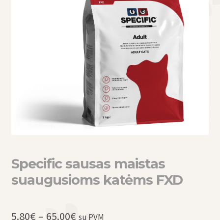
eisti
u
eisti
u
Specific sausas maistas
suaugusioms katėms FXD
Price
5.80
€
–
65.00
€
su PVM