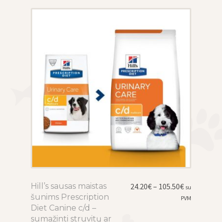
options
may
be
chosen
on
the
product
page
Price
Hill’s sausas maistas
This
24.20
€
–
105.50
€
su
range:
šunims Prescription
product
PVM
24.20€
Diet Canine c/d –
has
through
sumažinti struvitų ar