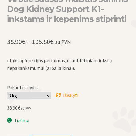
Dog Kidney Support K1-
inkstams ir kepenims stiprinti
Price
38.90
€
–
105.80
€
su PVM
range:
• Inkstų funkcijos gerinimas, esant lėtiniam inkstų
38.90€
nepakankamumui (arba laikinai).
through
105.80€
Pakuotės dydis
Išvalyti
38.90
€
su PVM
Turime