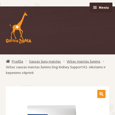
.
Meniu
Pereiti
Pereiti
prie
prie
meniu
turinio
Pradžia
Sausas šunų maistas
Virbac maistas šunims
eisti
Virbac sausas maistas šunims Dog Kidney Support K1- inkstams ir
u
kepenims stiprinti
eisti
u