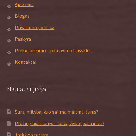
Apie mus
Blogas
Privatumo politika
Paskyra
Prekių pirkimo – pardavimo taisyklės
Kontaktai
Naujausi įrašai
Šunų mityba, kuo galima maitinti šunis?
Protingiausi šunys – kokią veislę pasirinkti?
Jorkšyro terjerai