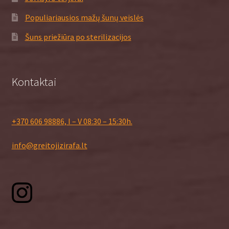
Populiariausios mažų šunų veislės
Šuns priežiūra po sterilizacijos
Kontaktai
+370 606 98886, I – V 08:30 – 15:30h.
info@greitojizirafa.lt