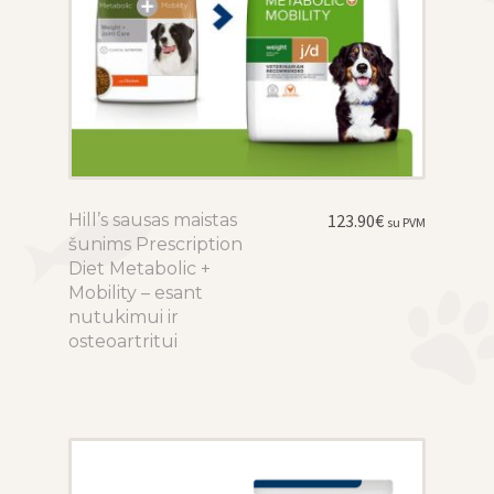
Hill’s sausas maistas
This
123.90
€
su PVM
šunims Prescription
product
Diet Metabolic +
has
Mobility – esant
multiple
nutukimui ir
variants.
osteoartritui
The
options
may
be
chosen