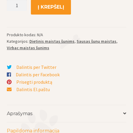
produkto
Į KREPŠELĮ
kiekis:
Virbac
sausas
maistas
Produkto kodas:
N/A
šunims
Kategorijos:
Dietinis maistas šunims
,
Sausas šunų maistas
,
Dog
Virbac maistas šunims
Kidney
Support
Dalintis per Twitter
K1-
Dalintis per Facebook
inkstams
Prisegti produktą
ir
Dalintis El.paštu
kepenims
stiprinti
Aprašymas
Papildoma informacija