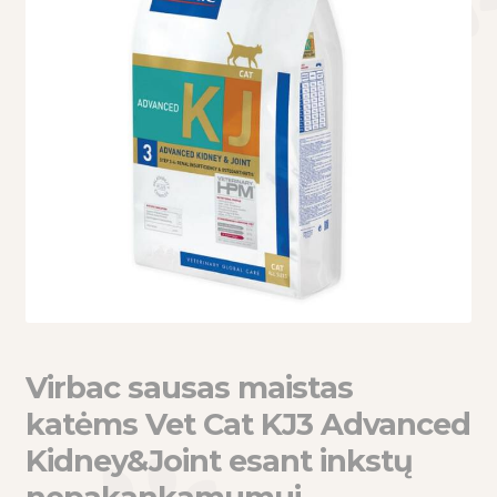
eisti
u
eisti
u
Virbac sausas maistas
katėms Vet Cat KJ3 Advanced
Kidney&Joint esant inkstų