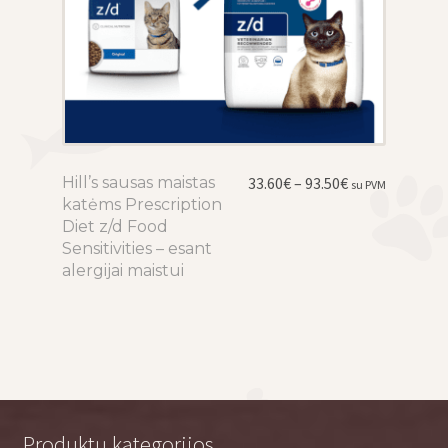
Price
Hill’s sausas maistas
This
33.60
€
–
93.50
€
su PVM
range:
katėms Prescription
product
33.60€
Diet z/d Food
has
through
Sensitivities – esant
multiple
93.50€
alergijai maistui
variants.
The
options
may
be
chosen
on
Produktų kategorijos