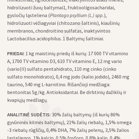
hidrolizuoti žuvų baltymai1, fruktooligosacharidai,
gysločių ląsteliena (
Plantago psyllium (L.) spp.
),
hidrolizuoti vėžiagyviai (chitozano šaltinis), kiaušinių
membranos, chondroitino sulfatas, inaktyvintos
Lactobacillus acidophilus. 1 Baltymų šaltiniai.
PRIEDAI
: 1 kg maistinių priedų iš kurių: 17 000 TV vitamino
A, 1700 TV vitamino D3, 610 TV vitamino E, 12 mg vario
(vario(II) sulfato pentahidrato, 110 mg cinko (cinko
sulfato monohidrato), 0,4 mg jodo (kalio jodido), 2460 mg
taurino, 540 mg L-karnitino. Rišančioji medžiaga:
bentonitas 5g/kg. Antioksidantai. Be dirbtinių dažiklių ir
kvapiųjų medžiagų.
ANALITINĖ SUDĖTIS:
30% žalių baltymų (iš kurių 86%
gyvūninės kilmės baltymų), 21% žalių riebalų, 1,5% omega
-3 riebalų rūgščių, 0,4% DHA, 7% žalių pelenų, 3,5% žalios
ląstelienos, 1% kalcio, 0,5% fosforo, 0,8% kalio, 0,4%