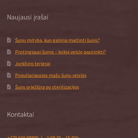
Naujausi įrašai
Šunų mityba, kuo galima maitinti šunis?
Protingiausi šunys – kokią veislę pasirinkti?
Jorkšyro terjerai
Populiariausios mažų šunų veislės
Šuns priežiūra po sterilizacijos
Kontaktai
+370 606 98886, I – V 08:30 – 15:30h.