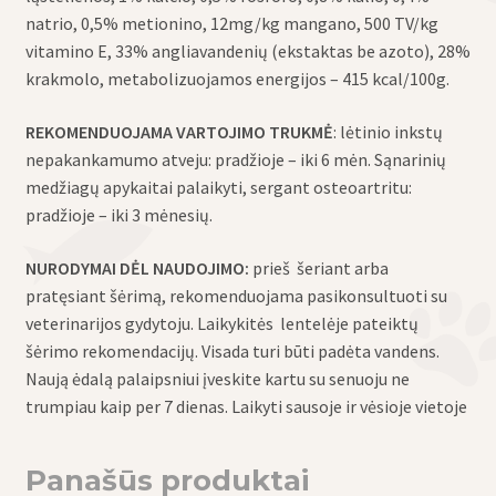
natrio, 0,5% metionino, 12mg/kg mangano, 500 TV/kg
vitamino E, 33% angliavandenių (ekstaktas be azoto), 28%
krakmolo, metabolizuojamos energijos – 415 kcal/100g.
REKOMENDUOJAMA VARTOJIMO TRUKMĖ
: lėtinio inkstų
nepakankamumo atveju: pradžioje – iki 6 mėn. Sąnarinių
medžiagų apykaitai palaikyti, sergant osteoartritu:
pradžioje – iki 3 mėnesių.
NURODYMAI DĖL NAUDOJIMO:
prieš šeriant arba
pratęsiant šėrimą, rekomenduojama pasikonsultuoti su
veterinarijos gydytoju. Laikykitės lentelėje pateiktų
šėrimo rekomendacijų. Visada turi būti padėta vandens.
Naują ėdalą palaipsniui įveskite kartu su senuoju ne
trumpiau kaip per 7 dienas. Laikyti sausoje ir vėsioje vietoje
Panašūs produktai