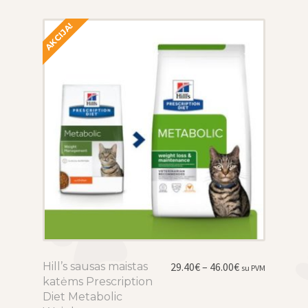
AKCIJA!
Price
Hill’s sausas maistas
This
29.40
€
–
46.00
€
su PVM
range:
katėms Prescription
product
29.40€
Diet Metabolic
has