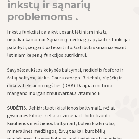
inkstų ir sąnarių
problemoms .
Inkstų funkcijai palaikyti, esant lėtiniam inkstų
nepakankamumui. Sąnarinių medžiagų apykaitos funkcijai
palaikyti, sergant osteoartritu. Gali būti skiriamas esant
lėtiniam kepenų funkcijos sutrikimui.
Savybės: aukštos kokybės baltymai, nedidelis fosforo ir
žalių baltymų kiekis. Gausu omega -3 riebalų rūgščių ir
dokozaheksaeno rūgšties (DHA). Daugiau metiono,
mangano ir organizmui svarbaus vitamino E.
SUDĖTIS.
Dehidratuoti kiaulienos baltymai1, ryžiai,
gyvūninės kilmės riebalai, žirneliai1, hidrolizuoti
kiaulienos ir vištienos baltymai1, bulvių krakmolas,
mineralinės medžiagos, žuvų taukai, burokėlių
minkštimas, lignoceliuliozė, inaktyvintos alaus mielės,