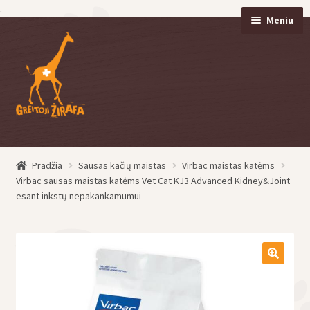
.
Meniu
Pereiti
Pereiti
prie
prie
meniu
turinio
Pradžia
Sausas kačių maistas
Virbac maistas katėms
eisti
Virbac sausas maistas katėms Vet Cat KJ3 Advanced Kidney&Joint
u
esant inkstų nepakankamumui
eisti
u