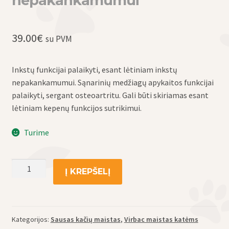
nepakankamumui
39.00
€
su PVM
Inkstų funkcijai palaikyti, esant lėtiniam inkstų
nepakankamumui. Sąnarinių medžiagų apykaitos funkcijai
palaikyti, sergant osteoartritu. Gali būti skiriamas esant
lėtiniam kepenų funkcijos sutrikimui.
Turime
produkto
Į KREPŠELĮ
kiekis:
Virbac
sausas
maistas
Kategorijos:
Sausas kačių maistas
,
Virbac maistas katėms
katėms