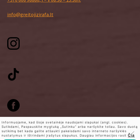
info@greitojizirafa.lt
Informuojame, kad šioje svetainėje naudojami slapukai (angl. cookies).
Sutikdami, Paspauskite mygtuką „Sutinku“ arba naršykite toliau. Savo duotą
sutikimą bet kada galite atšaukti pakeisdami savo interneto naršyklės
0
Čia
nustatymus ir ištrindami įrašytus slapukus. Daugiau informacijos rasit