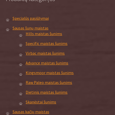
the
product
page
Specialūs pasiūlymai
Sausas šunų maistas
Hills maistas šunims
Specific maistas šunims
Virbac maistas šunims
Advance maistas šunims
Kingsmoor maistas šunims
Raw Paleo maistas šunims
Dietinis maistas šunims
Skanėstai šunims
Sausas kačių maistas