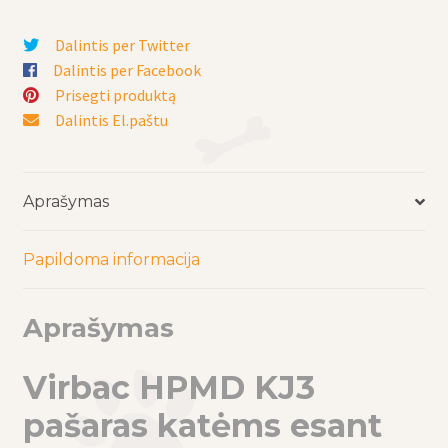
Vet
Dalintis per Twitter
Cat
Dalintis per Facebook
KJ3
Prisegti produktą
Advanced
Dalintis El.paštu
Kidney&Joint
esant
inkstų
nepakankamumui
Aprašymas
Papildoma informacija
Aprašymas
Virbac HPMD KJ3
pašaras katėms esant