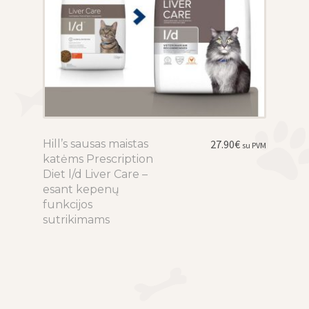
product
page
Hill’s sausas maistas
This
27.90
€
su PVM
katėms Prescription
product
Diet l/d Liver Care –
has
esant kepenų
multiple
funkcijos
variants.
sutrikimams
The
options
may
be
chosen