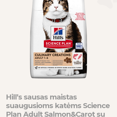
eisti
u
eisti
u
Hill’s sausas maistas
suaugusioms katėms Science
Plan Adult Salmon&Carot su