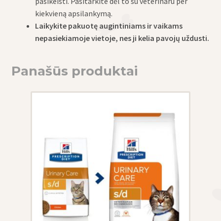
pasikeisti. Pasitarkite dėl to su veterinaru per
kiekvieną apsilankymą.
Laikykite pakuotę augintiniams ir vaikams
nepasiekiamoje vietoje, nes ji kelia pavojų uždusti.
Panašūs produktai