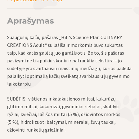
kačių
sveikatai
Aprašymas
palaikyti
Suaugusių kačių pašaras „Hill’s Science Plan CULINARY
CREATIONS Adult“ su lašiša ir morkomis buvo sukurtas
taip, kad katės galėtų juo gardžiuotis. Be to, šis pašaras
pasižymi ne tik puikiu skoniu ir patrauklia tekstūra – jo
sudėtyje yra svarbiausių maistinių medžiagų, kurios padeda
palaikyti optimalią kačių sveikatą svarbiausiu jų gyvenimo
laikotarpiu.
SUDĖTIS:
vištienos ir kalakutienos miltai, kukurūzų
glitimo miltai, kukurūzai, gyvūniniai riebalai, skaldyti
ryžiai, kviečiai, lašišos miltai (5 %), džiovintos morkos
(5 %), hidrolizuoti baltymai, mineralai, žuvų taukai,
džiovinti runkelių griežiniai.