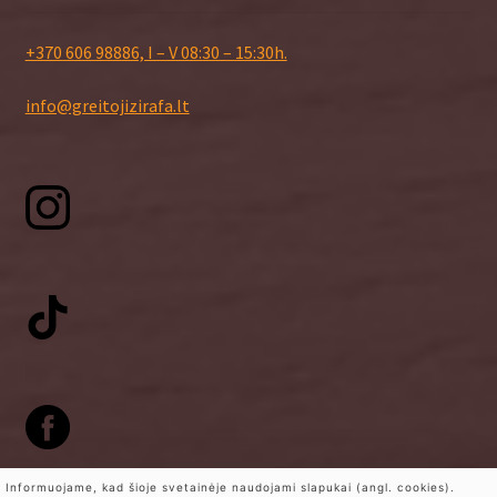
+370 606 98886, I – V 08:30 – 15:30h.
info@greitojizirafa.lt
Informuojame, kad šioje svetainėje naudojami slapukai (angl. cookies).