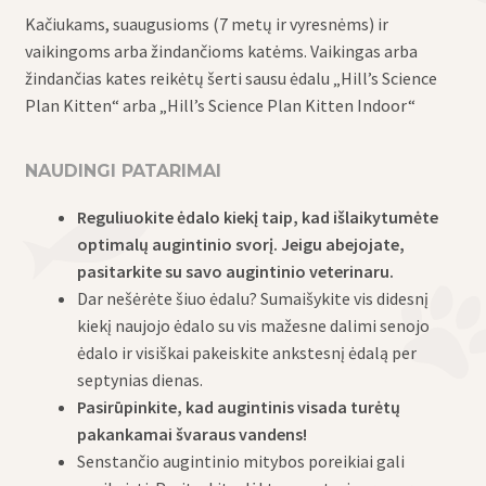
Kačiukams, suaugusioms (7 metų ir vyresnėms) ir
vaikingoms arba žindančioms katėms. Vaikingas arba
žindančias kates reikėtų šerti sausu ėdalu „Hill’s
Science
Plan
Kitten“ arba „Hill’s
Science Plan
Kitten Indoor“
NAUDINGI PATARIMAI
Reguliuokite ėdalo kiekį taip, kad išlaikytumėte
optimalų augintinio svorį. Jeigu abejojate,
pasitarkite su savo augintinio veterinaru.
Dar nešėrėte šiuo ėdalu? Sumaišykite vis didesnį
kiekį naujojo ėdalo su vis mažesne dalimi senojo
ėdalo ir visiškai pakeiskite ankstesnį ėdalą per
septynias dienas.
Pasirūpinkite, kad augintinis visada turėtų
pakankamai švaraus vandens!
Senstančio augintinio mitybos poreikiai gali