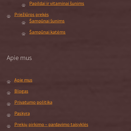
Papildai ir vitaminai šunims
Priežiūros prekės
Šampūnai šunims
Šampūnai katėms
Apie mus
Apie mus
Blogas
Privatumo politika
Paskyra
Prekių pirkimo – pardavimo taisyklės