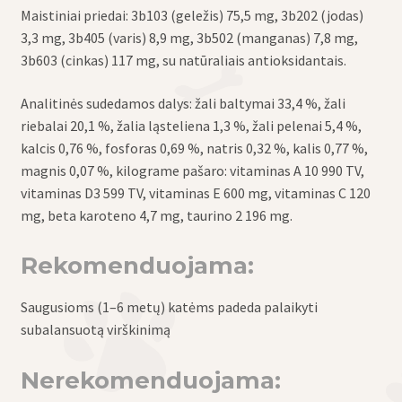
Maistiniai priedai: 3b103 (geležis) 75,5 mg, 3b202 (jodas)
3,3 mg, 3b405 (varis) 8,9 mg, 3b502 (manganas) 7,8 mg,
3b603 (cinkas) 117 mg, su natūraliais antioksidantais.
Analitinės sudedamos dalys:
žali baltymai 33,4 %, žali
riebalai 20,1 %, žalia ląsteliena 1,3 %, žali pelenai 5,4 %,
kalcis 0,76 %, fosforas 0,69 %, natris 0,32 %, kalis 0,77 %,
magnis 0,07 %, kilograme pašaro: vitaminas A 10 990 TV,
vitaminas D3 599 TV, vitaminas E 600 mg, vitaminas C 120
mg, beta karotеno 4,7 mg, taurino 2 196 mg.
Rekomenduojama:
Saugusioms (1–6 metų) katėms padeda palaikyti
subalansuotą virškinimą
Nerekomenduojama: