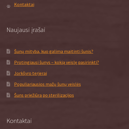
Kontaktai
Naujausi įrašai
Šunų mityba, kuo galima maitinti šunis?
Protingiausi šunys – kokią veislę pasirinkti?
Jorkšyro terjerai
Populiariausios mažų šunų veislės
Šuns priežiūra po sterilizacijos
Kontaktai