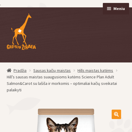
.
Meniu
Pereiti
Pereiti
prie
prie
meniu
turinio
Pradžia
Sausas kačių maistas
Hills maistas katėms
eisti
Hill’s sausas maistas suaugusioms katėms Science Plan Adult
u
Salmon&Carot su lašiša ir morkomis – optimaliai kačių sveikatai
eisti
palaikyti
u