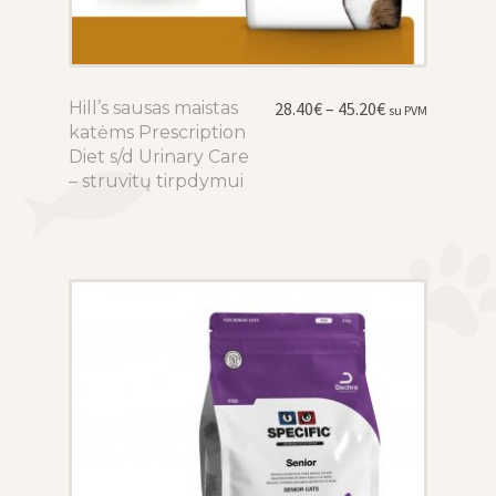
Price
Hill’s sausas maistas
This
28.40
€
–
45.20
€
su PVM
range:
katėms Prescription
product
28.40€
Diet s/d Urinary Care
has
through
– struvitų tirpdymui
multiple
45.20€
variants.
The
options
may
be
chosen
on
the
product
page