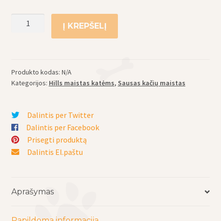
produkto
Į KREPŠELĮ
kiekis:
Hill's
sausas
maistas
Produkto kodas:
N/A
suaugusioms
Kategorijos:
Hills maistas katėms
,
Sausas kačių maistas
katėms
Science
Dalintis per Twitter
Plan
Dalintis per Facebook
Adult
Prisegti produktą
Salmon&Carot
Dalintis El.paštu
su
lašiša
ir
morkomis
Aprašymas
-
optimaliai
Papildoma informacija