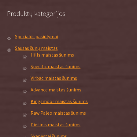
on
the
Produktų kategorijos
product
page
Specialūs pasiūlymai
Sausas šunų maistas
Hills maistas šunims
Specific maistas šunims
Virbac maistas šunims
Advance maistas šunims
Kingsmoor maistas šunims
Raw Paleo maistas šunims
Dietinis maistas šunims
Skanėstai šunims